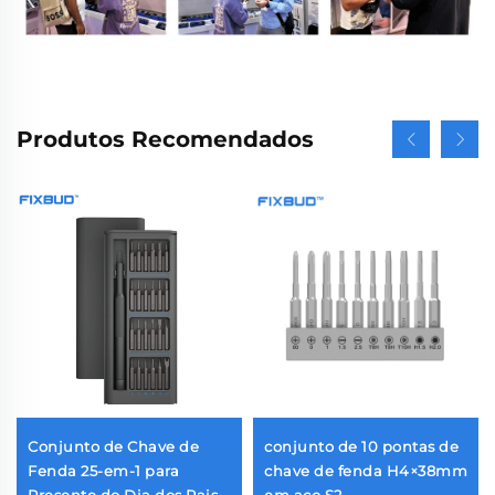
Produtos Recomendados
Conjunto de Chave de
conjunto de 10 pontas de
Fenda 25-em-1 para
chave de fenda H4×38mm