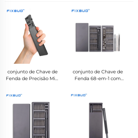
conjunto de Chave de
conjunto de Chave de
Fenda de Precisão Mini
Fenda 68-em-1 com
38-em-1 com Estojo de
Pinça e Espátula
Liga de Alumínio,
Pontas de Aço S2 com
Duas Extremidades,
Magnetizador e
Desmagnetizador
Embutidos