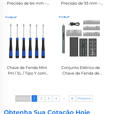
Precisão de 64 mm –
Precisão de 93 mm –
Chave de Fenda
Chave de Fenda
Magnética
Magnética
Personalizável
Personalizável com
Tampa Giratória
Chave de Fenda Mini
Conjunto Elétrico de
PH / SL / Tipo Y com
Chave de Fenda de
Ponta Magnética e
Precisão com 66 Peças
Ponta em Aço S2
para Reparação de
Eletrônicos
...
Anterior
1
2
3
4
8
Próximo
Obtenha Sua Cotação Hoje