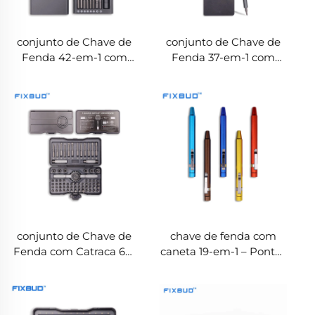
conjunto de Chave de
conjunto de Chave de
Fenda 42-em-1 com
Fenda 37-em-1 com
Área de Magnetização e
Cabo Canelado
Desmagnetização
Antiderrapante e
Etiquetas de Tipo de
Ponta
conjunto de Chave de
chave de fenda com
Fenda com Catraca 69-
caneta 19-em-1 – Pontas
em-1 – Pontas S2, 6
em aço S2,
Porcas e 4 Hastes de
armazenamento oculto
Extensão, Direto da
e opções de cores OEM
Fábrica OEM