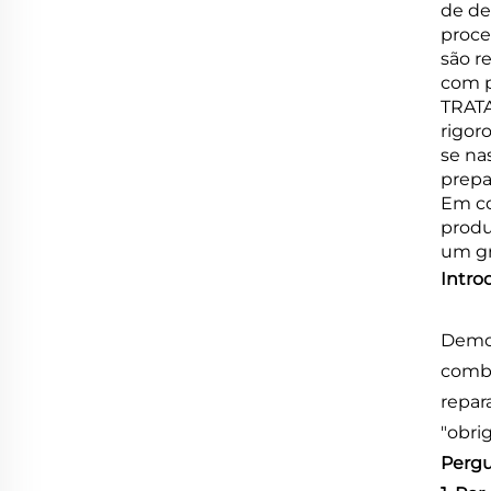
de de
proce
são r
com p
TRATA
rigor
se na
prepa
Em co
produ
um gr
Intro
Demon
combi
repar
"obri
Pergu