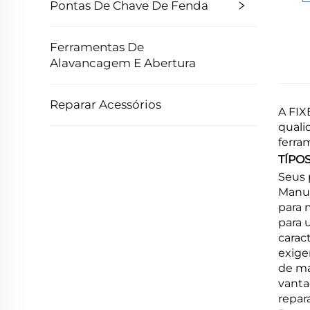
Pontas De Chave De Fenda
Ferramentas De
Alavancagem E Abertura
Reparar Acessórios
A FIX
quali
ferra
TÍPO
Seus 
Manua
para 
para 
carac
exige
de ma
vanta
repar