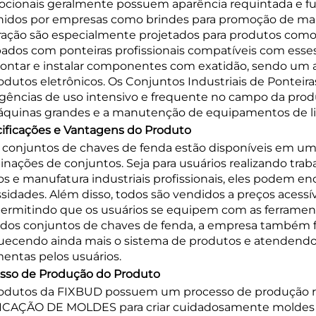
cionais geralmente possuem aparência requintada e fu
hidos por empresas como brindes para promoção de mar
ação são especialmente projetados para produtos como 
ados com ponteiras profissionais compatíveis com esse
ntar e instalar componentes com exatidão, sendo um as
odutos eletrônicos. Os Conjuntos Industriais de Pontei
igências de uso intensivo e frequente no campo da pro
quinas grandes e a manutenção de equipamentos de li
ificações e Vantagens do Produto
 conjuntos de chaves de fenda estão disponíveis em um
nações de conjuntos. Seja para usuários realizando tra
os e manufatura industriais profissionais, eles podem 
sidades. Além disso, todos são vendidos a preços acess
 permitindo que os usuários se equipem com as ferrament
dos conjuntos de chaves de fenda, a empresa também f
uecendo ainda mais o sistema de produtos e atendendo
mentas pelos usuários.
sso de Produção do Produto
odutos da FIXBUD possuem um processo de produção rigo
CAÇÃO DE MOLDES para criar cuidadosamente moldes de