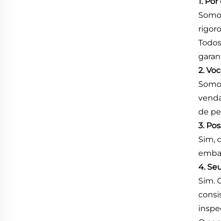
1. Po
Somos
rigor
Todos
garan
2. Vo
Somos
venda
de pe
3. Po
Sim, 
embal
4. Se
Sim. 
consi
inspe