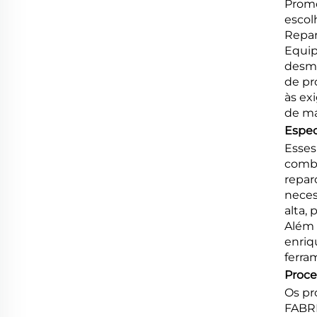
Promo
escol
Repar
Equip
desmo
de pr
às ex
de má
Espec
Esses
combi
repar
neces
alta,
Além 
enriq
ferra
Proce
Os pr
FABRI