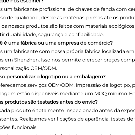
r que nos escolher?
 um fabricante profissional de chaves de fenda com cer
oso de qualidade, desde as matérias-primas até os produ
 os nossos produtos são feitos com materiais ecológico
tir durabilidade, segurança e confiabilidade.
cê é uma fábrica ou uma empresa de comércio?
 um fabricante com nossa própria fábrica localizada e
s em Shenzhen. Isso nos permite oferecer preços compet
rsonalização OEM/ODM.
sso personalizar o logotipo ou a embalagem?
oferecemos serviços OEM/ODM. Impressão de logotipo, p
agem estão disponíveis mediante um MOQ mínimo. Entr
us produtos são testados antes do envio?
Cada produto é totalmente inspecionado antes da expe
stentes. Realizamos verificações de aparência, testes de
ções funcionais.