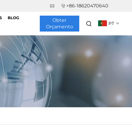
+86-18620470640
S
BLOG
Obter
PT
Orçamento