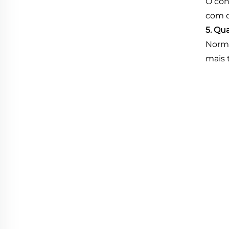
O con
com c
5. Qu
Norma
mais 