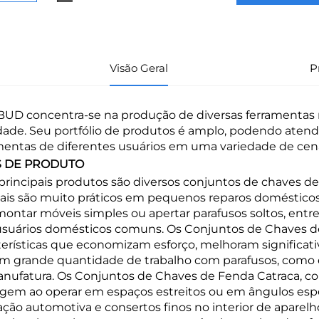
Visão Geral
P
BUD concentra-se na produção de diversas ferramentas 
dade. Seu portfólio de produtos é amplo, podendo aten
mentas de diferentes usuários em uma variedade de cená
S DE PRODUTO
principais produtos são diversos conjuntos de chaves d
is são muito práticos em pequenos reparos domésticos 
montar móveis simples ou apertar parafusos soltos, entre
usuários domésticos comuns. Os Conjuntos de Chaves de F
terísticas que economizam esforço, melhoram significa
m grande quantidade de trabalho com parafusos, como e
nufatura. Os Conjuntos de Chaves de Fenda Catraca, co
gem ao operar em espaços estreitos ou em ângulos espe
ação automotiva e consertos finos no interior de aparel