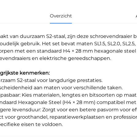
Overzicht
kt van duurzaam S2-staal, zijn deze schroevendraaier bit
udelijk gebruik. Het set bevat maten SL1.5, SL2.0, SL2.5, SL
rpen met een standaard H4 × 28 mm hexagonale steel 
evendraaiers en elektrische gereedschappen.
grijkste kenmerken:
urzaam S2-staal voor langdurige prestaties.
rscheidenheid aan maten voor verschillende taken.
npasbaar: Kies materialen, lengtes en bitsoorten op maa
andaard Hexagonale Steel (H4 × 28 mm) compatibel me
ngere levensduur: Zorgt voor een betere pasvorm voor eff
ct voor groothandel, reparatiewerkplaatsen en professi
ecifieke eisen te voldoen.