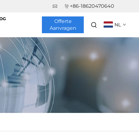
+86-18620470640
OG
Offerte
NL
Aanvragen