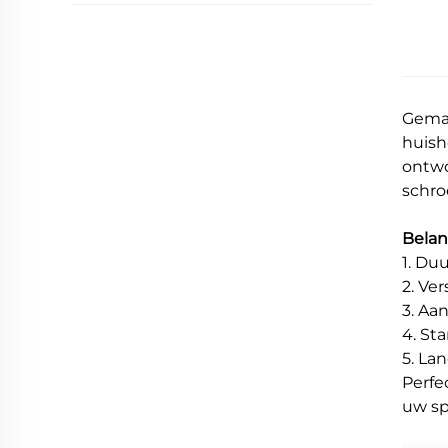
Gemaa
huisho
ontwo
schro
Belan
1. Du
2. Ve
3. Aa
4. St
5. La
Perfe
uw sp