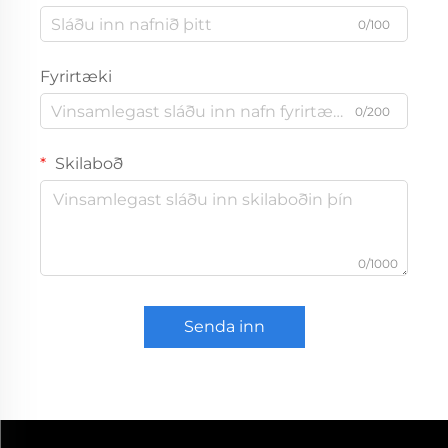
0/100
Fyrirtæki
0/200
Skilaboð
0/1000
Senda inn