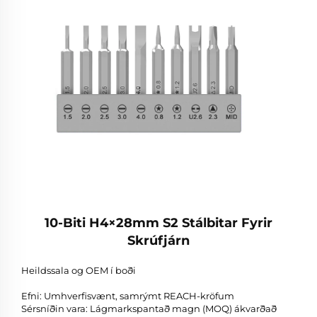
10-Biti H4×28mm S2 Stálbitar Fyrir
Skrúfjárn
Heildssala og OEM í boði
Efni: Umhverfisvænt, samrýmt REACH-kröfum
Sérsníðin vara: Lágmarkspantað magn (MOQ) ákvarðað