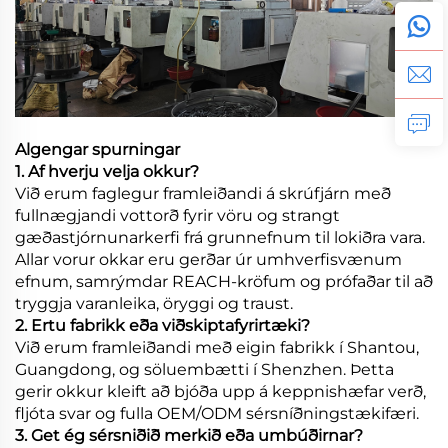
Algengar spurningar
1. Af hverju velja okkur?
Við erum faglegur framleiðandi á skrúfjárn með
fullnægjandi vottorð fyrir vöru og strangt
gæðastjórnunarkerfi frá grunnefnum til lokiðra vara.
Allar vorur okkar eru gerðar úr umhverfisvænum
efnum, samrýmdar REACH-kröfum og prófaðar til að
tryggja varanleika, öryggi og traust.
2. Ertu fabrikk eða viðskiptafyrirtæki?
Við erum framleiðandi með eigin fabrikk í Shantou,
Guangdong, og söluembætti í Shenzhen. Þetta
gerir okkur kleift að bjóða upp á keppnishæfar verð,
fljóta svar og fulla OEM/ODM sérsníðningstækifæri.
3. Get ég sérsniðið merkið eða umbúðirnar?