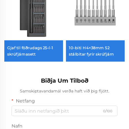
Gjaf til föðrudags 25-í-1
10-biti H4×38mm S2
skrúfjárnasett
stálbitar fyrir skrúfjárn
Biðja Um Tilboð
Samskiptavandamál verða haft við þig fljótt.
Netfang
0/100
Nafn