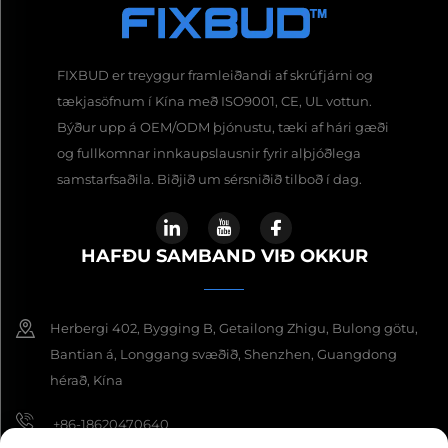
FIXBUD er treyggur framleiðandi af skrúfjárni og
tækjasöfnum í Kína með ISO9001, CE, UL vottun.
Býður upp á OEM/ODM þjónustu, tæki af hári gæði
og fullkomnar innkaupslausnir fyrir alþjóðlega
samstarfsaðila. Biðjið um sérsniðið tilboð í dag.
HAFÐU SAMBAND VIÐ OKKUR
Herbergi 402, Bygging B, Getailong Zhigu, Bulong götu,
Bantian á, Longgang svæðið, Shenzhen, Guangdong
hérað, Kína
+86-18620470640