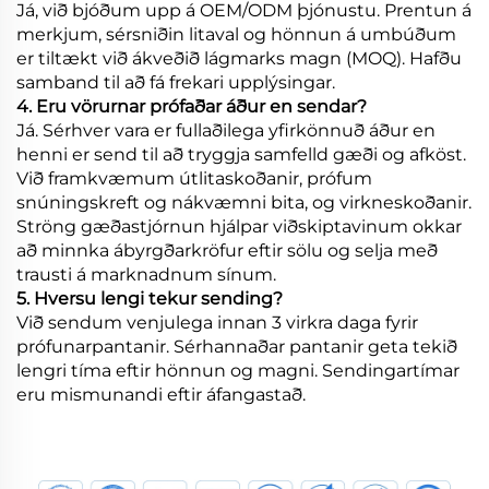
Já, við bjóðum upp á OEM/ODM þjónustu. Prentun á
merkjum, sérsniðin litaval og hönnun á umbúðum
er tiltækt við ákveðið lágmarks magn (MOQ). Hafðu
samband til að fá frekari upplýsingar.
4. Eru vörurnar prófaðar áður en sendar?
Já. Sérhver vara er fullaðilega yfirkönnuð áður en
henni er send til að tryggja samfelld gæði og afköst.
Við framkvæmum útlitaskoðanir, prófum
snúningskreft og nákvæmni bita, og virkneskoðanir.
Ströng gæðastjórnun hjálpar viðskiptavinum okkar
að minnka ábyrgðarkröfur eftir sölu og selja með
trausti á marknadnum sínum.
5. Hversu lengi tekur sending?
Við sendum venjulega innan 3 virkra daga fyrir
prófunarpantanir. Sérhannaðar pantanir geta tekið
lengri tíma eftir hönnun og magni. Sendingartímar
eru mismunandi eftir áfangastað.