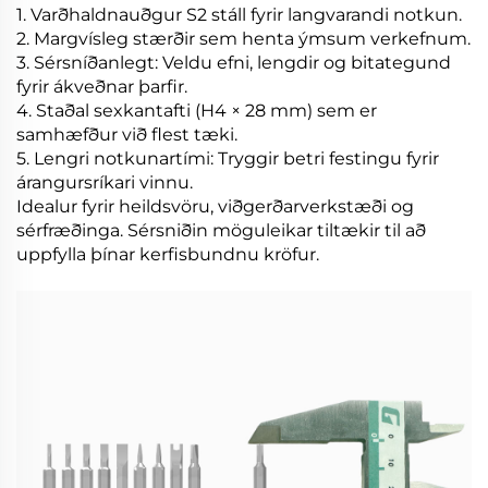
1. Varðhaldnauðgur S2 stáll fyrir langvarandi notkun.
2. Margvísleg stærðir sem henta ýmsum verkefnum.
3. Sérsníðanlegt: Veldu efni, lengdir og bitategund
fyrir ákveðnar þarfir.
4. Staðal sexkantafti (H4 × 28 mm) sem er
samhæfður við flest tæki.
5. Lengri notkunartími: Tryggir betri festingu fyrir
árangursríkari vinnu.
Idealur fyrir heildsvöru, viðgerðarverkstæði og
sérfræðinga. Sérsniðin möguleikar tiltækir til að
uppfylla þínar kerfisbundnu kröfur.