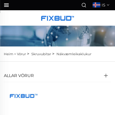
IS
>
>
Heim >
Vörur
Skruvubítar
Nákvæmleikaklukur
ALLAR VÖRUR