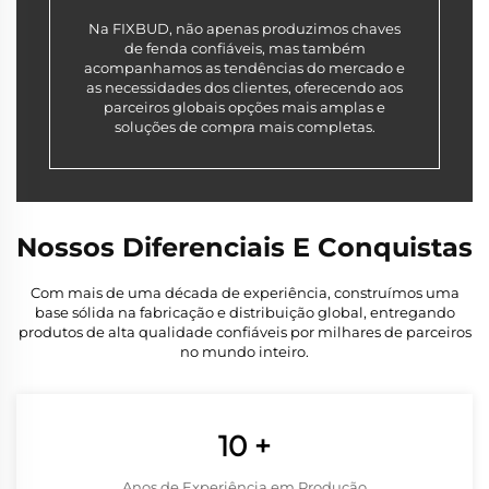
Na FIXBUD, não apenas produzimos chaves
de fenda confiáveis, mas também
acompanhamos as tendências do mercado e
as necessidades dos clientes, oferecendo aos
parceiros globais opções mais amplas e
soluções de compra mais completas.
Nossos Diferenciais E Conquistas
Com mais de uma década de experiência, construímos uma
base sólida na fabricação e distribuição global, entregando
produtos de alta qualidade confiáveis por milhares de parceiros
no mundo inteiro.
10
+
Anos de Experiência em Produção