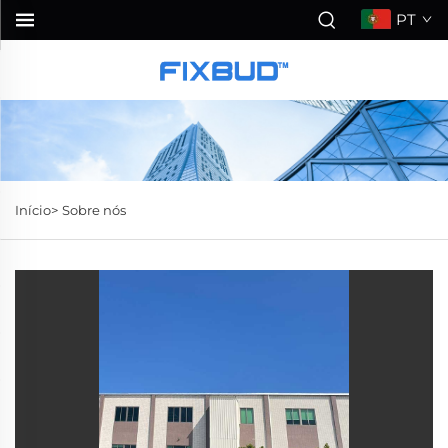
PT
Início>
Sobre nós