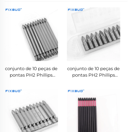
conjunto de 10 peças de
conjunto de 10 peças de
pontas PH2 Phillips
pontas PH2 Phillips
magnéticas de
para chave de fenda, 25
extremidade dupla, 100
mm, em liga S2
mm de comprimento
magnética, haste
hexagonal 1/4''
resistente ao impacto