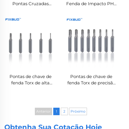
Pontas Cruzadas
Fenda de Impacto PH2
Antiderrapantes PH 50
25 mm com Haste
mm Feitas em Aço S2
Hexagonal 1/4'' para
Parafusadeiras de
Impacto e Ferramentas
Elétricas
Pontas de chave de
Pontas de chave de
fenda Torx de alta
fenda Torx de precisão
qualidade para reparo
em aço S2 para reparos
doméstico e de
domésticos
eletrodomésticos
Anterior
1
2
Próximo
Obtenha Sua Cotação Hoje