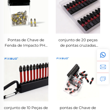
Pontas de Chave de
conjunto de 20 peças
Fenda de Impacto PH2
de pontas cruzadas
25 mm com Haste
antiderrapantes PH2 de
Hexagonal 1/4'' para
25 mm em aço S2
Ferramentas Elétricas
magnético com haste
hexagonal 1/4''
conjunto de 10 Peças de
pontas de Chave de