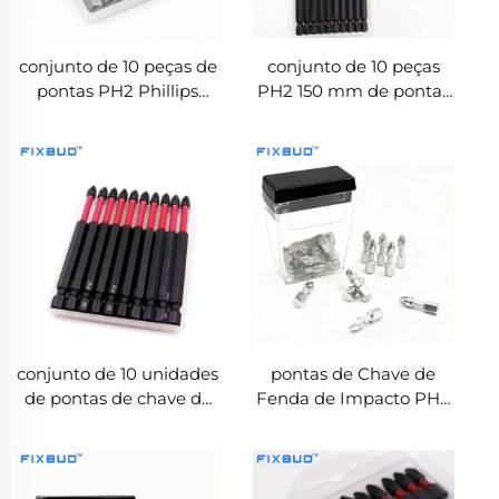
conjunto de 10 peças de
conjunto de 10 peças
pontas PH2 Phillips
PH2 150 mm de pontas
para chave de fenda, 50
para chave de fenda de
mm, haste hexagonal
impacto, haste
1/4'' em aço S2
hexagonal 1/4'' em liga
magnético resistente ao
S2 de alta dureza para
impacto
ferramentas elétricas
conjunto de 10 unidades
pontas de Chave de
de pontas de chave de
Fenda de Impacto PH2
fenda de impacto PH2
25 mm com Haste
90 mm magnéticas de
Hexagonal 1/4'' para
alta dureza para
Parafusadeiras de
ferramentas elétricas
Impacto