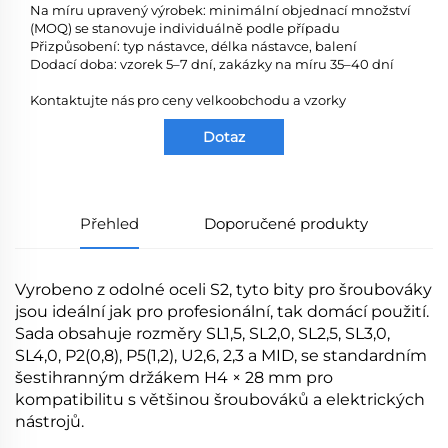
Na míru upravený výrobek: minimální objednací množství
(MOQ) se stanovuje individuálně podle případu
Přizpůsobení: typ nástavce, délka nástavce, balení
Dodací doba: vzorek 5–7 dní, zakázky na míru 35–40 dní
Kontaktujte nás pro ceny velkoobchodu a vzorky
Dotaz
Přehled
Doporučené produkty
Vyrobeno z odolné oceli S2, tyto bity pro šroubováky
jsou ideální jak pro profesionální, tak domácí použití.
Sada obsahuje rozměry SL1,5, SL2,0, SL2,5, SL3,0,
SL4,0, P2(0,8), P5(1,2), U2,6, 2,3 a MID, se standardním
šestihranným držákem H4 × 28 mm pro
kompatibilitu s většinou šroubováků a elektrických
nástrojů.