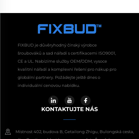
FIXBUD je důvěryhodný čínský výrobce
šroubováků a sad nářadí s certifikacemi ISO9001,
CE a UL. Nabízíme služby OEM/ODM, vysoce
kvalitní nářadí a komplexní řešení pro nákup pro
globální partnery. Požádejte ještě dnes o
individuální cenovou nabídku.
KONTAKTUJTE NÁS
Místnost 402, budova B, Getailong Zhigu, Bulongská cesta,