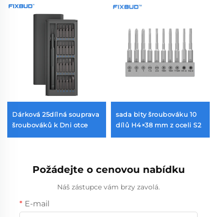
Dárková 25dílná souprava
sada bity šroubováku 10
šroubováků k Dni otce
dílů H4×38 mm z oceli S2
Požádejte o cenovou nabídku
Náš zástupce vám brzy zavolá.
E-mail