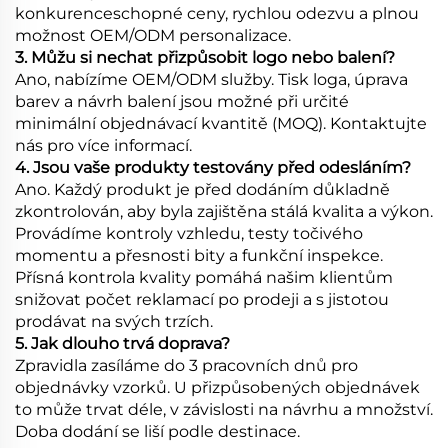
konkurenceschopné ceny, rychlou odezvu a plnou
možnost OEM/ODM personalizace.
3. Můžu si nechat přizpůsobit logo nebo balení?
Ano, nabízíme OEM/ODM služby. Tisk loga, úprava
barev a návrh balení jsou možné při určité
minimální objednávací kvantitě (MOQ). Kontaktujte
nás pro více informací.
4. Jsou vaše produkty testovány před odesláním?
Ano. Každý produkt je před dodáním důkladně
zkontrolován, aby byla zajištěna stálá kvalita a výkon.
Provádíme kontroly vzhledu, testy točivého
momentu a přesnosti bity a funkční inspekce.
Přísná kontrola kvality pomáhá našim klientům
snižovat počet reklamací po prodeji a s jistotou
prodávat na svých trzích.
5. Jak dlouho trvá doprava?
Zpravidla zasíláme do 3 pracovních dnů pro
objednávky vzorků. U přizpůsobených objednávek
to může trvat déle, v závislosti na návrhu a množství.
Doba dodání se liší podle destinace.