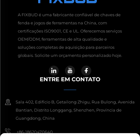
A FIXBUD é uma fabricante confiável de chaves de
fenda e jogos de ferramentas na China, com
certificações ISO9001, CE e UL. Oferecemos serviços
OEM/ODM, ferramentas de alta qualidade e
soluções completas de aquisição para parceiros
globais. Solicite um orçamento personalizado hoje.
ENTRE EM CONTATO
Sala 402, Edifício B, Getailong Zhigu, Rua Bulong, Avenida
Bantian, Distrito Longgang, Shenzhen, Província de
Guangdong, China
+86-18620470640