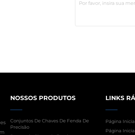
NOSSOS PRODUTOS
LINKS R
Conjuntos De Chaves De Fenda De
Página Inicia
ves
Precisão
Página Inicia
om