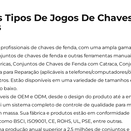
 Tipos De Jogos De Chaves
s
 profissionais de chaves de fenda, com uma ampla gama
njuntos de chaves de fenda e outras ferramentas manua
tricas, Conjuntos de Chaves de Fenda com Catraca, Con
ara Reparação (aplicáveis a telefones/computadores/ócu
tros. Estão disponíveis em uma variedade de tamanhos 
o baixo.
exíveis de OEM e ODM, desde o design do produto até a
i um sistema completo de controle de qualidade para mo
m massa. Sua fábrica e produtos estão em conformidade 
mo BSCI, ISO9001, CE, ROHS, UL, PSE, entre outras.
 produção anual superior a 2,5 milhões de conjuntos e