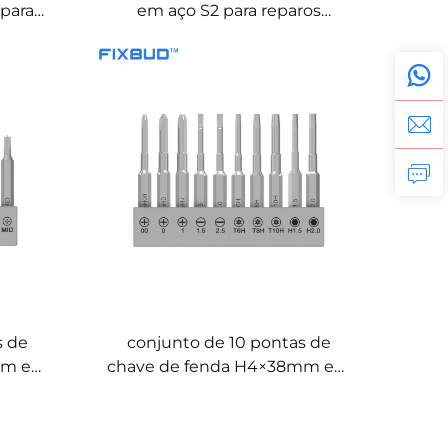
 para
em aço S2 para reparos
s
domésticos e projetos DIY
s de
conjunto de 10 pontas de
mm em
chave de fenda H4×38mm em
aço S2