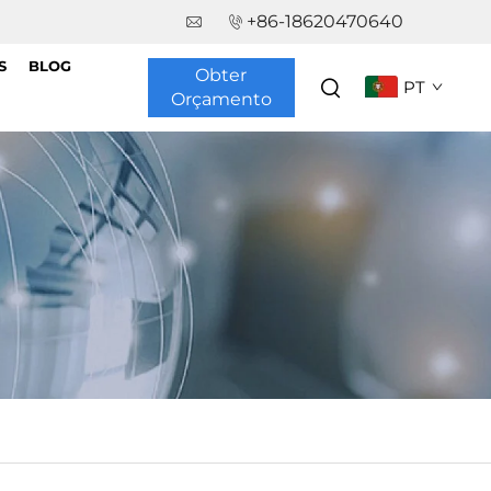
+86-18620470640
S
BLOG
Obter
PT
Orçamento