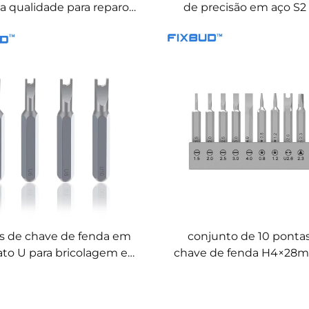
ta qualidade para reparo
de precisão em aço S2
doméstico e de
reparos doméstico
eletrodomésticos
s de chave de fenda em
conjunto de 10 ponta
to U para bricolagem e
chave de fenda H4×28
reparos
aço S2