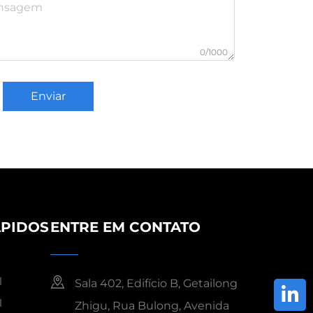
0/1000
Enviar
ÁPIDOS
ENTRE EM CONTATO
l
Sala 402, Edifício B, Getailong
l
Zhigu, Rua Bulong, Avenida