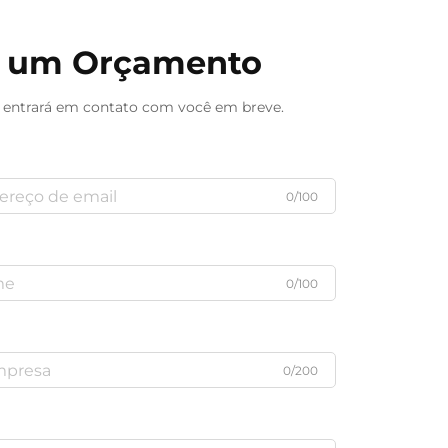
te um Orçamento
 entrará em contato com você em breve.
0/100
0/100
0/200