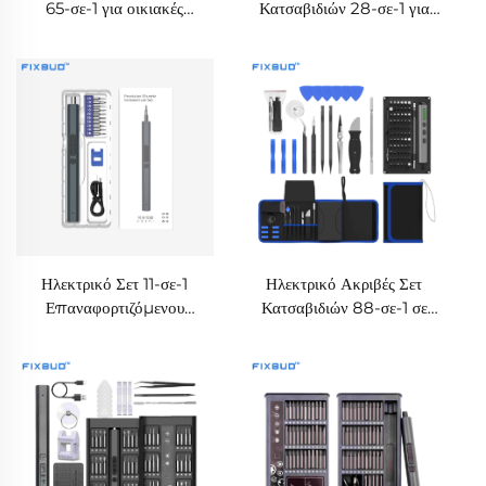
65-σε-1 για οικιακές
Κατσαβιδιών 28-σε-1 για
επισκευές
Επισκευές Ηλεκτρονικών,
Τηλεφώνων και Φορητών
Υπολογιστών
Ηλεκτρικό Σετ 11-σε-1
Ηλεκτρικό Ακριβές Σετ
Επαναφορτιζόμενου
Κατσαβιδιών 88-σε-1 σε
Ακριβείας Κατσαβιδιού για
Υφασμάτινη Θήκη
Επισκευές
Αποθήκευσης