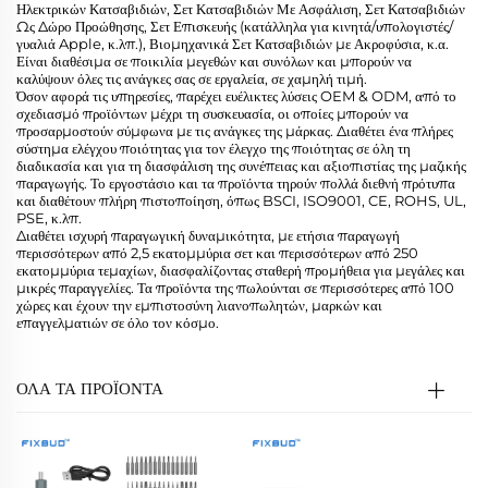
Ηλεκτρικών Κατσαβιδιών, Σετ Κατσαβιδιών Με Ασφάλιση, Σετ Κατσαβιδιών
Ως Δώρο Προώθησης, Σετ Επισκευής (κατάλληλα για κινητά/υπολογιστές/
γυαλιά Apple, κ.λπ.), Βιομηχανικά Σετ Κατσαβιδιών με Ακροφύσια, κ.α.
Είναι διαθέσιμα σε ποικιλία μεγεθών και συνόλων και μπορούν να
καλύψουν όλες τις ανάγκες σας σε εργαλεία, σε χαμηλή τιμή.
Όσον αφορά τις υπηρεσίες, παρέχει ευέλικτες λύσεις OEM & ODM, από το
σχεδιασμό προϊόντων μέχρι τη συσκευασία, οι οποίες μπορούν να
προσαρμοστούν σύμφωνα με τις ανάγκες της μάρκας. Διαθέτει ένα πλήρες
σύστημα ελέγχου ποιότητας για τον έλεγχο της ποιότητας σε όλη τη
διαδικασία και για τη διασφάλιση της συνέπειας και αξιοπιστίας της μαζικής
παραγωγής. Το εργοστάσιο και τα προϊόντα τηρούν πολλά διεθνή πρότυπα
και διαθέτουν πλήρη πιστοποίηση, όπως BSCI, ISO9001, CE, ROHS, UL,
PSE, κ.λπ.
Διαθέτει ισχυρή παραγωγική δυναμικότητα, με ετήσια παραγωγή
περισσότερων από 2,5 εκατομμύρια σετ και περισσότερων από 250
εκατομμύρια τεμαχίων, διασφαλίζοντας σταθερή προμήθεια για μεγάλες και
μικρές παραγγελίες. Τα προϊόντα της πωλούνται σε περισσότερες από 100
χώρες και έχουν την εμπιστοσύνη λιανοπωλητών, μαρκών και
επαγγελματιών σε όλο τον κόσμο.
ΟΛΑ ΤΑ ΠΡΟΪΟΝΤΑ