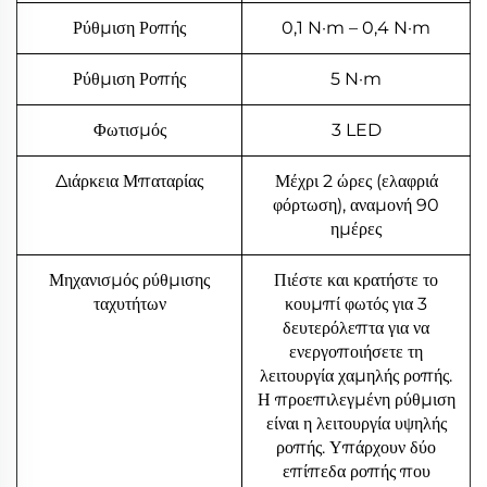
Ρύθμιση Ροπής
0,1 N·m – 0,4 N·m
Ρύθμιση Ροπής
5 N·m
Φωτισμός
3 LED
Διάρκεια Μπαταρίας
Μέχρι 2 ώρες (ελαφριά
φόρτωση), αναμονή 90
ημέρες
Μηχανισμός ρύθμισης
Πιέστε και κρατήστε το
ταχυτήτων
κουμπί φωτός για 3
δευτερόλεπτα για να
ενεργοποιήσετε τη
λειτουργία χαμηλής ροπής.
Η προεπιλεγμένη ρύθμιση
είναι η λειτουργία υψηλής
ροπής. Υπάρχουν δύο
επίπεδα ροπής που