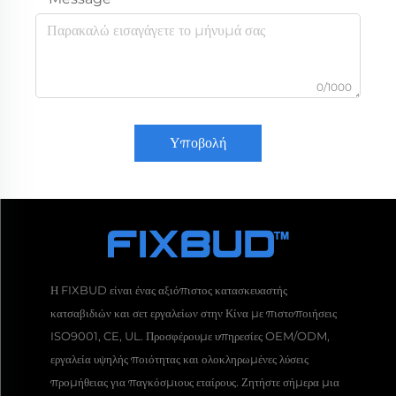
0/1000
Υποβολή
Η FIXBUD είναι ένας αξιόπιστος κατασκευαστής
κατσαβιδιών και σετ εργαλείων στην Κίνα με πιστοποιήσεις
ISO9001, CE, UL. Προσφέρουμε υπηρεσίες OEM/ODM,
εργαλεία υψηλής ποιότητας και ολοκληρωμένες λύσεις
προμήθειας για παγκόσμιους εταίρους. Ζητήστε σήμερα μια