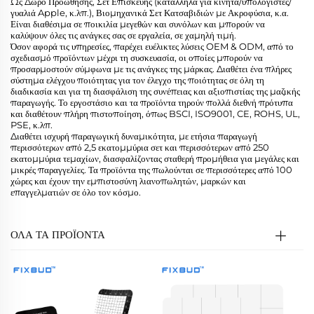
Ως Δώρο Προώθησης, Σετ Επισκευής (κατάλληλα για κινητά/υπολογιστές/
γυαλιά Apple, κ.λπ.), Βιομηχανικά Σετ Κατσαβιδιών με Ακροφύσια, κ.α.
Είναι διαθέσιμα σε ποικιλία μεγεθών και συνόλων και μπορούν να
καλύψουν όλες τις ανάγκες σας σε εργαλεία, σε χαμηλή τιμή.
Όσον αφορά τις υπηρεσίες, παρέχει ευέλικτες λύσεις OEM & ODM, από το
σχεδιασμό προϊόντων μέχρι τη συσκευασία, οι οποίες μπορούν να
προσαρμοστούν σύμφωνα με τις ανάγκες της μάρκας. Διαθέτει ένα πλήρες
σύστημα ελέγχου ποιότητας για τον έλεγχο της ποιότητας σε όλη τη
διαδικασία και για τη διασφάλιση της συνέπειας και αξιοπιστίας της μαζικής
παραγωγής. Το εργοστάσιο και τα προϊόντα τηρούν πολλά διεθνή πρότυπα
και διαθέτουν πλήρη πιστοποίηση, όπως BSCI, ISO9001, CE, ROHS, UL,
PSE, κ.λπ.
Διαθέτει ισχυρή παραγωγική δυναμικότητα, με ετήσια παραγωγή
περισσότερων από 2,5 εκατομμύρια σετ και περισσότερων από 250
εκατομμύρια τεμαχίων, διασφαλίζοντας σταθερή προμήθεια για μεγάλες και
μικρές παραγγελίες. Τα προϊόντα της πωλούνται σε περισσότερες από 100
χώρες και έχουν την εμπιστοσύνη λιανοπωλητών, μαρκών και
επαγγελματιών σε όλο τον κόσμο.
ΟΛΑ ΤΑ ΠΡΟΪΟΝΤΑ