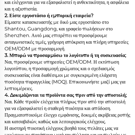
και ελέγχονται για να εξασφαλιστεί η ανθεκτικότητα, η ασφάλεια
και η αξιοπιστία.
2. Είστε εργοστάσιο ή εμπορική εταιρεία?
Είμαστε κατασκευαστής με δικό μας εργοστάσιο στο
Shantou, Guangdong, και γραφείο πωλήσεων στο
Shenzhen. Αυτό μας επιτρέπει να προσφέρουμε
ανταγωνιστικές τιμές, γρήγορη απόκριση και πλήρη υπηρεσίες
OEM/ODM με προσαρμογή.
3. Μπορώ να προσαρμόσω το λογότυπο ή τη συσκευασία;
Ναι, προσφέρουμε υπηρεσίες OEM/ODM. Η εκτύπωση
λογοτύπου, η προσαρμογή χρώματος και ο σχεδιασμός
συσκευασίας είναι διαθέσιμοι με συγκεκριμένη ελάχιστη
ποσότητα παραγγελίας (MOQ). Επικοινωνήστε μαζί μας για
λεπτομέρειες.
4. Δοκιμάζονται τα προϊόντα σας πριν από την αποστολή;
Ναι. Κάθε προϊόν ελέγχεται πλήρως πριν από την αποστολή
για να εξασφαλιστεί η σταθερή ποιότητα και απόδοση.
Πραγματοποιούμε έλεγχο εμφάνισης, δοκιμές ακρίβειας ροπής
και κατσαβιδιών, καθώς και λειτουργικούς ελέγχους.
Η αυστηρή ποιοτική ελέγχους βοηθά τους πελάτες μας να
μειώσουν τις παράπονα μετά την πώληση και να πωλούν με