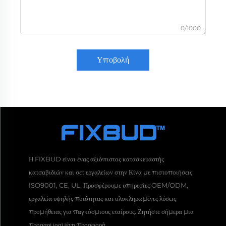
0/1000
Υποβολή
Η FIXBUD είναι ένας αξιόπιστος κατασκευαστής
κατσαβιδιών και σετ εργαλείων στην Κίνα με πιστοποιήσεις
ISO9001, CE, UL. Προσφέρουμε υπηρεσίες OEM/ODM,
εργαλεία υψηλής ποιότητας και ολοκληρωμένες λύσεις
προμήθειας για παγκόσμιους εταίρους. Ζητήστε σήμερα μια
προσαρμοσμένη προσφορά.