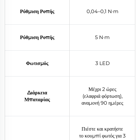
Ρύθμιση Ροπής
0,04–0,1 N·m
Ρύθμιση Ροπής
5 N·m
Φωτισμός
3 LED
Μέχρι 2 ώρες
Διάρκεια
(ελαφριά φόρτωση),
Μπαταρίας
αναμονή 90 ημέρες
Πιέστε και κρατήστε
το κουμπί φωτός για 3