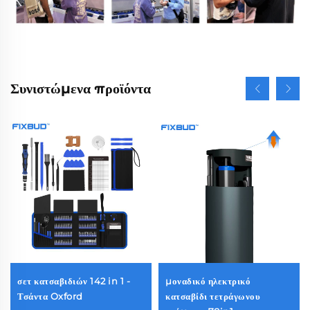
Συνιστώμενα προϊόντα
σετ κατσαβιδιών 142 in 1 -
μοναδικό ηλεκτρικό
Τσάντα Oxford
κατσαβίδι τετράγωνου