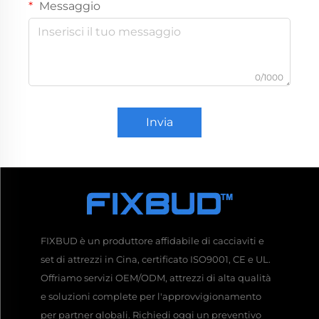
Messaggio
0/1000
Invia
FIXBUD è un produttore affidabile di cacciaviti e
set di attrezzi in Cina, certificato ISO9001, CE e UL.
Offriamo servizi OEM/ODM, attrezzi di alta qualità
e soluzioni complete per l'approvvigionamento
per partner globali. Richiedi oggi un preventivo