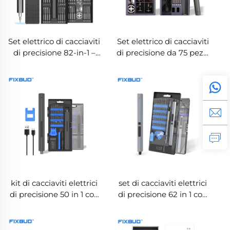
Set elettrico di cacciaviti
Set elettrico di cacciaviti
di precisione 82-in-1 –
di precisione da 75 pezzi
Kit per la riparazione di
– Kit di attrezzi per la
telefoni
riparazione ricaricabile
kit di cacciaviti elettrici
set di cacciaviti elettrici
di precisione 50 in 1 con
di precisione 62 in 1 con
doppia coppia e luci
coppia duale
LED