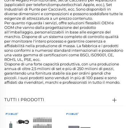
come Regalo Promozionale, Set di Cacciaviti per Riparazioni
(applicabili per telefoni/computer/occhiali Apple, ecc.), Set
Industriali di Punte per Cacciaviti, ecc. Sono disponibili in
diverse dimensioni e composizioni e possono soddisfare tutte le
esigenze di attrezzatura a un prezzo contenuto.
Per quanto riguarda i servizi, offre soluzioni flessibili OEM e
ODM che vanno dalla progettazione del prodotto
all'imballaggio, personalizzabili in base alle esigenze del
marchio. Dispone di un sistema completo di controllo qualità
per monitorare l'intero processo e garantire coerenza e
affidabilità nella produzione di massa. La fabbrica e i prodotti
sono conformi a numerosi standard internazionali e possiedono
una vasta gamma di certificazioni come BSCI, ISO9001, CE,
ROHS, UL, PSE, ecc.
Dispone di una forte capacità produttiva, con una produzione
annua di oltre 2,5 milioni di set e più di 250 milioni di pezzi,
garantendo una fornitura stabile sia per ordini grandi che
piccoli. I suoi prodotti sono venduti in più di 100 paesi e sono
affidati da rivenditori, marchi e professionisti in tutto il mondo.
TUTTI I PRODOTTI