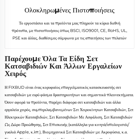
Ολοκληρωμένες Πιστοποιήσεις
Το εργοστάσιο και τα προϊόντα μας πληρούν τα κύρια διεθνή
πρότυπα, με πιστοποιήσεις όπως BSCI, ISO9001, CE, RoHS, UL,
PSE και άλλες, διαθέσιμες σύμφωνα με τις απαιτήσεις των πελατών
Παρέχουμε Όλα Τα Είδη Σετ
Κατσαβιδιών Και Άλλων Εργαλείων
Χειρός
Η FIXBUD είναι ένας κορυφαίος επαγγελματικός κατασκευαστής σετ
κατσαβιδιών με ευρύ φάσμα δραστηριοτήτων και σημαντικά πλεονεκτήματα.
Όσον αφορά τα προϊόντα, παρέχει διάφορα σετ κατσαβιδιών και άλλα
εργαλεία χειρός, συμπεριλαμβανομένων Σετ Χειροκίνητων Κατσαβιδιών, Σετ
Ηλεκτρικών Κατσαβιδιών, Σετ Κατσαβιδιών Με Ασφάλιση, Σετ Κατσαβιδιών
Ως Δώρο Προώθησης, Σετ Επισκευής (κατάλληλα για κινητά/υπολογιστές/
γυαλιά Apple, κ.λπ.), Βιομηχανικά Σετ Κατσαβιδιών με Ακροφύσια, κ.α.