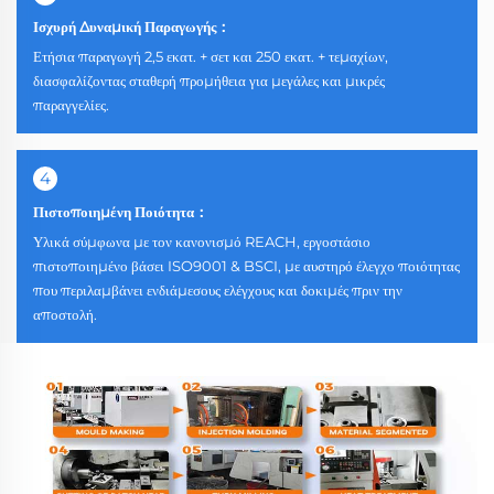
Ισχυρή Δυναμική Παραγωγής：
Ετήσια παραγωγή 2,5 εκατ. + σετ και 250 εκατ. + τεμαχίων,
διασφαλίζοντας σταθερή προμήθεια για μεγάλες και μικρές
παραγγελίες.
4
Πιστοποιημένη Ποιότητα：
Υλικά σύμφωνα με τον κανονισμό REACH, εργοστάσιο
πιστοποιημένο βάσει ISO9001 & BSCI, με αυστηρό έλεγχο ποιότητας
που περιλαμβάνει ενδιάμεσους ελέγχους και δοκιμές πριν την
αποστολή.