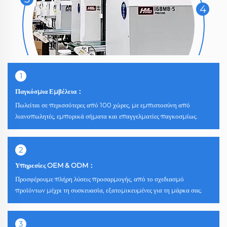
4
1
Παγκόσμια Εμβέλεια：
Πωλείται σε περισσότερες από 100 χώρες, με εμπιστοσύνη από
λιανοπωλητές, εμπορικά σήματα και επαγγελματίες παγκοσμίως.
2
Υπηρεσίες OEM & ODM：
Προσφέρουμε πλήρη λύσεις προσαρμογής, από το σχεδιασμό
προϊόντων μέχρι τη συσκευασία, εξατομικευμένες για τη μάρκα σας.
3