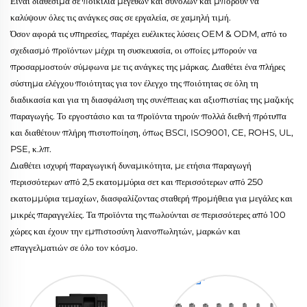
Είναι διαθέσιμα σε ποικιλία μεγεθών και συνόλων και μπορούν να
καλύψουν όλες τις ανάγκες σας σε εργαλεία, σε χαμηλή τιμή.
Όσον αφορά τις υπηρεσίες, παρέχει ευέλικτες λύσεις OEM & ODM, από το
σχεδιασμό προϊόντων μέχρι τη συσκευασία, οι οποίες μπορούν να
προσαρμοστούν σύμφωνα με τις ανάγκες της μάρκας. Διαθέτει ένα πλήρες
σύστημα ελέγχου ποιότητας για τον έλεγχο της ποιότητας σε όλη τη
διαδικασία και για τη διασφάλιση της συνέπειας και αξιοπιστίας της μαζικής
παραγωγής. Το εργοστάσιο και τα προϊόντα τηρούν πολλά διεθνή πρότυπα
και διαθέτουν πλήρη πιστοποίηση, όπως BSCI, ISO9001, CE, ROHS, UL,
PSE, κ.λπ.
Διαθέτει ισχυρή παραγωγική δυναμικότητα, με ετήσια παραγωγή
περισσότερων από 2,5 εκατομμύρια σετ και περισσότερων από 250
εκατομμύρια τεμαχίων, διασφαλίζοντας σταθερή προμήθεια για μεγάλες και
μικρές παραγγελίες. Τα προϊόντα της πωλούνται σε περισσότερες από 100
χώρες και έχουν την εμπιστοσύνη λιανοπωλητών, μαρκών και
επαγγελματιών σε όλο τον κόσμο.