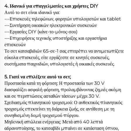
4. Ιδανικό για επαγγελματίες και χρήστες DIY
Αυτό το σετ είναι ιδανικό για:
---Επισκευές τηλεφώνων, φορητών υπολογιστών και tablet
---Συντήρηση οικιακών ηλεκτρονικών συσκευών
---Εργασίες DIY (κάνε-το-μόνος-σου)
---Επιχειρήσεις τεχνικής υποστήριξης και εργαστήρια
επισκευών
Το σετ κατσαβιδιών 65-σε-1 σας επιτρέπει να αντιμετωπίζετε
εύκολα επισκευές, είτε εργάζεστε σε κινητές συσκευές,
συστήματα παιχνιδιών, υπολογιστές ή οικιακές συσκευές.
5. Γιατί να επιλέξετε αυτό το σετ;
Προστασία κατά τη φόρτιση: Η προστασία των 30 V
διασφαλίζει ασφαλή φόρτιση, προλαμβάνοντας ζημιές ακόμη
και σε περιπτώσεις ασταθών τάσεων μέχρι 30 V.
Σχεδιασμός πλανητικού τροχισμού: Ο ανθεκτικός πλανητικός
τροχισμός επεκτείνει τη διάρκεια ζωής, σε αντίθεση με τη
συνηθισμένη δομή τροχισμού πύργου.
Μηδενική απώλεια ενέργειας: Μετά από 40 λεπτά
αδρανοποίησης, το κατσαβίδι μπαίνει σε κατάσταση ύπνου,