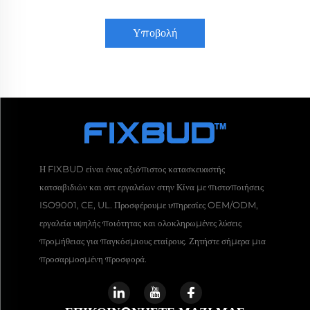
Υποβολή
Η FIXBUD είναι ένας αξιόπιστος κατασκευαστής
κατσαβιδιών και σετ εργαλείων στην Κίνα με πιστοποιήσεις
ISO9001, CE, UL. Προσφέρουμε υπηρεσίες OEM/ODM,
εργαλεία υψηλής ποιότητας και ολοκληρωμένες λύσεις
προμήθειας για παγκόσμιους εταίρους. Ζητήστε σήμερα μια
προσαρμοσμένη προσφορά.