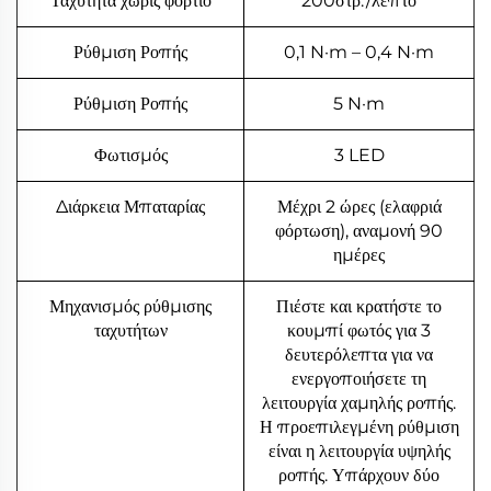
Ταχύτητα χωρίς φορτίο
200στρ./λεπτό
Ρύθμιση Ροπής
0,1 N·m – 0,4 N·m
Ρύθμιση Ροπής
5 N·m
Φωτισμός
3 LED
Διάρκεια Μπαταρίας
Μέχρι 2 ώρες (ελαφριά
φόρτωση), αναμονή 90
ημέρες
Μηχανισμός ρύθμισης
Πιέστε και κρατήστε το
ταχυτήτων
κουμπί φωτός για 3
δευτερόλεπτα για να
ενεργοποιήσετε τη
λειτουργία χαμηλής ροπής.
Η προεπιλεγμένη ρύθμιση
είναι η λειτουργία υψηλής
ροπής. Υπάρχουν δύο