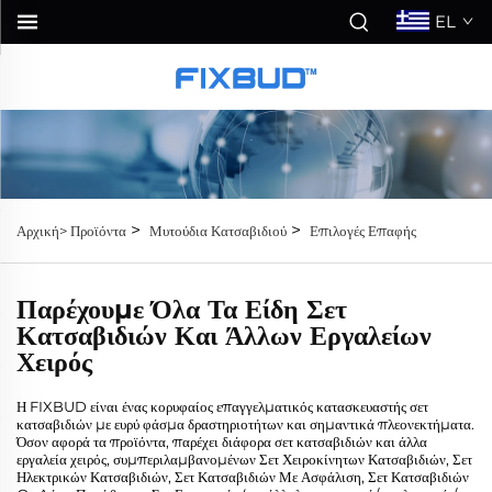
EL
>
>
Αρχική>
Προϊόντα
Μυτούδια Κατσαβιδιού
Επιλογές Επαφής
Παρέχουμε Όλα Τα Είδη Σετ
Κατσαβιδιών Και Άλλων Εργαλείων
Χειρός
Η FIXBUD είναι ένας κορυφαίος επαγγελματικός κατασκευαστής σετ
κατσαβιδιών με ευρύ φάσμα δραστηριοτήτων και σημαντικά πλεονεκτήματα.
Όσον αφορά τα προϊόντα, παρέχει διάφορα σετ κατσαβιδιών και άλλα
εργαλεία χειρός, συμπεριλαμβανομένων Σετ Χειροκίνητων Κατσαβιδιών, Σετ
Ηλεκτρικών Κατσαβιδιών, Σετ Κατσαβιδιών Με Ασφάλιση, Σετ Κατσαβιδιών