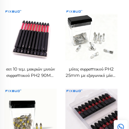
μίσχο 1/4'', μαγνητικές από
με εξαγωνικό μίσχο 1/4'',
χάλυβα S2, ανθεκτικές στις
από κράμα S2, υψηλής
προσκρούσεις
σκληρότητας, για ηλεκτρικά
εργαλεία
σετ 10 τεμ. μακριών μυτών
μύτες συρραπτικού PH2
συρραπτικού PH2 90MM
25mm με εξαγωνικό μίσχο
διασταυρωτών, μαγνητικές,
1/4'' για συρραπτικά
υψηλής σκληρότητας, για
ηλεκτρικά εργαλεία