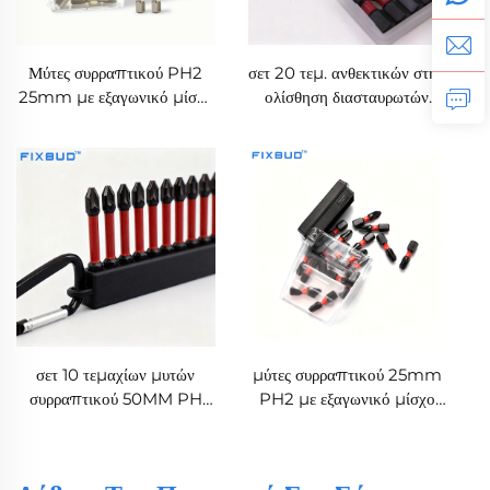
Μύτες συρραπτικού PH2
σετ 20 τεμ. ανθεκτικών στην
25mm με εξαγωνικό μίσχο
ολίσθηση διασταυρωτών
1/4'' για ηλεκτρικά εργαλεία
μυτών PH2 για συρραπτικό,
μαγνητικές από χάλυβα S2,
25mm, με εξαγωνικό μίσχο
1/4''
σετ 10 τεμαχίων μυτών
μύτες συρραπτικού 25mm
συρραπτικού 50MM PH
PH2 με εξαγωνικό μίσχο
ανθεκτικών στην ολίσθηση,
1/4'' για συρραπτικά και
φτιαγμένες από χάλυβα S2
ηλεκτρικά εργαλεία