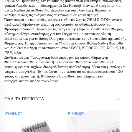
Ως Δώρο Προώθησης, Σετ Επισκευής (κατάλληλα για κινητά/υπολογιστές/
γυαλιά Apple, κ.λπ.), Βιομηχανικά Σετ Κατσαβιδιών με Ακροφύσια, κ.α.
Είναι διαθέσιμα σε ποικιλία μεγεθών και συνόλων και μπορούν να
καλύψουν όλες τις ανάγκες σας σε εργαλεία, σε χαμηλή τιμή.
Όσον αφορά τις υπηρεσίες, παρέχει ευέλικτες λύσεις OEM & ODM, από το
σχεδιασμό προϊόντων μέχρι τη συσκευασία, οι οποίες μπορούν να
προσαρμοστούν σύμφωνα με τις ανάγκες της μάρκας. Διαθέτει ένα πλήρες
σύστημα ελέγχου ποιότητας για τον έλεγχο της ποιότητας σε όλη τη
διαδικασία και για τη διασφάλιση της συνέπειας και αξιοπιστίας της μαζικής
παραγωγής. Το εργοστάσιο και τα προϊόντα τηρούν πολλά διεθνή πρότυπα
και διαθέτουν πλήρη πιστοποίηση, όπως BSCI, ISO9001, CE, ROHS, UL,
PSE, κ.λπ.
Διαθέτει ισχυρή παραγωγική δυναμικότητα, με ετήσια παραγωγή
περισσότερων από 2,5 εκατομμύρια σετ και περισσότερων από 250
εκατομμύρια τεμαχίων, διασφαλίζοντας σταθερή προμήθεια για μεγάλες και
μικρές παραγγελίες. Τα προϊόντα της πωλούνται σε περισσότερες από 100
χώρες και έχουν την εμπιστοσύνη λιανοπωλητών, μαρκών και
επαγγελματιών σε όλο τον κόσμο.
ΟΛΑ ΤΑ ΠΡΟΪΟΝΤΑ