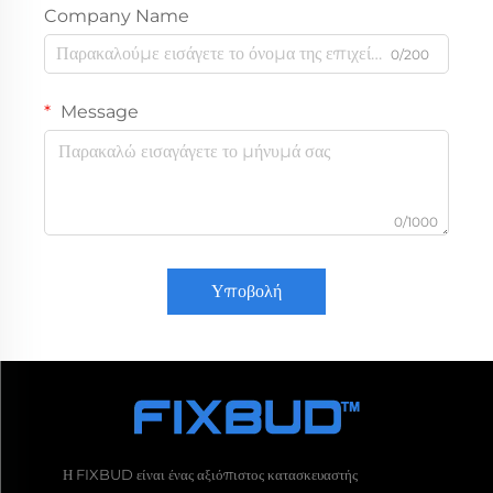
Company Name
0/200
Message
0/1000
Υποβολή
Η FIXBUD είναι ένας αξιόπιστος κατασκευαστής