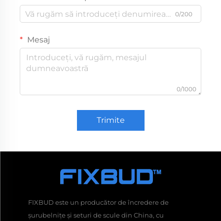
0/200
Mesaj
0/1000
Trimite
FIXBUD este un producător de încredere de
șurubelnițe și seturi de scule din China, cu