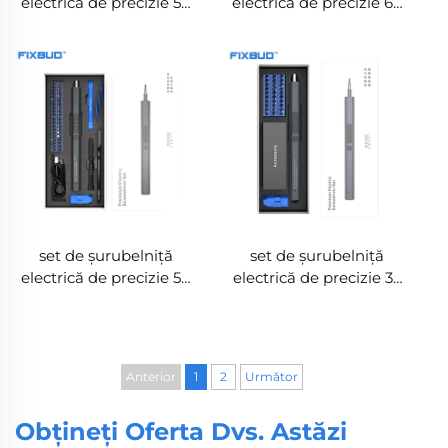
electrică de precizie 50
electrică de precizie 62
în 1 cu cuplu dublu și
în 1 cu cuplu dual
lumini LED
set de șurubelniță
set de șurubelniță
electrică de precizie 50
electrică de precizie 36
în 1 cu 3 lumini LED,
în 1 cu cuplu dual
cuplu dual
Anterior
1
2
Următor
Obțineți Oferta Dvs. Astăzi