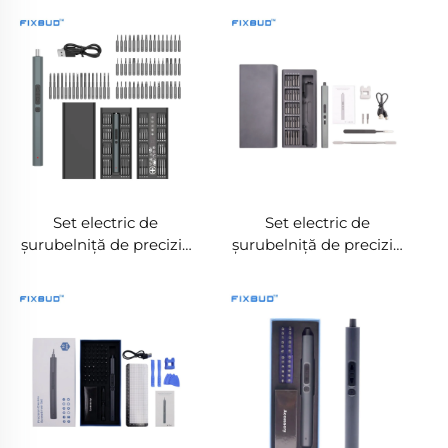
Set electric de
Set electric de
șurubelniță de precizie
șurubelniță de precizie
cu 66 de accesorii
cu 65 de accesorii – Kit
pentru reparații
complet de unelte
electronice
electrice