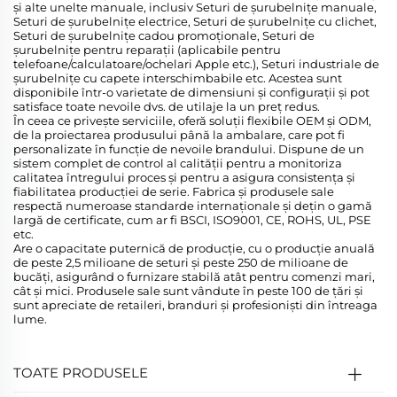
și alte unelte manuale, inclusiv Seturi de șurubelnițe manuale,
Seturi de șurubelnițe electrice, Seturi de șurubelnițe cu clichet,
Seturi de șurubelnițe cadou promoționale, Seturi de
șurubelnițe pentru reparații (aplicabile pentru
telefoane/calculatoare/ochelari Apple etc.), Seturi industriale de
șurubelnițe cu capete interschimbabile etc. Acestea sunt
disponibile într-o varietate de dimensiuni și configurații și pot
satisface toate nevoile dvs. de utilaje la un preț redus.
În ceea ce privește serviciile, oferă soluții flexibile OEM și ODM,
de la proiectarea produsului până la ambalare, care pot fi
personalizate în funcție de nevoile brandului. Dispune de un
sistem complet de control al calității pentru a monitoriza
calitatea întregului proces și pentru a asigura consistența și
fiabilitatea producției de serie. Fabrica și produsele sale
respectă numeroase standarde internaționale și dețin o gamă
largă de certificate, cum ar fi BSCI, ISO9001, CE, ROHS, UL, PSE
etc.
Are o capacitate puternică de producție, cu o producție anuală
de peste 2,5 milioane de seturi și peste 250 de milioane de
bucăți, asigurând o furnizare stabilă atât pentru comenzi mari,
cât și mici. Produsele sale sunt vândute în peste 100 de țări și
sunt apreciate de retaileri, branduri și profesioniști din întreaga
lume.
TOATE PRODUSELE