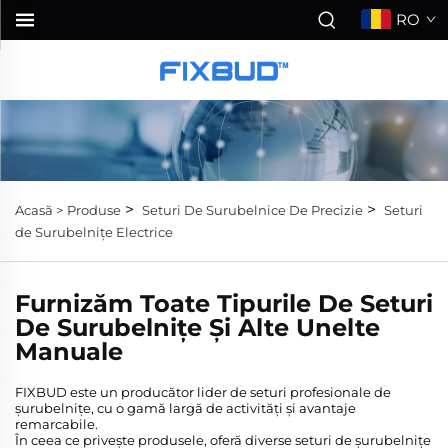
RO
>
>
Acasă >
Produse
Seturi De Surubelnice De Precizie
Seturi
de Surubelnițe Electrice
Furnizăm Toate Tipurile De Seturi
De Surubelnițe Și Alte Unelte
Manuale
FIXBUD este un producător lider de seturi profesionale de
șurubelnițe, cu o gamă largă de activități și avantaje
remarcabile.
În ceea ce privește produsele, oferă diverse seturi de șurubelnițe