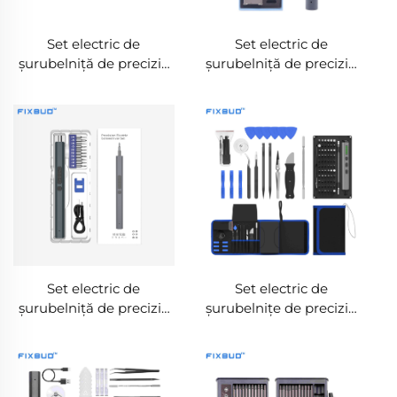
Set electric de
Set electric de
șurubelniță de precizie
șurubelniță de precizie
cu 65 de accesorii
cu 28 de accesorii
pentru reparații casnice
pentru reparații
electronice, telefoane și
laptopuri
Set electric de
Set electric de
șurubelniță de precizie
șurubelnițe de precizie
reîncărcabil cu 11
88-in-1, într-o pungă
accesorii
textilă de depozitare