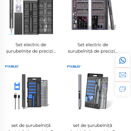
Set electric de
Set electric de
șurubelnițe de precizie
surubelniță de precizie
82-in-1 – Kit de unelte
cu 75 de piese – Kit de
pentru reparații de
unelte pentru reparații
telefoane
reîncărcabil
set de șurubelniță
set de șurubelniță