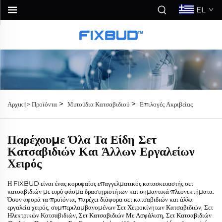
EL
>
>
Αρχική>
Προϊόντα
Μυτούδια Κατσαβιδιού
Επιλογές Ακριβείας
Παρέχουμε Όλα Τα Είδη Σετ
Κατσαβιδιών Και Άλλων Εργαλείων
Χειρός
Η FIXBUD είναι ένας κορυφαίος επαγγελματικός κατασκευαστής σετ
κατσαβιδιών με ευρύ φάσμα δραστηριοτήτων και σημαντικά πλεονεκτήματα.
Όσον αφορά τα προϊόντα, παρέχει διάφορα σετ κατσαβιδιών και άλλα
εργαλεία χειρός, συμπεριλαμβανομένων Σετ Χειροκίνητων Κατσαβιδιών, Σετ
Ηλεκτρικών Κατσαβιδιών, Σετ Κατσαβιδιών Με Ασφάλιση, Σετ Κατσαβιδιών