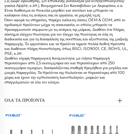
Ως Δώρο Προώθησης, Σετ Επισκευής (κατάλληλα για κινητά/υπολογιστές/
γυαλιά Apple, κ.λπ.), Βιομηχανικά Σετ Κατσαβιδιών με Ακροφύσια, κ.α.
Είναι διαθέσιμα σε ποικιλία μεγεθών και συνόλων και μπορούν να
καλύψουν όλες τις ανάγκες σας σε εργαλεία, σε χαμηλή τιμή.
Όσον αφορά τις υπηρεσίες, παρέχει ευέλικτες λύσεις OEM & ODM, από το
σχεδιασμό προϊόντων μέχρι τη συσκευασία, οι οποίες μπορούν να
προσαρμοστούν σύμφωνα με τις ανάγκες της μάρκας. Διαθέτει ένα πλήρες
σύστημα ελέγχου ποιότητας για τον έλεγχο της ποιότητας σε όλη τη
διαδικασία και για τη διασφάλιση της συνέπειας και αξιοπιστίας της μαζικής
παραγωγής. Το εργοστάσιο και τα προϊόντα τηρούν πολλά διεθνή πρότυπα
και διαθέτουν πλήρη πιστοποίηση, όπως BSCI, ISO9001, CE, ROHS, UL,
PSE, κ.λπ.
Διαθέτει ισχυρή παραγωγική δυναμικότητα, με ετήσια παραγωγή
περισσότερων από 2,5 εκατομμύρια σετ και περισσότερων από 250
εκατομμύρια τεμαχίων, διασφαλίζοντας σταθερή προμήθεια για μεγάλες και
μικρές παραγγελίες. Τα προϊόντα της πωλούνται σε περισσότερες από 100
χώρες και έχουν την εμπιστοσύνη λιανοπωλητών, μαρκών και
επαγγελματιών σε όλο τον κόσμο.
ΟΛΑ ΤΑ ΠΡΟΪΟΝΤΑ