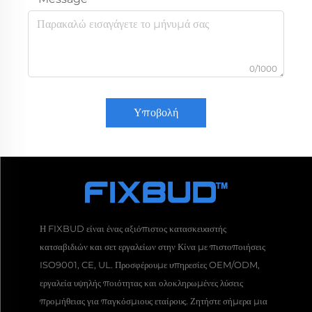
0/1000
Υποβολή
Η FIXBUD είναι ένας αξιόπιστος κατασκευαστής
κατσαβιδιών και σετ εργαλείων στην Κίνα με πιστοποιήσεις
ISO9001, CE, UL. Προσφέρουμε υπηρεσίες OEM/ODM,
εργαλεία υψηλής ποιότητας και ολοκληρωμένες λύσεις
προμήθειας για παγκόσμιους εταίρους. Ζητήστε σήμερα μια