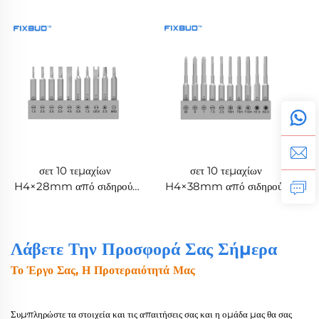
στο σπίτι και DIY έργα
σετ 10 τεμαχίων
σετ 10 τεμαχίων
H4×28mm από σιδηρούς
H4×38mm από σιδηρούς
κράματος S2 για κατσαβίδι
κράματος S2 για κατσαβίδι
Λάβετε Την Προσφορά Σας Σήμερα
Το Έργο Σας, Η Προτεραιότητά Μας
Συμπληρώστε τα στοιχεία και τις απαιτήσεις σας και η ομάδα μας θα σας