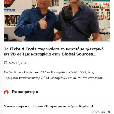
Το Fixbud Tools παρουσίασε το καινοτόμο ηλεκτρικό
κιτ 78 σε 1 με κατσαβίδια στην Global Sources
Autumn 2025
Nov 12, 2025
Σενζέν, Κίνα – Οκτώβριος 2025 – Η εταιρεία Fixbud Tools, ένας
κορυφαίος κατασκευαστής OEM κατσαβιδιών και αξιόπιστο εργοστάσιο
χονδρικής πώλησης σετ κατσαβιδιών, συμμετείχε επιτυχώς στην Έκθεση
Ηλεκτρονικών Καταναλωτή Global Sources και στην Glo...
Επικαιρότητα
Μετακομίσαμε – Και Είμαστε Έτοιμοι για το Επόμενο Κεφάλαιο!
2026-04-01