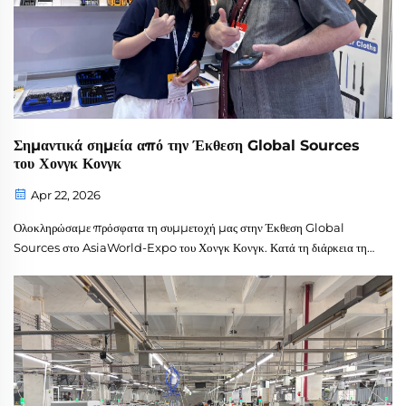
Σημαντικά σημεία από την Έκθεση Global Sources
του Χονγκ Κονγκ
Apr 22, 2026
Ολοκληρώσαμε πρόσφατα τη συμμετοχή μας στην Έκθεση Global
Sources στο AsiaWorld-Expo του Χονγκ Κονγκ. Κατά τη διάρκεια της
έκθεσης, είχαμε τη χαρά να επανασυνδεθούμε με υφιστάμενους εταίρους
και να γνωρίσουμε πολλούς νέους πελάτες από όλο τον κόσμο. Τα
νεότερα προϊόντα μας—ιδιαίτερα τα σετ κατσαβιδιών με μηχανισμό
ράτσετ και τα σετ ακριβείας κατσαβιδιών σε μορφή στιλό—προσέλκυσαν
ιδιαίτερη προσοχή και έλαβαν θετικά σχόλια για το λειτουργικό τους
σχεδιασμό και την ευκολία μεταφοράς.