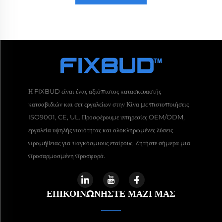
Η FIXBUD είναι ένας αξιόπιστος κατασκευαστής
κατσαβιδιών και σετ εργαλείων στην Κίνα με πιστοποιήσεις
ISO9001, CE, UL. Προσφέρουμε υπηρεσίες OEM/ODM,
εργαλεία υψηλής ποιότητας και ολοκληρωμένες λύσεις
προμήθειας για παγκόσμιους εταίρους. Ζητήστε σήμερα μια
προσαρμοσμένη προσφορά.
ΕΠΙΚΟΙΝΩΝΉΣΤΕ ΜΑΖΊ ΜΑΣ