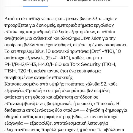
Αυτό το σετ αποξενώσεως κομμένων βιδών 33 τεμαχίων
προορίζεται για διανομείς, εμπορικά σήματα εργαλείων
επισκευής και χονδρική πώληση εξαρτημάτων, οι οποίοι
αναζητούν μια ανθεκτική και ολοκληρωμένη λύση για την
αφαίρεση βιδών που έχουν φθαρεί, σπάσει ή έχουν σκουριάσει.
Το κιτ περιλαμβάνει 10 κανονικά τρυπάνια (Dr#1–#10), 10
αντίστοιχα εξαγωγείς (Ex#1–#10), καθώς και μπιτ
PH1/PH2/PH3, H4.0/H6.0 και Torx Security (T10H,
T15H, T20H), καλύπτοντας έτσι ένα ευρύ φάσμα
συνηθισμένων αναγκών επισκευής.
Κατασκευασμένο από υψηλής ποιότητας χάλυβα S2, κάθε
εξαγωγέας προσφέρει υψηλή σκληρότητα, βελτιωμένη
αντίσταση στη φθορά και αξιόπιστη απόδοση σε
επαναλαμβανόμενες βιομηχανικές ή οικιακές επισκευές. Η
διαδικασία αποξενώσεως δύο σταδίων — δηλαδή η δημιουργία
οδηγού τρύπας και η αφαίρεση της βίδας με τον αντίστοιχο
εξαγωγέα — εξασφαλίζει αποτελεσματική λειτουργία
ελαχιστοποιώντας παράλληλα τυχόν ζημιά στα περιβάλλοντα