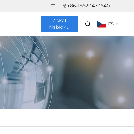
+86-18620470640
Získat
CS
Nabídku