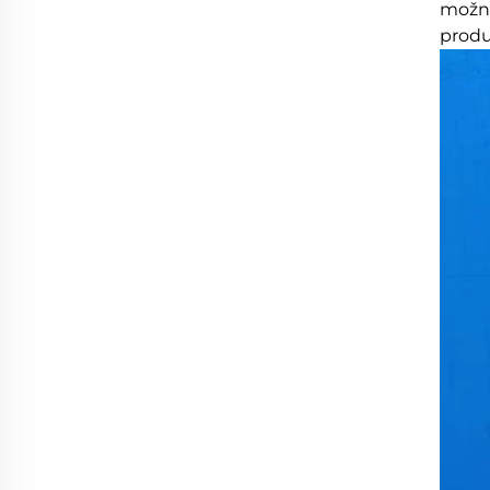
možno
produ