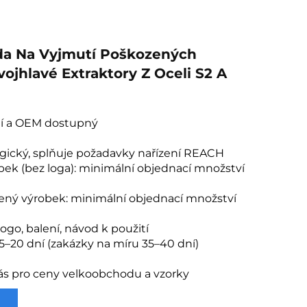
da Na Vyjmutí Poškozených
vojhlavé Extraktory Z Oceli S2 A
í a OEM dostupný
ogický, splňuje požadavky nařízení REACH
bek (bez loga): minimální objednací množství
ený výrobek: minimální objednací množství
ogo, balení, návod k použití
5–20 dní (zakázky na míru 35–40 dní)
ás pro ceny velkoobchodu a vzorky