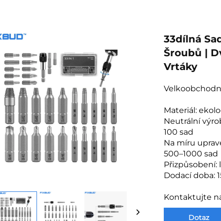
33dílná Sa
Šroubů | D
Vrtáky
Velkoobchodn
Materiál: ekol
Neutrální výro
100 sad
Na míru uprav
500–1000 sad
Přizpůsobení: l
Dodací doba: 1
Kontaktujte n
Dotaz