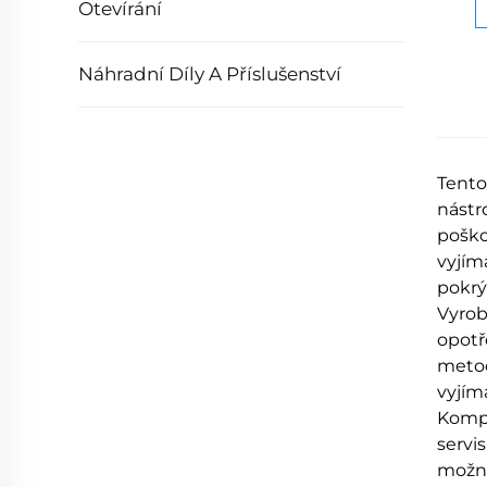
Otevírání
Náhradní Díly A Příslušenství
Tento
nástr
poško
vyjím
pokrý
Vyrob
opotř
metod
vyjím
Kompa
servi
možná