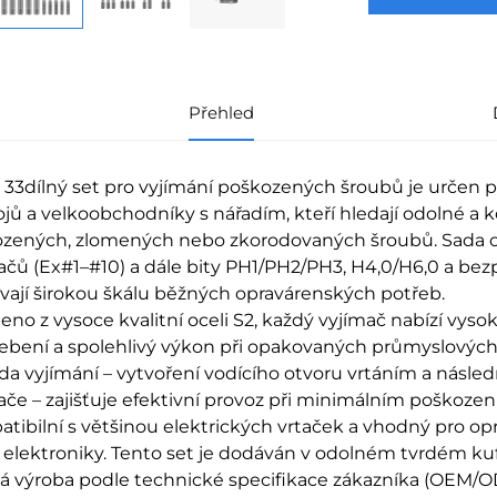
Přehled
 33dílný set pro vyjímání poškozených šroubů je určen p
ojů a velkoobchodníky s nářadím, kteří hledají odolné a 
zených, zlomených nebo zkorodovaných šroubů. Sada obs
ačů (Ex#1–#10) a dále bity PH1/PH2/PH3, H4,0/H6,0 a bezp
vají širokou škálu běžných opravárenských potřeb.
eno z vysoce kvalitní oceli S2, každý vyjímač nabízí vyso
ebení a spolehlivý výkon při opakovaných průmyslový
a vyjímání – vytvoření vodícího otvoru vrtáním a násle
ače – zajišťuje efektivní provoz při minimálním poškozen
tibilní s většinou elektrických vrtaček a vhodný pro op
s elektroniky. Tento set je dodáván v odolném tvrdém ku
 výroba podle technické specifikace zákazníka (OEM/ODM