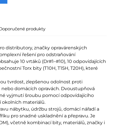
Doporučené produkty
ro distributory, značky opravárenských
komplexní řešení pro odstraňování
ahuje 10 vrtáků (Dr#1–#10), 10 odpovídajících
ečnostní Torx bity (T10H, T15H, T20H), které
kou tvrdost, zlepšenou odolnost proti
ch nebo domácích opravách. Dvoustupňová
dné vyjmutí šroubu pomocí odpovídajícího
í okolních materiálů.
ravu nábytku, údržbu strojů, domácí nářadí a
fříku pro snadné uskladnění a přepravu. Je
), včetně kombinací bity, materiálů, značky i