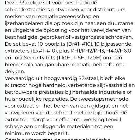
Deze 33-delige set voor beschadigde
schroefextractie is ontworpen voor distributeurs,
merken van reparatiegereedschap en
ijzerhandelaren die op zoek zijn naar een duurzame
en uitgebreide oplossing voor het verwijderen van
beschadigde, gebroken of vastgeroeste schroeven.
De set bevat 10 boorbits (Dr#1–#10), 10 bijpassende
extractors (Ex#1–#10), plus PH1/PH2/PH3, H4.0/H6.0
en Torx Security bits (T10H, T15H, T20H) om een
breed scala aan gangbare reparatiebehoeften te
dekken.
Vervaardigd uit hoogwaardig S2-staal, biedt elke
extractor hoge hardheid, verbeterde slijtvastheid en
betrouwbare prestaties bij herhaalde industriële of
huishoudelijke reparaties. De tweestapsmethode
voor extractie—het boren van een gidsgat en het
verwijderen van de schroef met de bijbehorende
extractor—zorgt voor efficiënte werking terwijl
schade aan omliggende materialen tot een
minimum wordt beperkt.