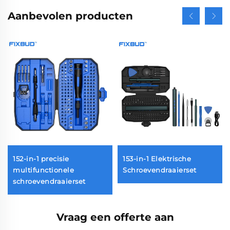
Aanbevolen producten
152-in-1 precisie
153-in-1 Elektrische
et
multifunctionele
Schroevendraaierset
schroevendraaierset
Vraag een offerte aan