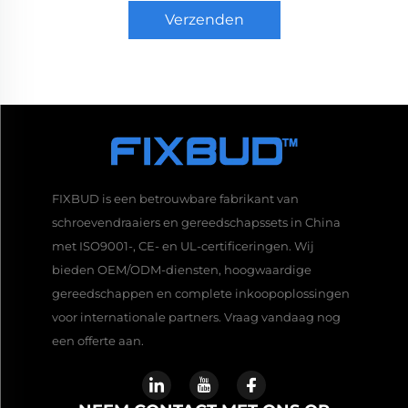
Verzenden
FIXBUD is een betrouwbare fabrikant van
schroevendraaiers en gereedschapssets in China
met ISO9001-, CE- en UL-certificeringen. Wij
bieden OEM/ODM-diensten, hoogwaardige
gereedschappen en complete inkoopoplossingen
voor internationale partners. Vraag vandaag nog
een offerte aan.