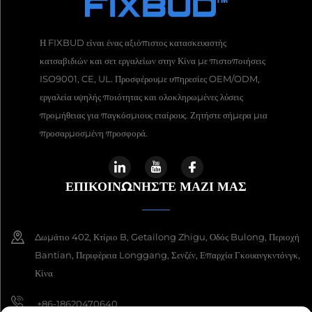
Η FIXBUD είναι ένας αξιόπιστος κατασκευαστής
κατσαβιδιών και σετ εργαλείων στην Κίνα με πιστοποιήσεις
ISO9001, CE, UL. Προσφέρουμε υπηρεσίες OEM/ODM,
εργαλεία υψηλής ποιότητας και ολοκληρωμένες λύσεις
προμήθειας για παγκόσμιους εταίρους. Ζητήστε σήμερα μια
προσαρμοσμένη προσφορά.
ΕΠΙΚΟΙΝΩΝΉΣΤΕ ΜΑΖΊ ΜΑΣ
Δωμάτιο 402, Κτίριο B, Getailong Zhigu, Οδός Bulong, Περιοχή
Bantian, Περιφέρεια Longgang, Σενζέν, Επαρχία Γκουανγκντόνγκ,
Κίνα
+86-18620470640