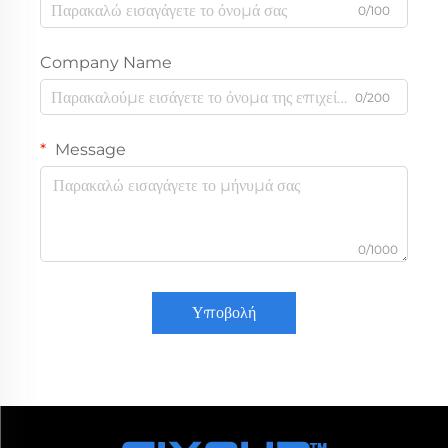
0/100
Company Name
0/200
Message
0/1000
Υποβολή