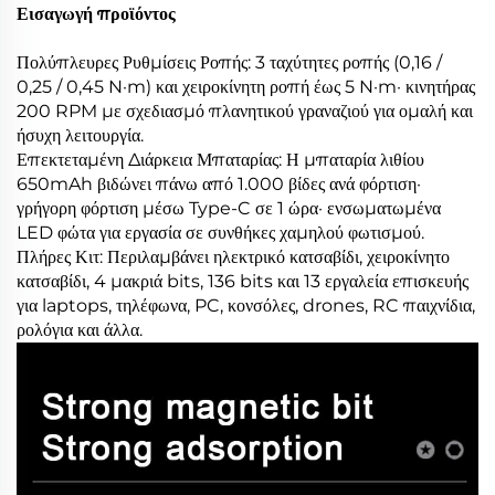
Εισαγωγή προϊόντος
Πολύπλευρες Ρυθμίσεις Ροπής: 3 ταχύτητες ροπής (0,16 /
0,25 / 0,45 N·m) και χειροκίνητη ροπή έως 5 N·m· κινητήρας
200 RPM με σχεδιασμό πλανητικού γραναζιού για ομαλή και
ήσυχη λειτουργία.
Επεκτεταμένη Διάρκεια Μπαταρίας: Η μπαταρία λιθίου
650mAh βιδώνει πάνω από 1.000 βίδες ανά φόρτιση·
γρήγορη φόρτιση μέσω Type-C σε 1 ώρα· ενσωματωμένα
LED φώτα για εργασία σε συνθήκες χαμηλού φωτισμού.
Πλήρες Κιτ: Περιλαμβάνει ηλεκτρικό κατσαβίδι, χειροκίνητο
κατσαβίδι, 4 μακριά bits, 136 bits και 13 εργαλεία επισκευής
για laptops, τηλέφωνα, PC, κονσόλες, drones, RC παιχνίδια,
ρολόγια και άλλα.