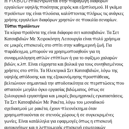
Η FIXBUD επικεντρώνεται στην παραγωγή διαφόρων
εργαλείων υψηλής ποιότητας χειρός και εξοπλισμού. Η γκάμα
προϊόντων της είναι πλούσια, καλύπτοντας πλήρως τις ανάγκες
χρήσης εργαλείων διαφόρων χρηστών σε ποικιλία σεναρίων.
Τύποι προϊόντων
Τα κύρια προϊόντα της είναι διάφορα σετ κατσαβιδιών. Τα Σετ
Κατσαβιδιών Με Χειροκίνητη Λειτουργία είναι πολύ χρήσιμα
σε μικρές επισκευές στο σπίτι στην καθημερινή ζωή. Για
παράδειγμα, μπορούν να χρησιμοποιηθούν για τη
συναρμολόγηση απλών επίπλων ή για το σφίξιμο χαλαρών
βιδών, κ.λπ. Είναι εύχρηστα και βολικά για τους συνηθισμένους
χρήστες στο σπίτι. Τα Ηλεκτρικά Σετ Κατσαβιδιών, λόγω της
υψηλής απόδοσης και της εξοικονόμησης προσπάθειας,
βελτιώνουν σημαντικά την αποδοτικότητα σε περιπτώσεις που
απαιτούν μεγάλο όγκο εργασίας βιδώματος, όπως σε
ξυλουργικά εργαστήρια και μικρές βιομηχανικές εγκαταστάσεις.
Τα Σετ Κατσαβιδιών Με Ρακέτα, λόγω του μοναδικού
σχεδιασμού με ρακέτα, έχουν πλεονέκτημα όταν
χρησιμοποιούνται σε στενούς χώρους ή σε συγκεκριμένες
γωνίες. Είναι κατάλληλα για εφαρμογές όπως η επισκευή
αυτοκινήτων και η λεπτομερής επισκευή εσωτερικών