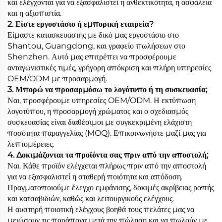
και ελέγχονται για να εξασφαλιστεί η ανθεκτικότητα, η ασφάλεια
και η αξιοπιστία.
2. Είστε εργοστάσιο ή εμπορική εταιρεία?
Είμαστε κατασκευαστής με δικό μας εργοστάσιο στο
Shantou, Guangdong, και γραφείο πωλήσεων στο
Shenzhen. Αυτό μας επιτρέπει να προσφέρουμε
ανταγωνιστικές τιμές, γρήγορη απόκριση και πλήρη υπηρεσίες
OEM/ODM με προσαρμογή.
3. Μπορώ να προσαρμόσω το λογότυπο ή τη συσκευασία;
Ναι, προσφέρουμε υπηρεσίες OEM/ODM. Η εκτύπωση
λογοτύπου, η προσαρμογή χρώματος και ο σχεδιασμός
συσκευασίας είναι διαθέσιμοι με συγκεκριμένη ελάχιστη
ποσότητα παραγγελίας (MOQ). Επικοινωνήστε μαζί μας για
λεπτομέρειες.
4. Δοκιμάζονται τα προϊόντα σας πριν από την αποστολή;
Ναι. Κάθε προϊόν ελέγχεται πλήρως πριν από την αποστολή
για να εξασφαλιστεί η σταθερή ποιότητα και απόδοση.
Πραγματοποιούμε έλεγχο εμφάνισης, δοκιμές ακρίβειας ροπής
και κατσαβιδιών, καθώς και λειτουργικούς ελέγχους.
Η αυστηρή ποιοτική ελέγχους βοηθά τους πελάτες μας να
μειώσουν τις παράπονα μετά την πώληση και να πωλούν με