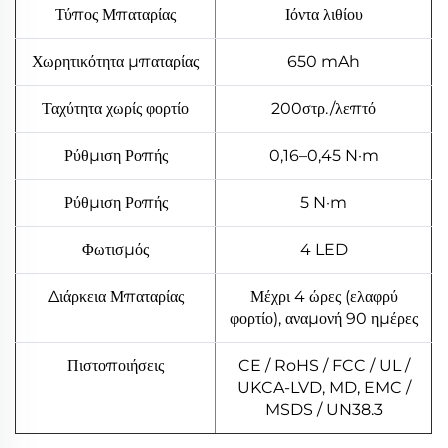
Τύπος Μπαταρίας
Ιόντα λιθίου
Χωρητικότητα μπαταρίας
650 mAh
Ταχύτητα χωρίς φορτίο
200στρ./λεπτό
Ρύθμιση Ροπής
0,16–0,45 N·m
Ρύθμιση Ροπής
5 N·m
Φωτισμός
4 LED
Διάρκεια Μπαταρίας
Μέχρι 4 ώρες (ελαφρύ
φορτίο), αναμονή 90 ημέρες
Πιστοποιήσεις
CE / RoHS / FCC / UL /
UKCA-LVD, MD, EMC /
MSDS / UN38.3