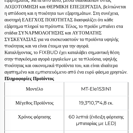
εξαρτήματος. Μετά από αυτό, μέσω διαδικασιών όπως
ΛΟΞΟΤΟΜΗΣΗ και ΘΕΡΜΙΚΗ ΕΠΕΞΕΡΓΑΣΙΑ, βελτιώνεται
η απόδοση και η ποιότητα των εξαρτημάτων. Στη συνέχεια,
αυστηρή ΕΛΕΓΧΟΣ ΠΟΙΟΤΗΤΑΣ διασφαλίζει ότι κάθε
εξάρτημα πληροί τα πρότυπα. Τέλος, το προϊόν μπαίνει στα
στάδια ΣΥΝΑΡΜΟΛΟΓΗΣΗΣ και ΑΥΤΟΜΑΤΗΣ
ΣΥΣΚΕΥΑΣΙΑΣ για να συσκευαστούν τα προϊόντα υψηλής
ποιότητας και να είναι έτοιμα για την αγορά.
Καταλήγοντας, το FIXBUD έχει καταλάβει σημαντική θέση
στην παγκόσμια αγορά εργαλείων με τα πλούσια, υψηλής
ποιότητας και οικονομικά προϊόντα του, και είναι ιδιαίτερα
αγαπημένο και εμπιστευόμενο από ένα ευρύ φάσμα χρηστών.
Πληροφορίες Προϊόντος
Μοντέλο
MT-Ele153IN1
Μέγεθος Προϊόντος
19,3*10,7*4,8 εκ.
Χρόνος φόρτισης
60 λεπτά (ένδειξη φόρτισης
μπαταρίας με LED)