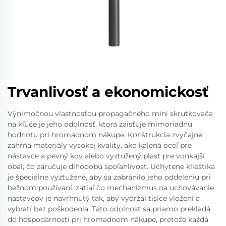
Trvanlivosť a ekonomickosť
Výnimočnou vlastnosťou propagačného mini skrutkovača
na kľúče je jeho odolnosť, ktorá zaisťuje mimoriadnu
hodnotu pri hromadnom nákupe. Konštrukcia zvyčajne
zahŕňa materiály vysokej kvality, ako kalená oceľ pre
nástavce a pevný kov alebo vyztužený plast pre vonkajší
obal, čo zaručuje dlhodobú spoľahlivosť. Uchytene klieštika
je špeciálne vyztužené, aby sa zabránilo jeho oddeleniu pri
bežnom používaní, zatiaľ čo mechanizmus na uchovávanie
nástavcov je navrhnutý tak, aby vydržal tisíce vložení a
vybratí bez poškodenia. Táto odolnosť sa priamo prekladá
do hospodarnosti pri hromadnom nákupe, pretože každá