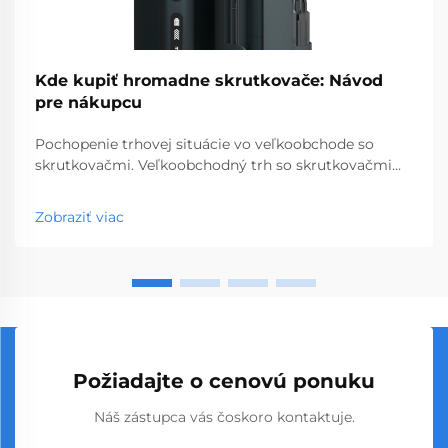
Kde kupiť hromadne skrutkovače: Návod
pre nákupcu
Pochopenie trhovej situácie vo veľkoobchode so
skrutkovačmi. Veľkoobchodný trh so skrutkovačmi
predstavuje kľúčový segment profesionálnych
nástrojov, ktorý obsluhuje podniky od obchodov so
Zobraziť viac
stavebninami až po stavebné spoločnosti. S
globálnou výrobou...
Požiadajte o cenovú ponuku
Náš zástupca vás čoskoro kontaktuje.