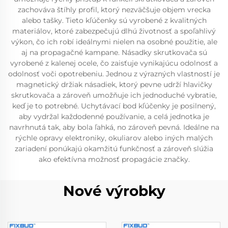
zachováva štíhly profil, ktorý nezväčšuje objem vrecka
alebo tašky. Tieto kľúčenky sú vyrobené z kvalitných
materiálov, ktoré zabezpečujú dlhú životnosť a spoľahlivý
výkon, čo ich robí ideálnymi nielen na osobné použitie, ale
aj na propagačné kampane. Násadky skrutkovača sú
vyrobené z kalenej ocele, čo zaisťuje vynikajúcu odolnosť a
odolnosť voči opotrebeniu. Jednou z výrazných vlastností je
magnetický držiak násadiek, ktorý pevne udrží hlavičky
skrutkovača a zároveň umožňuje ich jednoduché vybratie,
keď je to potrebné. Uchytávací bod kľúčenky je posilnený,
aby vydržal každodenné používanie, a celá jednotka je
navrhnutá tak, aby bola ľahká, no zároveň pevná. Ideálne na
rýchle opravy elektroniky, okuliarov alebo iných malých
zariadení ponúkajú okamžitú funkčnosť a zároveň slúžia
ako efektívna možnosť propagácie značky.
Nové výrobky