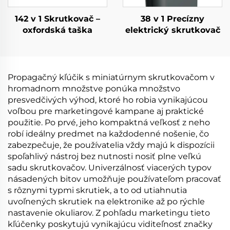
142 v 1 Skrutkovač –
38 v 1 Precízny
oxfordská taška
elektrický skrutkovač
Propagačný kľúčik s miniatúrnym skrutkovačom v
hromadnom množstve ponúka množstvo
presvedčivých výhod, ktoré ho robia vynikajúcou
voľbou pre marketingové kampane aj praktické
použitie. Po prvé, jeho kompaktná veľkosť z neho
robí ideálny predmet na každodenné nošenie, čo
zabezpečuje, že používatelia vždy majú k dispozícii
spoľahlivý nástroj bez nutnosti nosiť plne veľkú
sadu skrutkovačov. Univerzálnosť viacerých typov
násadených bitov umožňuje používateľom pracovať
s rôznymi typmi skrutiek, a to od utiahnutia
uvoľnených skrutiek na elektronike až po rýchle
nastavenie okuliarov. Z pohľadu marketingu tieto
kľúčenky poskytujú vynikajúcu viditeľnosť značky