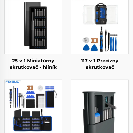
25 v 1 Miniatúrny
117 v 1 Precízny
skrutkovač - hliník
skrutkovač