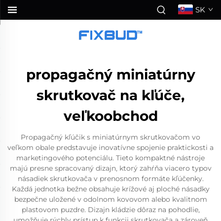
SK
propagačný miniatúrny
skrutkovač na kľúče,
veľkoobchod
Propagačný kľúčik s miniatúrnym skrutkovačom vo
veľkom obale predstavuje inovatívne spojenie praktickosti a
marketingového potenciálu. Tieto kompaktné nástroje
majú presne spracovaný dizajn, ktorý zahŕňa viacero typov
násadiek skrutkovača v prenosnom formáte kľúčenky.
Každá jednotka bežne obsahuje krížové aj ploché násadky
bezpečne uložené v odolnom kovovom alebo kvalitnom
plastovom puzdre. Dizajn kládzie dôraz na pohodlie,
umožňuje rýchly prístup k funkcii skrutkovača a zároveň