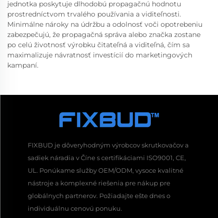
jednotka poskytuje dlhodobú propagačnú hodnotu
prostredníctvom trvalého používania a viditeľnosti.
Minimálne nároky na údržbu a odolnosť voči opotrebeniu
zabezpečujú, že propagačná správa alebo značka zostane
po celú životnosť výrobku čitateľná a viditeľná, čím sa
maximalizuje návratnosť investícií do marketingových
kampaní.
FIXBUD je dôveryhodným výrobcov skrutkovačov a
sadiek náradia v Číne s certifikáciami ISO9001, CE,
UL. Ponúkame služby OEM/ODM, vysoce kvalitné
nástroje a komplexné riešenia pre nákup pre
globálnych partnerov. Požiadajte ešte dnes o
individuálnu cenovú ponuku.