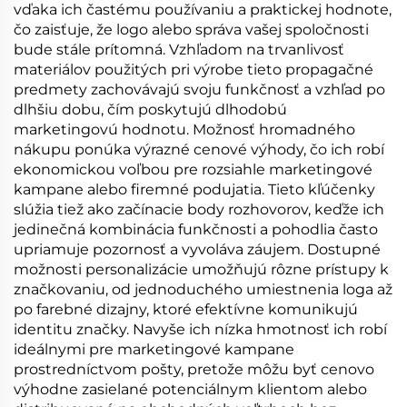
vďaka ich častému používaniu a praktickej hodnote,
čo zaisťuje, že logo alebo správa vašej spoločnosti
bude stále prítomná. Vzhľadom na trvanlivosť
materiálov použitých pri výrobe tieto propagačné
predmety zachovávajú svoju funkčnosť a vzhľad po
dlhšiu dobu, čím poskytujú dlhodobú
marketingovú hodnotu. Možnosť hromadného
nákupu ponúka výrazné cenové výhody, čo ich robí
ekonomickou voľbou pre rozsiahle marketingové
kampane alebo firemné podujatia. Tieto kľúčenky
slúžia tiež ako začínacie body rozhovorov, keďže ich
jedinečná kombinácia funkčnosti a pohodlia často
upriamuje pozornosť a vyvoláva záujem. Dostupné
možnosti personalizácie umožňujú rôzne prístupy k
značkovaniu, od jednoduchého umiestnenia loga až
po farebné dizajny, ktoré efektívne komunikujú
identitu značky. Navyše ich nízka hmotnosť ich robí
ideálnymi pre marketingové kampane
prostredníctvom pošty, pretože môžu byť cenovo
výhodne zasielané potenciálnym klientom alebo