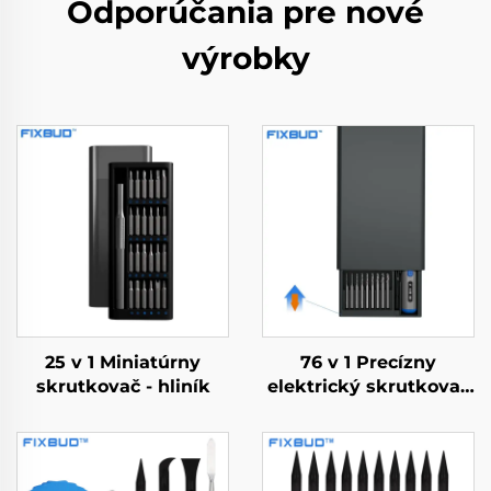
Odporúčania pre nové
výrobky
25 v 1 Miniatúrny
76 v 1 Precízny
skrutkovač - hliník
elektrický skrutkovač
s krútiacim
momentom