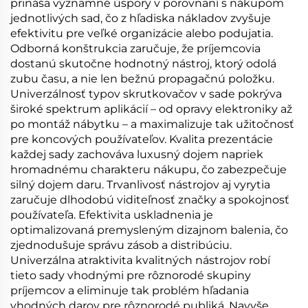
prináša významné úspory v porovnaní s nákupom
jednotlivých sad, čo z hľadiska nákladov zvyšuje
efektivitu pre veľké organizácie alebo podujatia.
Odborná konštrukcia zaručuje, že príjemcovia
dostanú skutočne hodnotný nástroj, ktorý odolá
zubu času, a nie len bežnú propagačnú položku.
Univerzálnosť typov skrutkovačov v sade pokrýva
široké spektrum aplikácií – od opravy elektroniky až
po montáž nábytku – a maximalizuje tak užitočnosť
pre koncových používateľov. Kvalita prezentácie
každej sady zachováva luxusný dojem napriek
hromadnému charakteru nákupu, čo zabezpečuje
silný dojem daru. Trvanlivosť nástrojov aj vyrytia
zaručuje dlhodobú viditeľnosť značky a spokojnosť
používateľa. Efektivita uskladnenia je
optimalizovaná premysleným dizajnom balenia, čo
zjednodušuje správu zásob a distribúciu.
Univerzálna atraktivita kvalitných nástrojov robí
tieto sady vhodnými pre rôznorodé skupiny
príjemcov a eliminuje tak problém hľadania
vhodných darov pre rôznorodé publiká. Navyše