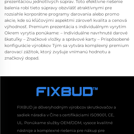
prezentáciou jednotlivých súprav. Toto efektívne riešenie
balenia robí tieto súpravy obzvlášť atraktívnymi pre
rozsiahle korporátne programy darovania alebo promo
akcie, kde sú kľúčovými aspektmi zároveň kvalita a cenová
výhodnosť. Premium prezentácia s individuálnym vyrytím
Okrem vyrytia ponúkame: – Individuálne navrhnuté darové
škatuľky – Značkové vložky a správové karty – Prispôsobené
konfigurácie výrobkov Tým sa vytvára komplexný premium
darovací zážitok, ktorý zvyšuje vnímanú hodnotu a
značkový dopad.
FIXBUD je dôveryhodným výrobcov skrutkovačov a
sadiek náradia v Číne s certifikáciami ISO9001, CE,
UL. Ponúkame služby OEM/ODM, vysoce kvalitné
nástroje a komplexné riešenia pre nákup pre