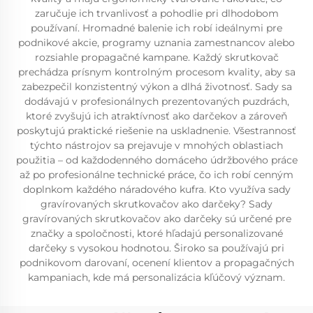
zaručuje ich trvanlivosť a pohodlie pri dlhodobom
používaní. Hromadné balenie ich robí ideálnymi pre
podnikové akcie, programy uznania zamestnancov alebo
rozsiahle propagačné kampane. Každý skrutkovač
prechádza prísnym kontrolným procesom kvality, aby sa
zabezpečil konzistentný výkon a dlhá životnosť. Sady sa
dodávajú v profesionálnych prezentovaných puzdrách,
ktoré zvyšujú ich atraktívnosť ako darčekov a zároveň
poskytujú praktické riešenie na uskladnenie. Všestrannosť
týchto nástrojov sa prejavuje v mnohých oblastiach
použitia – od každodenného domáceho údržbového práce
až po profesionálne technické práce, čo ich robí cenným
doplnkom každého náradového kufra. Kto využíva sady
gravírovaných skrutkovačov ako darčeky? Sady
gravírovaných skrutkovačov ako darčeky sú určené pre
značky a spoločnosti, ktoré hľadajú personalizované
darčeky s vysokou hodnotou. Široko sa používajú pri
podnikovom darovaní, ocenení klientov a propagačných
kampaniach, kde má personalizácia kľúčový význam.