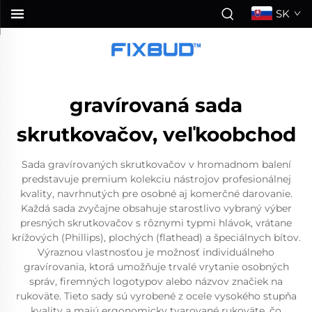
SK
gravírovaná sada
skrutkovačov, veľkoobchod
Sada gravírovaných skrutkovačov v hromadnom balení
predstavuje premium kolekciu nástrojov profesionálnej
kvality, navrhnutých pre osobné aj komerčné darovanie.
Každá sada zvyčajne obsahuje starostlivo vybraný výber
presných skrutkovačov s rôznymi typmi hlávok, vrátane
krížových (Phillips), plochých (flathead) a špeciálnych bítov.
Výraznou vlastnosťou je možnosť individuálneho
gravírovania, ktorá umožňuje trvalé vrytanie osobných
správ, firemných logotypov alebo názvov značiek na
rukoväte. Tieto sady sú vyrobené z ocele vysokého stupňa
kvality a majú ergonomicky tvarované rukoväte, čo