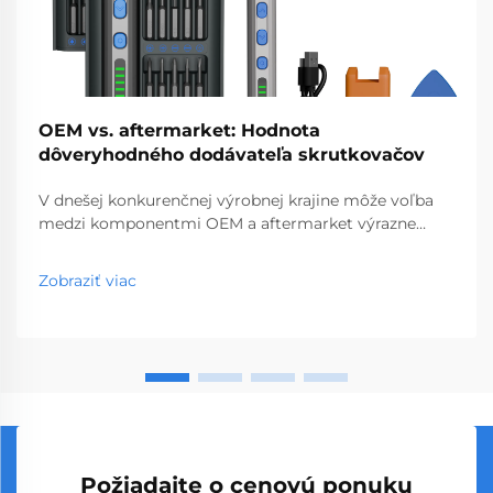
OEM vs. aftermarket: Hodnota
dôveryhodného dodávateľa skrutkovačov
V dnešej konkurenčnej výrobnej krajine môže voľba
medzi komponentmi OEM a aftermarket výrazne
ovplyvniť prevádzkovú efektivitu a dlhodobú
ziskovosť. Keď ide o presné nástroje, ako sú
Zobraziť viac
skrutkovače, výber správneho dodávateľa...
Požiadajte o cenovú ponuku