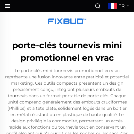
FR
porte-clés tournevis mini
promotionnel en vrac
Le porte-clés mini tournevis promotionnel en vrac
représente une fusion innovante entre praticité et potentiel
marketing. Ces outils compacts présentent un design
précisément conçu, intégrant plusieurs embouts de
tournevis dans un format portable de porte-clés. Chaque
unité comprend généralement des embouts cruciformes
(Phillips) et à tête plate, solidement logés dans un boîtier
en métal résistant ou en plastique de haute qualité. Le
design privilégie la commodité, permettant un accès
rapide aux fonctions du tournevis tout en conservant un
profil élégant qui n’alourdit pas les poches ou les sacs. Ces