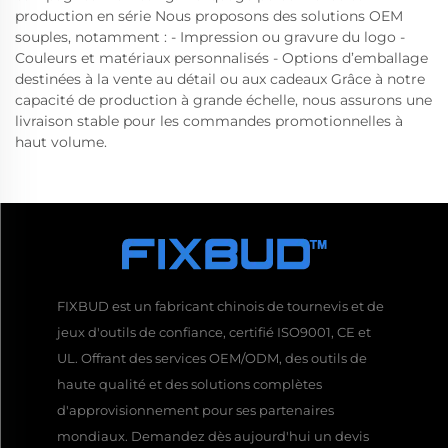
production en série Nous proposons des solutions OEM
souples, notamment : - Impression ou gravure du logo -
Couleurs et matériaux personnalisés - Options d’emballage
destinées à la vente au détail ou aux cadeaux Grâce à notre
capacité de production à grande échelle, nous assurons une
livraison stable pour les commandes promotionnelles à
haut volume.
FIXBUD est un fabricant chinois de tournevis et de
jeux d'outils de confiance, certifié ISO9001, CE et
UL. Offrant des services OEM/ODM, des outils de
haute qualité et des solutions complètes
d'approvisionnement pour ses partenaires
mondiaux. Demandez dès aujourd'hui un devis