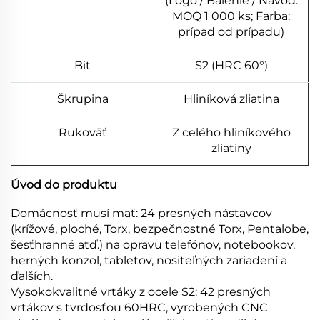
(Logo / Balenie / Návod:
MOQ 1 000 ks; Farba:
prípad od prípadu)
Bit
S2 (HRC 60°)
Škrupina
Hliníková zliatina
Rukoväť
Z celého hliníkového
zliatiny
Úvod do produktu
Domácnosť musí mať: 24 presných nástavcov
(krížové, ploché, Torx, bezpečnostné Torx, Pentalobe,
šesťhranné atď.) na opravu telefónov, notebookov,
herných konzol, tabletov, nositeľných zariadení a
ďalších.
Vysokokvalitné vrtáky z ocele S2: 42 presných
vrtákov s tvrdosťou 60HRC, vyrobených CNC