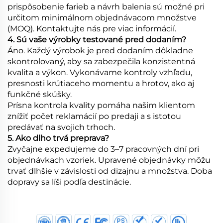
prispôsobenie farieb a návrh balenia sú možné pri
určitom minimálnom objednávacom množstve
(MOQ). Kontaktujte nás pre viac informácií.
4. Sú vaše výrobky testované pred dodaním?
Áno. Každý výrobok je pred dodaním dôkladne
skontrolovaný, aby sa zabezpečila konzistentná
kvalita a výkon. Vykonávame kontroly vzhľadu,
presnosti krútiaceho momentu a hrotov, ako aj
funkčné skúšky.
Prísna kontrola kvality pomáha našim klientom
znížiť počet reklamácií po predaji a s istotou
predávať na svojich trhoch.
5. Ako dlho trvá preprava?
Zvyčajne expedujeme do 3–7 pracovných dní pri
objednávkach vzoriek. Upravené objednávky môžu
trvať dlhšie v závislosti od dizajnu a množstva. Doba
dopravy sa líši podľa destinácie.