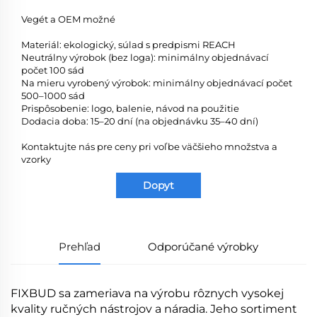
Vegét a OEM možné
Materiál: ekologický, súlad s predpismi REACH
Neutrálny výrobok (bez loga): minimálny objednávací
počet 100 sád
Na mieru vyrobený výrobok: minimálny objednávací počet
500–1000 sád
Prispôsobenie: logo, balenie, návod na použitie
Dodacia doba: 15–20 dní (na objednávku 35–40 dní)
Kontaktujte nás pre ceny pri voľbe väčšieho množstva a
vzorky
Dopyt
Prehľad
Odporúčané výrobky
FIXBUD sa zameriava na výrobu rôznych vysokej
kvality ručných nástrojov a náradia. Jeho sortiment