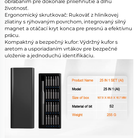
obrábaním pre dokonalé priliehnutie a dlhú
životnosť.
Ergonomický skrutkovač: Rukoväť z hliníkovej
zliatiny s rýhovaným povrchom, integrovaný silný
magnet a otáčací kryt konca pre presnú a efektívnu
prácu.
Kompaktný a bezpečný kufor: Výdržný kufor s
aretom a usporiadaním vrtákov pre bezpečné
uloženie a jednoduchú identifikáciu.