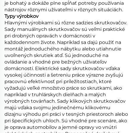
je bohatý a dokáže plne spĺňať potreby používania
nástrojov rôznymi užívateľmi v rôznych situáciách.
Typy výrobkov
Hlavnými výrobkami sú rôzne sadzies skrutkovačov.
Sady manuálnych skrutkovačov sú veľmi praktické
pri drobných opravách v domácnosti v
každodennom živote. Napríklad sa dajú použiť na
montáž jednoduchého nábytku alebo utiahnutie
uvoľnených skrutiek atď. Sú jednoduché na
ovládanie a vhodné pre bežných užívateľov
domácností. Elektrické sady skrutkovačov vďaka
vysokej účinnosti a šetreniu práce výrazne zvyšujú
pracovnú efektívnosť pri príležitostiach, ktoré
vyžadujú veľké množstvo práce so skrutkami, ako
napríklad v truhlárskych dielňach a malých
výrobných továrňach. Sady klikových skrutkovačov
majú vďaka svojmu jedinečnému klikovému
dizajnu výhodu pri práci v tesných priestoroch alebo
pri špecifických uhloch. Sú vhodné pre scenáre, ako
je oprava automobilov a jemné opravy vo vnútri