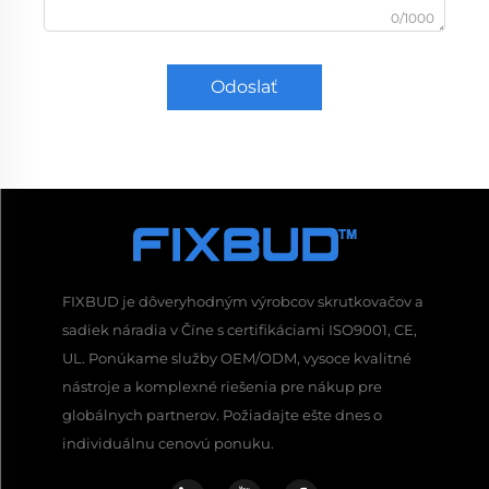
0/1000
Odoslať
FIXBUD je dôveryhodným výrobcov skrutkovačov a
sadiek náradia v Číne s certifikáciami ISO9001, CE,
UL. Ponúkame služby OEM/ODM, vysoce kvalitné
nástroje a komplexné riešenia pre nákup pre
globálnych partnerov. Požiadajte ešte dnes o
individuálnu cenovú ponuku.