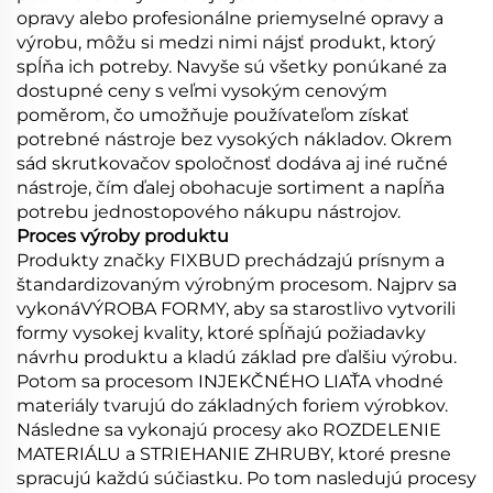
opravy alebo profesionálne priemyselné opravy a
výrobu, môžu si medzi nimi nájsť produkt, ktorý
spĺňa ich potreby. Navyše sú všetky ponúkané za
dostupné ceny s veľmi vysokým cenovým
poměrom, čo umožňuje používateľom získať
potrebné nástroje bez vysokých nákladov. Okrem
sád skrutkovačov spoločnosť dodáva aj iné ručné
nástroje, čím ďalej obohacuje sortiment a napĺňa
potrebu jednostopového nákupu nástrojov.
Proces výroby produktu
Produkty značky FIXBUD prechádzajú prísnym a
štandardizovaným výrobným procesom. Najprv sa
vykonáVÝROBA FORMY, aby sa starostlivo vytvorili
formy vysokej kvality, ktoré spĺňajú požiadavky
návrhu produktu a kladú základ pre ďalšiu výrobu.
Potom sa procesom INJEKČNÉHO LIAŤA vhodné
materiály tvarujú do základných foriem výrobkov.
Následne sa vykonajú procesy ako ROZDELENIE
MATERIÁLU a STRIEHANIE ZHRUBY, ktoré presne
spracujú každú súčiastku. Po tom nasledujú procesy