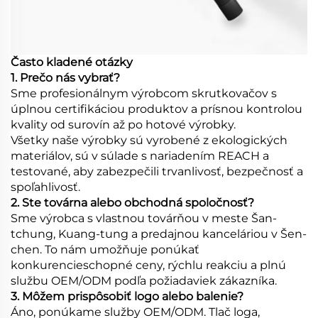
Často kladené otázky
1. Prečo nás vybrať?
Sme profesionálnym výrobcom skrutkovačov s
úplnou certifikáciou produktov a prísnou kontrolou
kvality od surovín až po hotové výrobky.
Všetky naše výrobky sú vyrobené z ekologických
materiálov, sú v súlade s nariadením REACH a
testované, aby zabezpečili trvanlivosť, bezpečnosť a
spoľahlivosť.
2. Ste továrna alebo obchodná spoločnosť?
Sme výrobca s vlastnou továrňou v meste Šan-
tchung, Kuang-tung a predajnou kanceláriou v Šen-
chen. To nám umožňuje ponúkať
konkurencieschopné ceny, rýchlu reakciu a plnú
službu OEM/ODM podľa požiadaviek zákazníka.
3. Môžem prispôsobiť logo alebo balenie?
Áno, ponúkame služby OEM/ODM. Tlač loga,