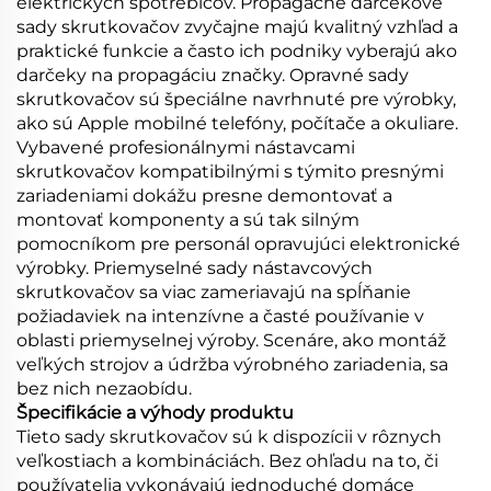
elektrických spotrebičov. Propagačné darčekové
sady skrutkovačov zvyčajne majú kvalitný vzhľad a
praktické funkcie a často ich podniky vyberajú ako
darčeky na propagáciu značky. Opravné sady
skrutkovačov sú špeciálne navrhnuté pre výrobky,
ako sú Apple mobilné telefóny, počítače a okuliare.
Vybavené profesionálnymi nástavcami
skrutkovačov kompatibilnými s týmito presnými
zariadeniami dokážu presne demontovať a
montovať komponenty a sú tak silným
pomocníkom pre personál opravujúci elektronické
výrobky. Priemyselné sady nástavcových
skrutkovačov sa viac zameriavajú na spĺňanie
požiadaviek na intenzívne a časté používanie v
oblasti priemyselnej výroby. Scenáre, ako montáž
veľkých strojov a údržba výrobného zariadenia, sa
bez nich nezaobídu.
Špecifikácie a výhody produktu
Tieto sady skrutkovačov sú k dispozícii v rôznych
veľkostiach a kombináciách. Bez ohľadu na to, či
používatelia vykonávajú jednoduché domáce