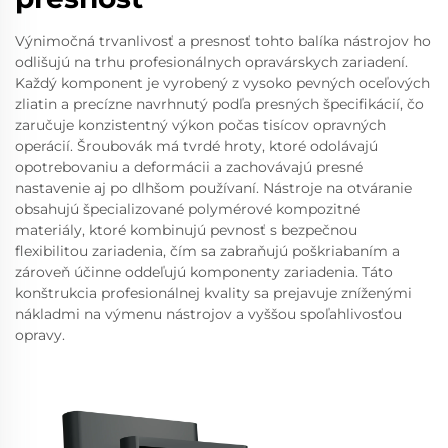
Výnimočná trvanlivosť a presnosť tohto balíka nástrojov ho
odlišujú na trhu profesionálnych opravárskych zariadení.
Každý komponent je vyrobený z vysoko pevných oceľových
zliatin a precízne navrhnutý podľa presných špecifikácií, čo
zaručuje konzistentný výkon počas tisícov opravných
operácií. Šroubovák má tvrdé hroty, ktoré odolávajú
opotrebovaniu a deformácii a zachovávajú presné
nastavenie aj po dlhšom používaní. Nástroje na otváranie
obsahujú špecializované polymérové kompozitné
materiály, ktoré kombinujú pevnosť s bezpečnou
flexibilitou zariadenia, čím sa zabraňujú poškriabaním a
zároveň účinne oddeľujú komponenty zariadenia. Táto
konštrukcia profesionálnej kvality sa prejavuje zníženými
nákladmi na výmenu nástrojov a vyššou spoľahlivosťou
opravy.