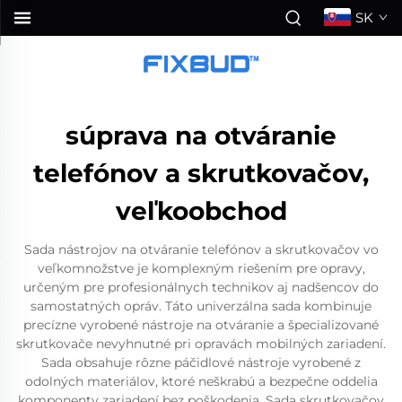
SK
súprava na otváranie
telefónov a skrutkovačov,
veľkoobchod
Sada nástrojov na otváranie telefónov a skrutkovačov vo
veľkomnožstve je komplexným riešením pre opravy,
určeným pre profesionálnych technikov aj nadšencov do
samostatných opráv. Táto univerzálna sada kombinuje
precízne vyrobené nástroje na otváranie a špecializované
skrutkovače nevyhnutné pri opravách mobilných zariadení.
Sada obsahuje rôzne páčidlové nástroje vyrobené z
odolných materiálov, ktoré neškrabú a bezpečne oddelia
komponenty zariadení bez poškodenia. Sada skrutkovačov