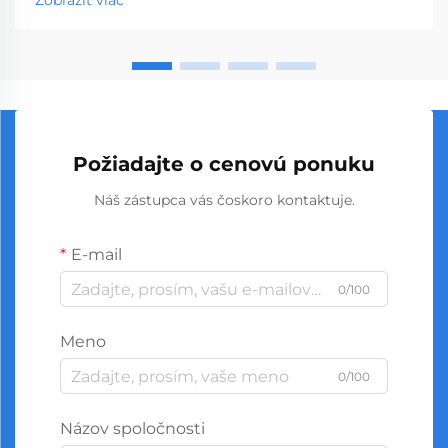
Zobraziť viac
stavebninami až po stavebné spoločnosti. S
globálnou výrobou...
Požiadajte o cenovú ponuku
Náš zástupca vás čoskoro kontaktuje.
E-mail
0/100
Meno
0/100
Názov spoločnosti