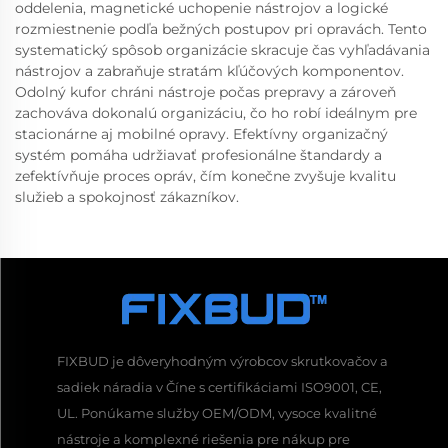
oddelenia, magnetické uchopenie nástrojov a logické
rozmiestnenie podľa bežných postupov pri opravách. Tento
systematický spôsob organizácie skracuje čas vyhľadávania
nástrojov a zabraňuje stratám kľúčových komponentov.
Odolný kufor chráni nástroje počas prepravy a zároveň
zachováva dokonalú organizáciu, čo ho robí ideálnym pre
stacionárne aj mobilné opravy. Efektívny organizačný
systém pomáha udržiavať profesionálne štandardy a
zefektívňuje proces opráv, čím konečne zvyšuje kvalitu
služieb a spokojnosť zákazníkov.
FIXBUD je dôveryhodným výrobcov skrutkovačov a
sadiek náradia v Číne s certifikáciami ISO9001, CE,
UL. Ponúkame služby OEM/ODM, vysoce kvalitné
nástroje a komplexné riešenia pre nákup pre