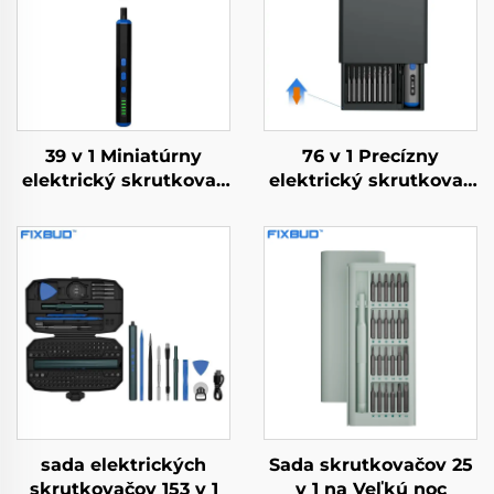
39 v 1 Miniatúrny
76 v 1 Precízny
elektrický skrutkovač
elektrický skrutkovač
s vrtákmi
s krútiacim
momentom
sada elektrických
Sada skrutkovačov 25
skrutkovačov 153 v 1
v 1 na Veľkú noc