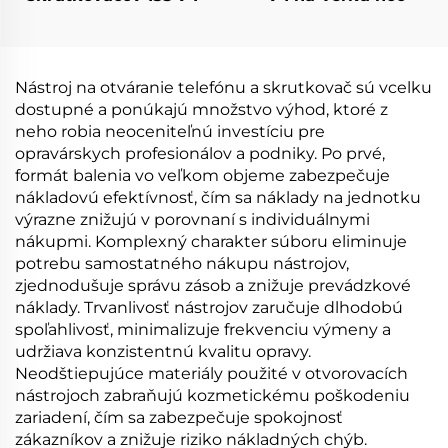
Nástroj na otváranie telefónu a skrutkovač sú vcelku
dostupné a ponúkajú množstvo výhod, ktoré z
neho robia neoceniteľnú investíciu pre
opravárskych profesionálov a podniky. Po prvé,
formát balenia vo veľkom objeme zabezpečuje
nákladovú efektívnosť, čím sa náklady na jednotku
výrazne znižujú v porovnaní s individuálnymi
nákupmi. Komplexný charakter súboru eliminuje
potrebu samostatného nákupu nástrojov,
zjednodušuje správu zásob a znižuje prevádzkové
náklady. Trvanlivosť nástrojov zaručuje dlhodobú
spoľahlivosť, minimalizuje frekvenciu výmeny a
udržiava konzistentnú kvalitu opravy.
Neodštiepujúce materiály použité v otvorovacích
nástrojoch zabraňujú kozmetickému poškodeniu
zariadení, čím sa zabezpečuje spokojnosť
zákazníkov a znižuje riziko nákladných chýb.