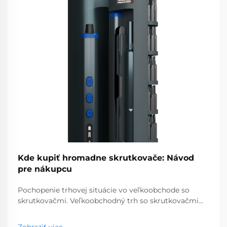
Kde kupiť hromadne skrutkovače: Návod
pre nákupcu
Pochopenie trhovej situácie vo veľkoobchode so
skrutkovačmi. Veľkoobchodný trh so skrutkovačmi
predstavuje kľúčový segment profesionálnych
nástrojov, ktorý obsluhuje podniky od obchodov so