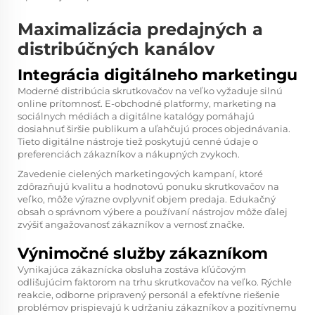
Maximalizácia predajných a
distribúčných kanálov
Integrácia digitálneho marketingu
Moderné distribúcia skrutkovačov na veľko vyžaduje silnú
online prítomnosť. E-obchodné platformy, marketing na
sociálnych médiách a digitálne katalógy pomáhajú
dosiahnuť širšie publikum a uľahčujú proces objednávania.
Tieto digitálne nástroje tiež poskytujú cenné údaje o
preferenciách zákazníkov a nákupných zvykoch.
Zavedenie cielených marketingových kampaní, ktoré
zdôrazňujú kvalitu a hodnotovú ponuku skrutkovačov na
veľko, môže výrazne ovplyvniť objem predaja. Edukačný
obsah o správnom výbere a používaní nástrojov môže ďalej
zvýšiť angažovanosť zákazníkov a vernosť značke.
Výnimočné služby zákazníkom
Vynikajúca zákaznícka obsluha zostáva kľúčovým
odlišujúcim faktorom na trhu skrutkovačov na veľko. Rýchle
reakcie, odborne pripravený personál a efektívne riešenie
problémov prispievajú k udržaniu zákazníkov a pozitívnemu