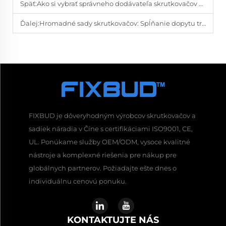
Späť:
Ako si vybrať správneho dodávateľa skrutkovačov na veľko v roku 2024
Ďalej:
Hromadné sady skrutkovačov: Spĺňanie dopytu trhu po ručných náradiach
FIXBUD je dôveryhodným výrobcov skrutkovačov a
sadiek náradia v Číne s certifikáciami ISO9001, CE,
UL. Ponúkame služby OEM/ODM, vysoce kvalitné
nástroje a komplexné riešenia pre nákup pre
globálnych partnerov. Požiadajte ešte dnes o
individuálnu cenovú ponuku.
KONTAKTUJTE NÁS