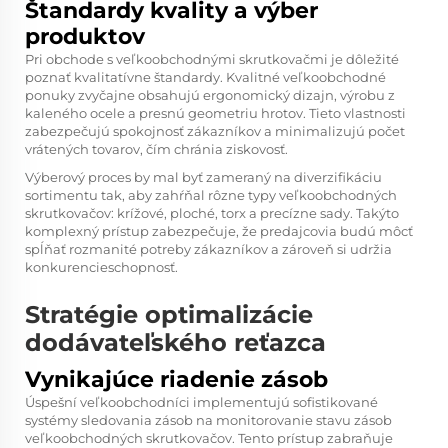
Štandardy kvality a výber
produktov
Pri obchode s veľkoobchodnými skrutkovačmi je dôležité
poznať kvalitatívne štandardy. Kvalitné veľkoobchodné
ponuky zvyčajne obsahujú ergonomický dizajn, výrobu z
kaleného ocele a presnú geometriu hrotov. Tieto vlastnosti
zabezpečujú spokojnosť zákazníkov a minimalizujú počet
vrátených tovarov, čím chránia ziskovosť.
Výberový proces by mal byť zameraný na diverzifikáciu
sortimentu tak, aby zahŕňal rôzne typy veľkoobchodných
skrutkovačov: krížové, ploché, torx a precízne sady. Takýto
komplexný prístup zabezpečuje, že predajcovia budú môcť
spĺňať rozmanité potreby zákazníkov a zároveň si udržia
konkurencieschopnosť.
Stratégie optimalizácie
dodávateľského reťazca
Vynikajúce riadenie zásob
Úspešní veľkoobchodníci implementujú sofistikované
systémy sledovania zásob na monitorovanie stavu zásob
veľkoobchodných skrutkovačov. Tento prístup zabraňuje