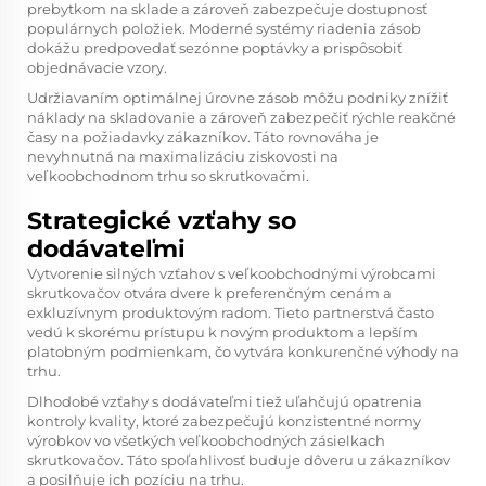
prebytkom na sklade a zároveň zabezpečuje dostupnosť
populárnych položiek. Moderné systémy riadenia zásob
dokážu predpovedať sezónne poptávky a prispôsobiť
objednávacie vzory.
Udržiavaním optimálnej úrovne zásob môžu podniky znížiť
náklady na skladovanie a zároveň zabezpečiť rýchle reakčné
časy na požiadavky zákazníkov. Táto rovnováha je
nevyhnutná na maximalizáciu ziskovosti na
veľkoobchodnom trhu so skrutkovačmi.
Strategické vzťahy so
dodávateľmi
Vytvorenie silných vzťahov s veľkoobchodnými výrobcami
skrutkovačov otvára dvere k preferenčným cenám a
exkluzívnym produktovým radom. Tieto partnerstvá často
vedú k skorému prístupu k novým produktom a lepším
platobným podmienkam, čo vytvára konkurenčné výhody na
trhu.
Dlhodobé vzťahy s dodávateľmi tiež uľahčujú opatrenia
kontroly kvality, ktoré zabezpečujú konzistentné normy
výrobkov vo všetkých veľkoobchodných zásielkach
skrutkovačov. Táto spoľahlivosť buduje dôveru u zákazníkov
a posilňuje ich pozíciu na trhu.