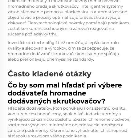
Pokročilé materiály a inovatívne návrhy menia odvetvie
hromadného predaja skrutkovačov. Inteligentné systémy
zásob, sledovanie pomocou blockchainu a automatizované
objednávacie procesy optimalizujú prevádzku a zvyšujú
ziskovosť. Tieto technologické pokroky pomáhajú podnikom
zostať konkurencieschopnými a zároveň reagovať na
súčasné požiadavky trhu.
Investície do technológií tiež umožňujú lepšiu kontrolu
kvality a sledovanie výrobkov, čím sa zabezpečuje, že
hromadne dodávané skrutkovače konzistentne spĺňajú
alebo prekonávajú priemyselné štandardy.
Často kladené otázky
Čo by som mal hľadať pri výbere
dodávateľa hromadne
dodávaných skrutkovačov?
Hľadajte dodávateľov, ktorí ponúkajú konzistentnú kvalitu,
konkurencieschopné ceny, spoľahlivé dodacie termíny a
vynikajúcu zákaznícku obsluhu. Zvážte ich renomé v odvetví,
sortiment výrobkov, minimálne objednávacie množstvá a
záručné podmienky. Okrem toho vyhodnoťte ich schopnosť
rásť spolu s rozvojom vášho podnikania.