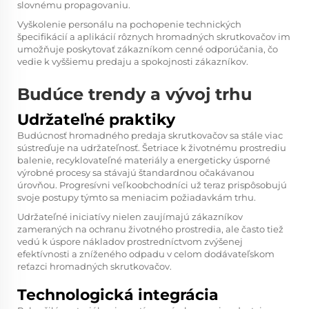
slovnému propagovaniu.
Vyškolenie personálu na pochopenie technických
špecifikácií a aplikácií rôznych hromadných skrutkovačov im
umožňuje poskytovať zákazníkom cenné odporúčania, čo
vedie k vyššiemu predaju a spokojnosti zákazníkov.
Budúce trendy a vývoj trhu
Udržateľné praktiky
Budúcnosť hromadného predaja skrutkovačov sa stále viac
sústreďuje na udržateľnosť. Šetriace k životnému prostrediu
balenie, recyklovateľné materiály a energeticky úsporné
výrobné procesy sa stávajú štandardnou očakávanou
úrovňou. Progresívni veľkoobchodníci už teraz prispôsobujú
svoje postupy týmto sa meniacim požiadavkám trhu.
Udržateľné iniciatívy nielen zaujímajú zákazníkov
zameraných na ochranu životného prostredia, ale často tiež
vedú k úspore nákladov prostredníctvom zvýšenej
efektívnosti a zníženého odpadu v celom dodávateľskom
reťazci hromadných skrutkovačov.
Technologická integrácia