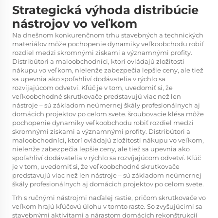
Strategická výhoda distribúcie
nástrojov vo veľkom
Na dnešnom konkurenčnom trhu stavebných a technických
materiálov môže pochopenie dynamiky veľkoobchodu robiť
rozdiel medzi skromnými ziskami a významnými profity.
Distribútori a maloobchodníci, ktorí ovládajú zložitosti
nákupu vo veľkom, nielenže zabezpečia lepšie ceny, ale tiež
sa upevnia ako spoľahliví dodávatelia v rýchlo sa
rozvíjajúcom odvetví. Kľúč je v tom, uvedomiť si, že
veľkoobchodné skrutkovače predstavujú viac než len
nástroje – sú základom neúmernej škály profesionálnych aj
domácich projektov po celom svete.
šroubovacie klésa
môže
pochopenie dynamiky veľkoobchodu robiť rozdiel medzi
skromnými ziskami a významnými profity. Distribútori a
maloobchodníci, ktorí ovládajú zložitosti nákupu vo veľkom,
nielenže zabezpečia lepšie ceny, ale tiež sa upevnia ako
spoľahliví dodávatelia v rýchlo sa rozvíjajúcom odvetví. Kľúč
je v tom, uvedomiť si, že veľkoobchodné skrutkovače
predstavujú viac než len nástroje – sú základom neúmernej
škály profesionálnych aj domácich projektov po celom svete.
Trh s ručnými nástrojmi naďalej rastie, pričom skrutkovače vo
veľkom hrajú kľúčovú úlohu v tomto raste. So zvyšujúcimi sa
stavebnými aktivitami a nárastom domácich rekonštrukcií