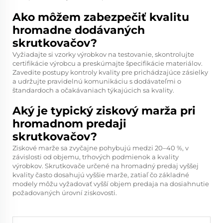
Ako môžem zabezpečiť kvalitu
hromadne dodávaných
skrutkovačov?
Vyžiadajte si vzorky výrobkov na testovanie, skontrolujte
certifikácie výrobcu a preskúmajte špecifikácie materiálov.
Zavedite postupy kontroly kvality pre prichádzajúce zásielky
a udržujte pravidelnú komunikáciu s dodávateľmi o
štandardoch a očakávaniach týkajúcich sa kvality.
Aký je typický ziskový marža pri
hromadnom predaji
skrutkovačov?
Ziskové marže sa zvyčajne pohybujú medzi 20–40 %, v
závislosti od objemu, trhových podmienok a kvality
výrobkov. Skrutkovače určené na hromadný predaj vyššej
kvality často dosahujú vyššie marže, zatiaľ čo základné
modely môžu vyžadovať vyšší objem predaja na dosiahnutie
požadovaných úrovní ziskovosti.