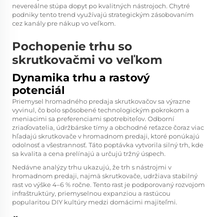
nevereálne stúpa dopyt po kvalitných nástrojoch. Chytré
podniky tento trend využívajú strategickým zásobovaním
cez kanály pre nákup vo veľkom.
Pochopenie trhu so
skrutkovačmi vo veľkom
Dynamika trhu a rastový
potenciál
Priemysel hromadného predaja skrutkovačov sa výrazne
vyvinul, čo bolo spôsobené technologickým pokrokom a
meniacimi sa preferenciami spotrebiteľov. Odborní
zriaďovatelia, údržbárske tímy a obchodné reťazce čoraz viac
hľadajú skrutkovače v hromadnom predaji, ktoré ponúkajú
odolnosť a všestrannosť. Táto poptávka vytvorila silný trh, kde
sa kvalita a cena prelínajú a určujú tržný úspech.
Nedávne analýzy trhu ukazujú, že trh s nástrojmi v
hromadnom predaji, najmä skrutkovače, udržiava stabilný
rast vo výške 4–6 % ročne. Tento rast je podporovaný rozvojom
infraštruktúry, priemyselnou expanziou a rastúcou
popularitou DIY kultúry medzi domácimi majiteľmi.