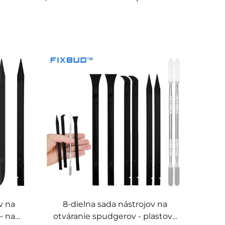
v na
8-dielna sada nástrojov na
– na
otváranie spudgerov - plastové