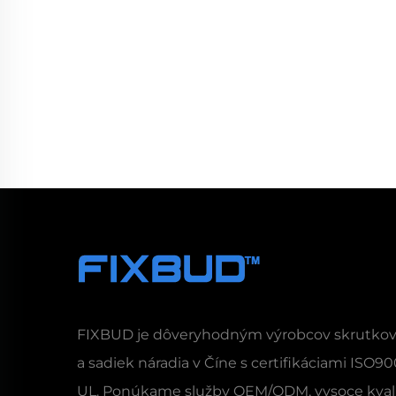
FIXBUD je dôveryhodným výrobcov skrutko
a sadiek náradia v Číne s certifikáciami ISO90
UL. Ponúkame služby OEM/ODM, vysoce kval