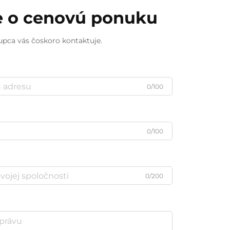
e o cenovú ponuku
upca vás čoskoro kontaktuje.
0/100
0/100
0/200