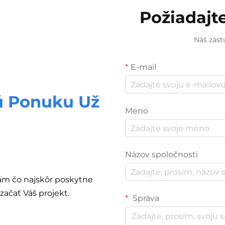
Požiadajt
Náš zást
E-mail
ú Ponuku Už
Meno
Názov spoločnosti
Vám čo najskôr poskytne
ačať Váš projekt.
Správa