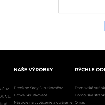
NAŠE VÝROBKY
RÝCHLE OD
Precízne Sady Skrutkovačov
Domovská strán
vačov
Bitové Skrutkovače
Domovská strán
01, CE,
Nástroje na vypáčenie a otváranie
O nás
itné