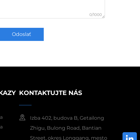
0/1000
Odoslať
KAZY
KONTAKTUJTE NÁS
ka
Izba 402, budova B, Getailong
ka
Zhigu, Bulong Road, Bantian
Street, okres Longgang, mesto