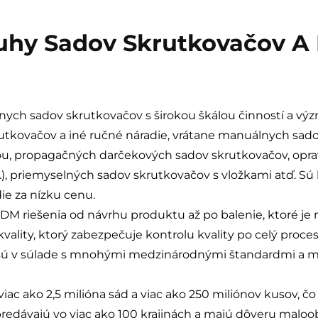
hy Sadov Skrutkovačov A
ych sadov skrutkovačov s širokou škálou činností a v
utkovačov a iné ručné náradie, vrátane manuálnych sado
ou, propagačných darčekových sadov skrutkovačov, opr
), priemyselných sadov skrutkovačov s vložkami atď. Sú k
ie za nízku cenu.
ODM riešenia od návrhu produktu až po balenie, ktoré je
ty, ktorý zabezpečuje kontrolu kvality po celý proces 
sú v súlade s mnohými medzinárodnými štandardmi a maj
iac ako 2,5 milióna sád a viac ako 250 miliónov kusov, č
predávajú vo viac ako 100 krajinách a majú dôveru malo