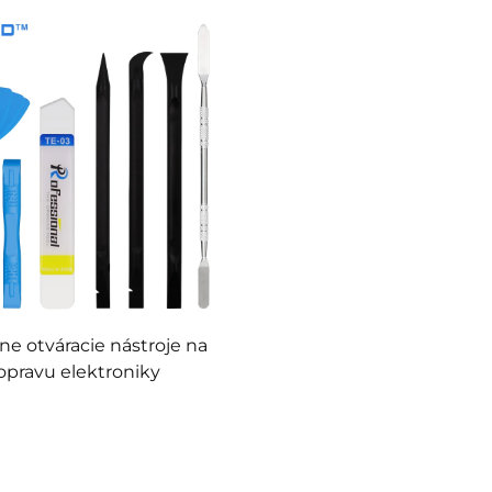
opravu telefónov, noteb
tabletov a elektroni
lne otváracie nástroje na
opravu elektroniky