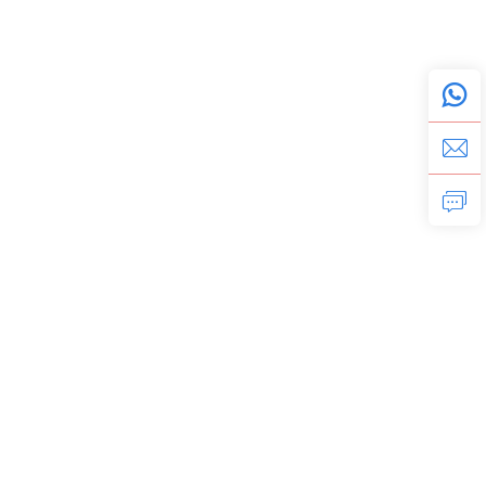
ookov,
a kovové nástroje na otváranie
ky
elektroniky