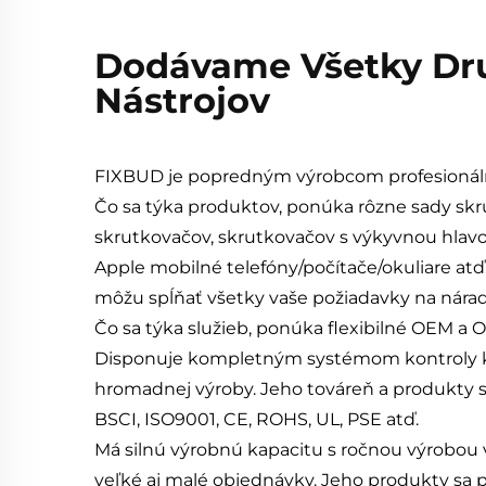
Dodávame Všetky Dru
Nástrojov
FIXBUD je popredným výrobcom profesionáln
Čo sa týka produktov, ponúka rôzne sady skr
skrutkovačov, skrutkovačov s výkyvnou hlav
Apple mobilné telefóny/počítače/okuliare atď.
môžu spĺňať všetky vaše požiadavky na nárad
Čo sa týka služieb, ponúka flexibilné OEM a 
Disponuje kompletným systémom kontroly kvali
hromadnej výroby. Jeho továreň a produkty 
BSCI, ISO9001, CE, ROHS, UL, PSE atď.
Má silnú výrobnú kapacitu s ročnou výrobou v
veľké aj malé objednávky. Jeho produkty sa 