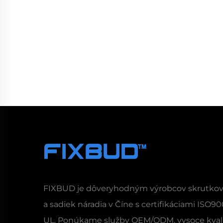
FIXBUD je dôveryhodným výrobcov skrutko
a sadiek náradia v Číne s certifikáciami ISO90
UL. Ponúkame služby OEM/ODM, vysoce kval