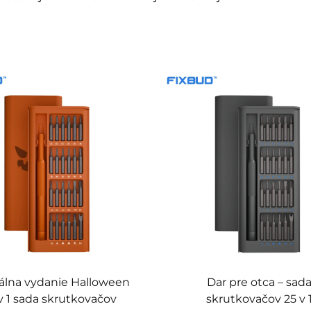
álna vydanie Halloween
Dar pre otca – sad
v 1 sada skrutkovačov
skrutkovačov 25 v 