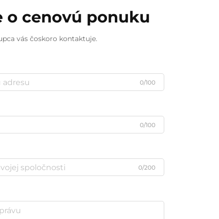
e o cenovú ponuku
upca vás čoskoro kontaktuje.
0/100
0/100
0/200