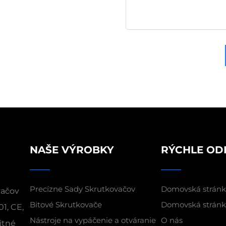
NAŠE VÝROBKY
RÝCHLE OD
Precízne Sady Skrutkovačov
Domovská strán
vačov
Bitové Skrutkovače
Domovská strán
01, CE,
Nástroje na vypáčenie a otváranie
O nás
itné