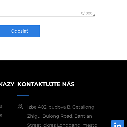
0/1000
Odoslať
KAZY
KONTAKTUJTE NÁS
ka
Izba 402, budova B, Getailong
ka
Zhigu, Bulong Road, Bantian
Street, okres Longgang, mesto