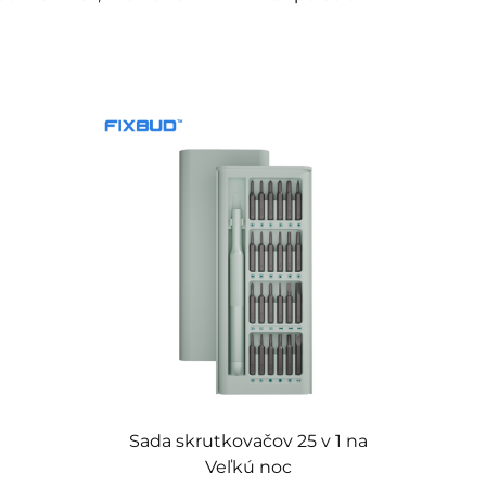
a
Sada skrutkovačov 25 v 1 na
1
Veľkú noc