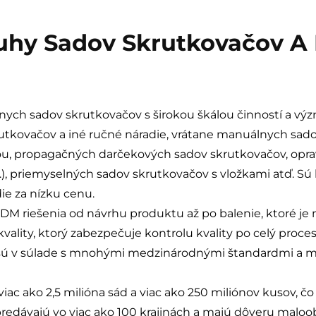
hy Sadov Skrutkovačov A
ych sadov skrutkovačov s širokou škálou činností a v
utkovačov a iné ručné náradie, vrátane manuálnych sado
ou, propagačných darčekových sadov skrutkovačov, opr
), priemyselných sadov skrutkovačov s vložkami atď. Sú k
ie za nízku cenu.
ODM riešenia od návrhu produktu až po balenie, ktoré je
ty, ktorý zabezpečuje kontrolu kvality po celý proces 
sú v súlade s mnohými medzinárodnými štandardmi a maj
iac ako 2,5 milióna sád a viac ako 250 miliónov kusov, č
predávajú vo viac ako 100 krajinách a majú dôveru malo