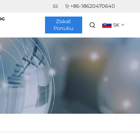
+86-18620470640
OG
Získať
SK
Ponuku