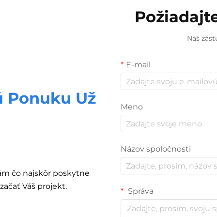
Požiadajt
Náš zást
E-mail
ú Ponuku Už
Meno
Názov spoločnosti
Vám čo najskôr poskytne
ačať Váš projekt.
Správa