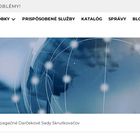
OBLÉMY!
OBKY
PRISPÔSOBENÉ SLUŽBY
KATALÓG
SPRÁVY
BL
pagačné Darčekové Sady Skrutkovačov