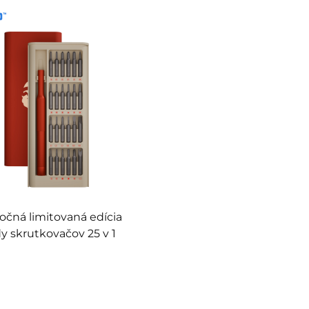
očná limitovaná edícia
y skrutkovačov 25 v 1