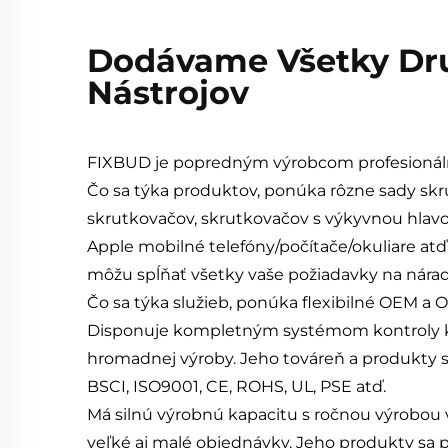
Dodávame Všetky Dru
Nástrojov
FIXBUD je popredným výrobcom profesionáln
Čo sa týka produktov, ponúka rôzne sady skr
skrutkovačov, skrutkovačov s výkyvnou hlav
Apple mobilné telefóny/počítače/okuliare atď.
môžu spĺňať všetky vaše požiadavky na nárad
Čo sa týka služieb, ponúka flexibilné OEM a 
Disponuje kompletným systémom kontroly kvali
hromadnej výroby. Jeho továreň a produkty 
BSCI, ISO9001, CE, ROHS, UL, PSE atď.
Má silnú výrobnú kapacitu s ročnou výrobou v
veľké aj malé objednávky. Jeho produkty sa 