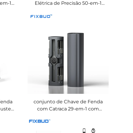
-em-1
Elétrica de Precisão 50-em-1
o
com 3 Luzes LED, Torque Duplo
Fenda
conjunto de Chave de Fenda
juste
com Catraca 29-em-1 com
Cabo de Alumínio,
Armazenamento Magnético