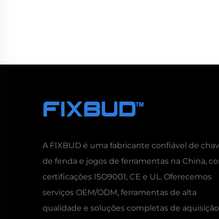
A FIXBUD é uma fabricante confiável de cha
de fenda e jogos de ferramentas na China, c
certificações ISO9001, CE e UL. Oferecemos
serviços OEM/ODM, ferramentas de alta
qualidade e soluções completas de aquisição