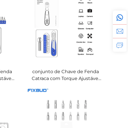
Fenda
conjunto de Chave de Fenda
stável
Catraca com Torque Ajustável
 CRV
12 em 1 com Ponteiras CRV