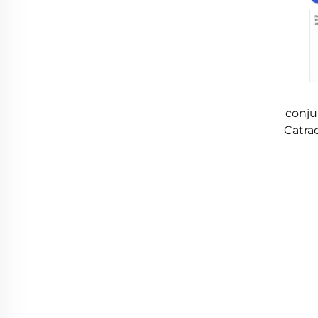
conju
Catra
22 e