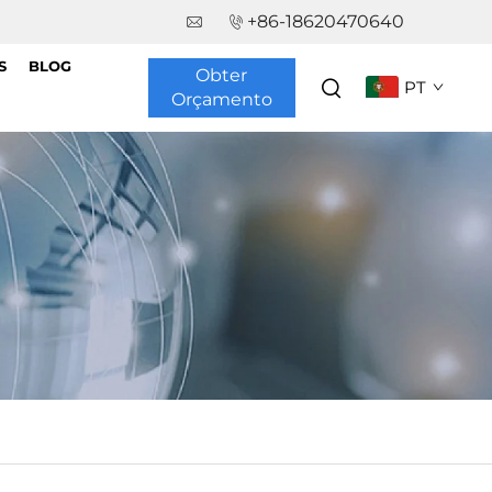
+86-18620470640
S
BLOG
Obter
PT
Orçamento