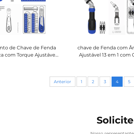
nto de Chave de Fenda
chave de Fenda com Â
ca com Torque Ajustável
Ajustável 13 em 1 com
m 1 com Ponteiras CRV
Giratório de 5 Posiçõ
Anterior
1
2
3
4
5
Solici
Nosso representante