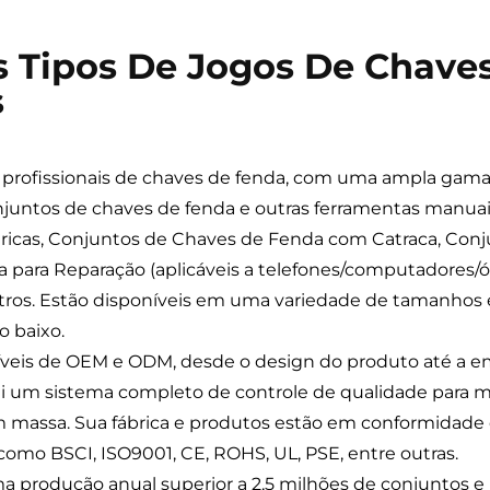
 Tipos De Jogos De Chaves
s
 profissionais de chaves de fenda, com uma ampla gama
njuntos de chaves de fenda e outras ferramentas manua
tricas, Conjuntos de Chaves de Fenda com Catraca, Con
ara Reparação (aplicáveis a telefones/computadores/ócu
tros. Estão disponíveis em uma variedade de tamanhos 
o baixo.
exíveis de OEM e ODM, desde o design do produto até a
i um sistema completo de controle de qualidade para mo
m massa. Sua fábrica e produtos estão em conformidade 
mo BSCI, ISO9001, CE, ROHS, UL, PSE, entre outras.
 produção anual superior a 2,5 milhões de conjuntos e