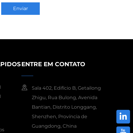
Enviar
ÁPIDOS
ENTRE EM CONTATO
l
Sala 402, Edifício B, Getailong
l
Zhigu, Rua Bulong, Avenida
Bantian, Distrito Longgang,
Shenzhen, Província de
Guangdong, China
os