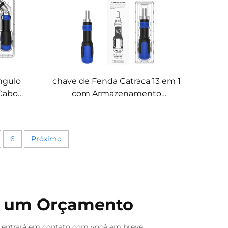
ngulo
chave de Fenda Catraca 13 em 1
 Cabo
com Armazenamento
es
Integrado de Ponteiras
6
Próximo
te um Orçamento
 entrará em contato com você em breve.