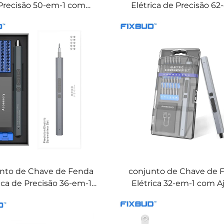
Precisão 50-em-1 com
Elétrica de Precisão 62
lo Torque e Luzes LED
com Torque Dupl
nto de Chave de Fenda
conjunto de Chave de 
ica de Precisão 36-em-1
Elétrica 32-em-1 com A
com Torque Duplo
Duplo de Torque