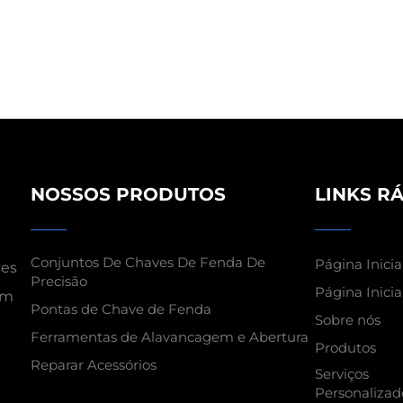
NOSSOS PRODUTOS
LINKS R
Conjuntos De Chaves De Fenda De
Página Inicia
ves
Precisão
Página Inicia
om
Pontas de Chave de Fenda
Sobre nós
Ferramentas de Alavancagem e Abertura
Produtos
Reparar Acessórios
Serviços
Personalizad