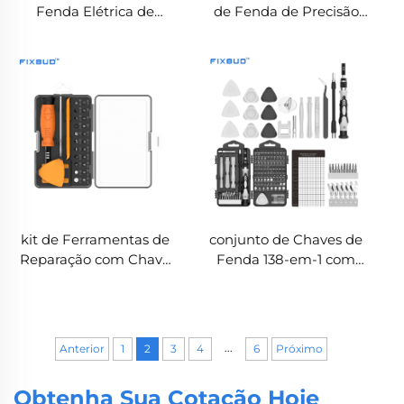
Fenda Elétrica de
de Fenda de Precisão
Precisão com 75 Peças –
26-em-1 com Pontas
Kit de Ferramentas de
Magnéticas e Estojo
Reparação Recarregável
Deslizante
kit de Ferramentas de
conjunto de Chaves de
Reparação com Chave
Fenda 138-em-1 com
de Fenda de Precisão
Pontas em CRV para
33-em-1 para
Reparação de Celulares
Manutenção de
Eletrônicos
...
Anterior
1
2
3
4
6
Próximo
Obtenha Sua Cotação Hoje