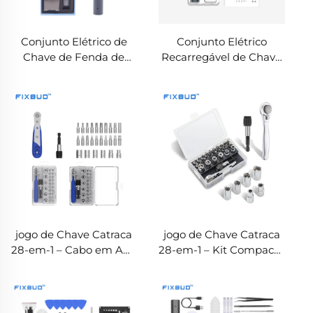
Conjunto Elétrico de
Conjunto Elétrico
Chave de Fenda de
Recarregável de Chave
Precisão 28-em-1 para
de Fenda de Precisão 11-
Reparação de
em-1
Eletrônicos, Celulares e
Notebooks
jogo de Chave Catraca
jogo de Chave Catraca
28-em-1 – Cabo em ABS
28-em-1 – Kit Compacto
com Mecanismo
de Ferramentas
Catraca em Ferro
Manuais Multifuncionais