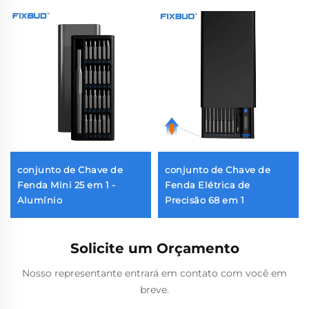
conjunto de Chave de
conjunto de Chave de
Fenda Mini 25 em 1 -
Fenda Elétrica de
Alumínio
Precisão 68 em 1
Solicite um Orçamento
Nosso representante entrará em contato com você em
breve.