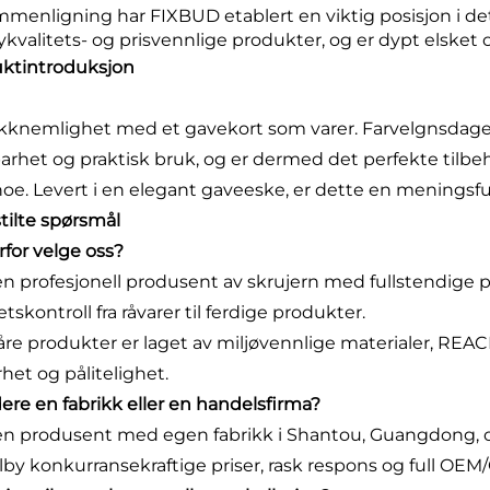
ammenligning har FIXBUD etablert en viktig posisjon i d
ykvalitets- og prisvennlige produkter, og er dypt elsket o
ktintroduksjon
akknemlighet med et gavekort som varer. Farvelgnsdag
arhet og praktisk bruk, og er dermed det perfekte tilbehør
noe. Levert i en elegant gaveeske, er dette en meningsful
stilte spørsmål
rfor velge oss?
 en profesjonell produsent av skrujern med fullstendige 
etskontroll fra råvarer til ferdige produkter.
våre produkter er laget av miljøvennlige materialer, REA
rhet og pålitelighet.
 dere en fabrikk eller en handelsfirma?
 en produsent med egen fabrikk i Shantou, Guangdong, og
ilby konkurransekraftige priser, rask respons og full OEM