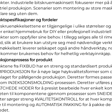
kter. Industrielle bitskruemaskinsett fokuserer mer på å 
triel produksjon. Scenarier som montering av store mas
klare seg uten dem.
ktspesifikasjoner og fordeler
 skruenøkkelsettene er tilgjengelige i ulike størrelser o
er enkel hjemmebruk for DIY eller profesjonell industriel
ter som oppfyller sine behov. I tillegg selges alle til rim
ld, slik at brukere kan utstyre seg med nødvendige verktø
nøkkelsett leverer selskapet også andre håndverktøy, n
kommer brukernes behov for helhetlig verktøyinnkjøp.
ksjonsprosess for produkt
ktene fra FIXBUD har en streng og standardisert produk
RODUKSJON for å nøye lage høykvalitetsformer som opp
laget for påfølgende produksjon. Deretter formes passen
nom INJEKSJONSMOLDING-prosessen. Deretter utføres
TCHEDE HODER for å presist bearbeide hver enkelt kom
iteten til komponentene gjennom prosesser som SN
ter sørger streng KVALITETSKONTROLL for at hver kompon
e til montering og AUTOMATISK PAKKING for å pakke de 
edet.