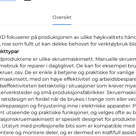
Oversikt
D fokuserer på produksjonen av ulike høykvalitets hån
, noe som fullt ut kan dekke behovet for verktøybruk bla
kttypar
produktene er ulike skruemaskinsett. Manuelle skruema
ebruk for reparer i dagliglivet. De kan for eksempel br
skruer, osv. De er enkle å betjene og praktiske for vanli
maskinsett, med sin høye effektivitet og arbeidsbespar
dseffektiviteten betraktelig i situasjoner som krever my
erverksteder og små produksjonsfabrikker. Skruemaski
 ratsdesign en fordel når de brukes i trange rom eller ved
ilreparasjon og finjustering inne i elektriske apparater
nt utseende og praktiske funksjoner, og velges ofte av b
asjonskruemaskinsett er spesielt designet for produkt
er. Utstyrt med profesjonelle bits som er kompatible med
tere og montere deler, og er dermed en kraftfull assist