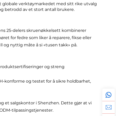
et globale verktøymarkedet med sitt rike utvalg
g betrodd av et stort antall brukere.
ens 25-delers skruenøkkelsett kombinerer
et for fedre som liker å reparere, fikse eller
l og nyttig måte å si «tusen takk» på.
produktsertifiseringer og streng
CH-konforme og testet for å sikre holdbarhet,
 et salgskontor i Shenzhen. Dette gjør at vi
/ODM-tilpassingstjenester.