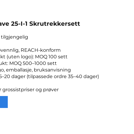
ve 25-I-1 Skrutrekkersett
tilgjengelig
ljøvennlig, REACH-konform
kt (uten logo): MOQ 100 sett
dukt: MOQ 500–1000 sett
go, emballasje, bruksanvisning
15–20 dager (tilpassede ordre 35–40 dager)
r grossistpriser og prøver