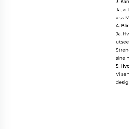
3. Ka
Ja, v
viss 
4. Bl
Ja. Hv
utsee
Stren
sine 
5. Hvo
Vi se
desig