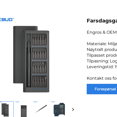
Farsdagsga
Engros & OEM 
Materiale: Mi
Nøytralt produ
Tilpasset pro
Tilpasning: Lo
Leveringstid: 
Kontakt oss fo
Forespørsel