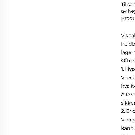
Til s
av hø
Produ
Vis t
holdb
lage 
Ofte 
1. Hvo
Vi er
kvalit
Alle 
sikke
2. Er
Vi er
kan t