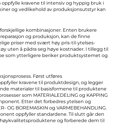
oppfylle kravene til intensiv og hyppig bruk i
kiner og vedlikehold av produksjonsutstyr kan
g forskjellige kombinasjoner. Enten brukere
l reparasjon og produksjon, kan de finne
elige priser med svært høy pris-til-ytelses-
y uten å pådra seg høye kostnader. I tillegg til
oe som ytterligere beriker produktsystemet og
sjonsprosess. Først utføres
fyller kravene til produktdesign, og legger
de materialer til basisformene til produktene
 prosesser som MATERIALEDELING og KAPPING
ponent. Etter det forbedres ytelsen og
EIDER- OG BOREMASKIN og VARMEBEHANDLING.
ent oppfyller standardene. Til slutt går den
høykvalitetsproduktene og forberede dem til