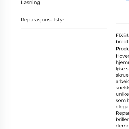
Løsning
Reparasjonsutstyr
FIXBU
bredt
Produ
Hoved
hjemm
løse 
skrue
arbei
snekk
unike
som b
elega
Repar
brill
demon