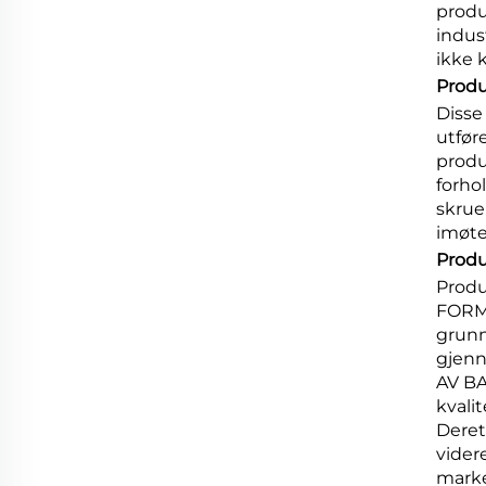
produ
indus
ikke 
Produ
Disse
utfør
produk
forho
skrue
imøte
Produ
Produ
FORMP
grunn
gjen
AV BA
kval
Deret
vider
mark