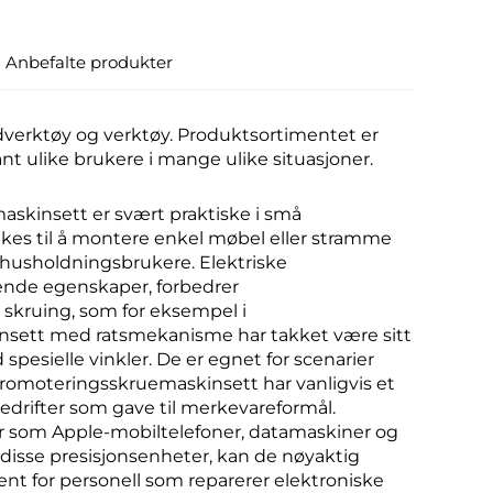
Anbefalte produkter
dverktøy og verktøy. Produktsortimentet er
nt ulike brukere i mange ulike situasjoner.
skinsett er svært praktiske i små
ukes til å montere enkel møbel eller stramme
ge husholdningsbrukere. Elektriske
ende egenskaper, forbedrer
e skruing, som for eksempel i
nsett med ratsmekanisme har takket være sitt
 spesielle vinkler. De er egnet for scenarier
. Promoteringsskruemaskinsett har vanligvis et
edrifter som gave til merkevareformål.
er som Apple-mobiltelefoner, datamaskiner og
 disse presisjonsenheter, kan de nøyaktig
ent for personell som reparerer elektroniske