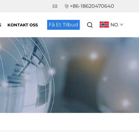
+86-18620470640
Få Et Tilbud
NO
G
KONTAKT OSS