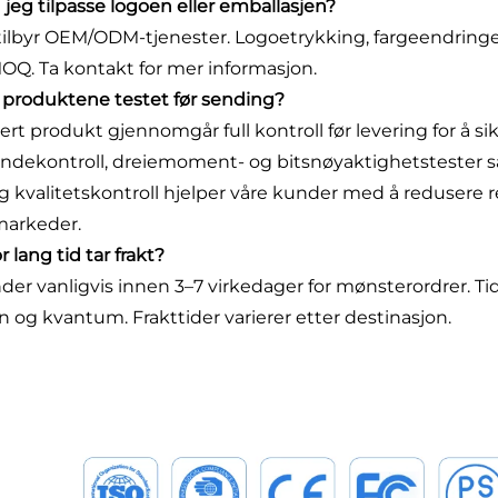
n jeg tilpasse logoen eller emballasjen?
i tilbyr OEM/ODM-tjenester. Logoetrykking, fargeendringe
MOQ. Ta kontakt for mer informasjon.
ir produktene testet før sending?
ert produkt gjennomgår full kontroll før levering for å si
ndekontroll, dreiemoment- og bitsnøyaktighetstester s
g kvalitetskontroll hjelper våre kunder med å redusere re
markeder.
r lang tid tar frakt?
nder vanligvis innen 3–7 virkedager for mønsterordrer. T
n og kvantum. Frakttider varierer etter destinasjon.