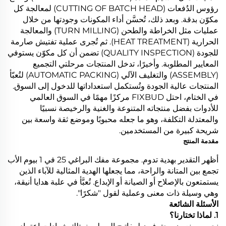
رؤوس الدُفعات (CUTTING OF BATCH HEAD) لمعالجة كل
مكوّن بدقة. وبعد ذلك، تُحسَّن أداء المكونات وجودتها من خلال
عمليات مثل الخراطة والطحن (TURN MILLING) والمعالجة
الحرارية (HEAT TREATMENT). ثم تُجرى عملية تفتيش صارمة
للجودة (QUALITY INSPECTION) تضمن أن كل مكوّن يستوفي
المعايير المطلوبة. وأخيرًا، تدخل المنتجات مرحلتي التجميع
(ASSEMBLY) والتغليف الآلي (AUTOMATIC PACKING) لتُعبّأ
المنتجات عالية الجودة وتُستكمل استعداداتها للدخول إلى السوق.
في الختام، احتل FIXBUD مركزًا مهمًا في السوق العالمي
للأدوات بفضل منتجاته المتنوعة والغنية والرخيصة نسبيًا
والمعتدلة التكلفة، وهو ما جعله محبوبًا وموضع ثقة واسعة بين
شريحة كبيرة من المستخدمين.
مقدمة المنتج
أظهر التقدير بهدية تدوم. مجموعة مفك البراغي 25 في 1 بيوم الأب
تجمع بين المتانة والراحة، مما يجعلها الهدية المثالية للآباء الذين
يستمتعون بالإصلاح أو الصيانة أو الإبداع. تُعبَّأ في علبة هدايا أنيقة،
وهي وسيلة ذات معنى وعملية لقول "شكرًا".
الأسئلة الشائعة
1. لماذا تختارنا؟