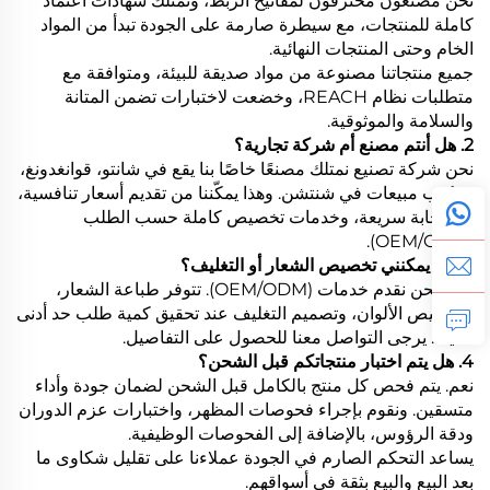
نحن مصنعون محترفون لمفاتيح الربط، ونمتلك شهادات اعتماد
كاملة للمنتجات، مع سيطرة صارمة على الجودة تبدأ من المواد
الخام وحتى المنتجات النهائية.
جميع منتجاتنا مصنوعة من مواد صديقة للبيئة، ومتوافقة مع
متطلبات نظام REACH، وخضعت لاختبارات تضمن المتانة
والسلامة والموثوقية.
2. هل أنتم مصنع أم شركة تجارية؟
نحن شركة تصنيع نمتلك مصنعًا خاصًا بنا يقع في شانتو، قوانغدونغ،
ومكتب مبيعات في شنتشن. وهذا يمكّننا من تقديم أسعار تنافسية،
واستجابة سريعة، وخدمات تخصيص كاملة حسب الطلب
(OEM/ODM).
3. هل يمكنني تخصيص الشعار أو التغليف؟
نعم، نحن نقدم خدمات (OEM/ODM). تتوفر طباعة الشعار،
وتخصيص الألوان، وتصميم التغليف عند تحقيق كمية طلب حد أدنى
معينة. يرجى التواصل معنا للحصول على التفاصيل.
4. هل يتم اختبار منتجاتكم قبل الشحن؟
نعم. يتم فحص كل منتج بالكامل قبل الشحن لضمان جودة وأداء
متسقين. ونقوم بإجراء فحوصات المظهر، واختبارات عزم الدوران
ودقة الرؤوس، بالإضافة إلى الفحوصات الوظيفية.
يساعد التحكم الصارم في الجودة عملاءنا على تقليل شكاوى ما
بعد البيع والبيع بثقة في أسواقهم.