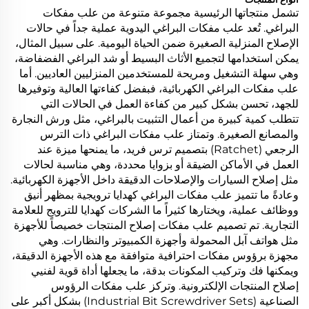
تشمل منتجاتها الرئيسية مجموعة متنوعة من علب مفكات
البراغي. تُعد علب مفكات البراغي اليدوية عملية جداً في حالات
الإصلاح المنزلية الصغيرة ضمن الحياة اليومية. على سبيل المثال،
يمكن استخدامها لتجميع الأثاث البسيط أو شد البراغي الفضفاضة،
وهي سهلة التشغيل ومريحة للمستخدمين المنزليين العاديين. أما
علب مفكات البراغي الكهربائية، فبفضل كفاءتها العالية وتوفيرها
للجهد، تحسن بشكل كبير من كفاءة العمل في الحالات التي
تتطلب كمية كبيرة من أعمال التثبيت بالبراغي، مثل ورش النجارة
والمصانع الصغيرة. وتمتاز علب مفكات البراغي ذات الترس
الرجعي (Ratchet) بتصميم ترس فريد، ما يمنحها ميزة عند
العمل في الأماكن الضيقة أو بزوايا محددة، وهي مناسبة لحالات
مثل إصلاح السيارات والإصلاحات الدقيقة داخل الأجهزة الكهربائية.
وعادةً ما تتميز علب مفكات البراغي كهدايا ترويجية بمظهر أنيق
ووظائف عملية، ويختارها كثيراً ما الشركات كهدايا للترويج للعلامة
التجارية. تم تصميم علب مفكات إصلاح المنتجات خصيصاً للأجهزة
مثل هواتف آبل المحمولة وأجهزة الكمبيوتر والنظارات. وهي
مجهزة برؤوس مفكات احترافية متوافقة مع هذه الأجهزة الدقيقة،
ويمكنها فك وتركيب المكونات بدقة، ما يجعلها أداة قوية لفنيي
إصلاح المنتجات الإلكترونية. وتركز علب مفكات الرؤوس
الصناعية (Industrial Bit Screwdriver Sets) بشكل أكبر على