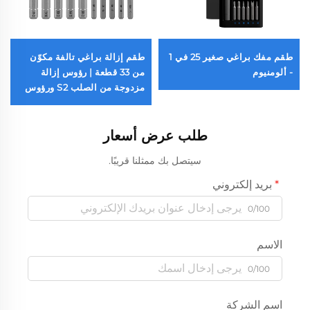
طقم مفك براغي صغير 25 في 1
طقم إزالة براغي تالفة مكوّن
- ألومنيوم
من 33 قطعة | رؤوس إزالة
مزدوجة من الصلب S2 ورؤوس
حفر
طلب عرض أسعار
سيتصل بك ممثلنا قريبًا.
بريد إلكتروني
0/100
الاسم
0/100
اسم الشركة