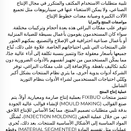
تلبية متطلبات الاستخدام المكثف والمتكرر في مجال الإنتاج
الصناعي، ولا يمكن الاستغناء عنها في سيناريوهات مثل تجميع
الآلات الكبيرة وصيانة معدات خطوط الإنتاج.
مواصفات المنتج والمزايا
تتوفر علب مفكات البراغي هذه بعدة أحجام وتركيبات مختلفة.
سواء كان المستخدمون يقومون بأعمال بسيطة للصيانة المنزلية
أو بأعمال صناعية احترافية في الإصلاح والتصنيع، يمكنهم العثور
على المنتجات التي تلبي احتياجاتهم الخاصة. علاوة على ذلك، تُباع
جميعها بأسعار معقولة جدًا وتتميز بنسبة تكلفة إلى أداء عالية جدًا،
مما يمكّن المستخدمين من تجهيز أنفسهم بالأدوات الضرورية دون
تكبد تكاليف باهظة. وبالإضافة إلى علب مفكات البراغي، توفر
الشركة أدوات يدوية أخرى، ما يثري نظام المنتجات بشكل أكبر
ويُلبّي احتياجات المستخدمين لشراء الأدوات بنظام التوريد
الشامل.
عملية إنتاج المنتج
تتميز منتجات FIXBUD بعملية إنتاج صارمة ومعيارية. أولاً، يتم
صنع القوالب (MOULD MAKING) لإنشاء قوالب عالية الجودة
بدقة تلبي متطلبات تصميم المنتج، مما يُعدّ الأساس للإنتاج اللاحق.
ثم، من خلال عملية الحقن (INJECTION MOLDING)، تُشكّل
المواد المناسبة إلى الأشكال الأساسية للمنتجات. بعد ذلك، تُجرى
عمليات مثل تقسيم المادة (MATERIAL SEGMENTED) وقطع