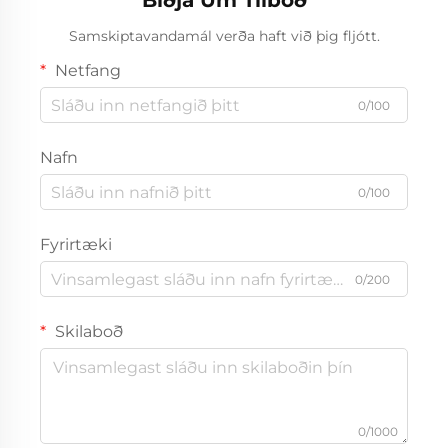
Biðja Um Tilboð
Samskiptavandamál verða haft við þig fljótt.
Netfang
0/100
Nafn
0/100
Fyrirtæki
0/200
Skilaboð
0/1000