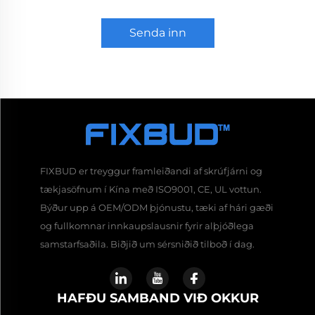
Senda inn
FIXBUD er treyggur framleiðandi af skrúfjárni og
tækjasöfnum í Kína með ISO9001, CE, UL vottun.
Býður upp á OEM/ODM þjónustu, tæki af hári gæði
og fullkomnar innkaupslausnir fyrir alþjóðlega
samstarfsaðila. Biðjið um sérsniðið tilboð í dag.
HAFÐU SAMBAND VIÐ OKKUR