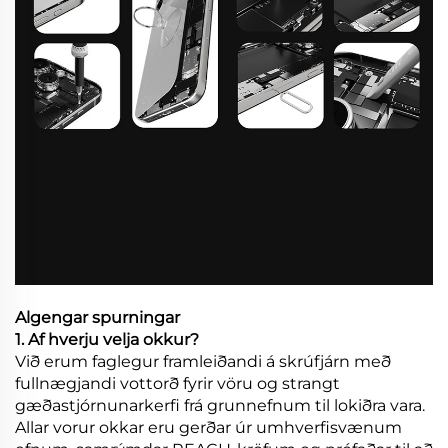
Algengar spurningar
1. Af hverju velja okkur?
Við erum faglegur framleiðandi á skrúfjárn með
fullnægjandi vottorð fyrir vöru og strangt
gæðastjórnunarkerfi frá grunnefnum til lokiðra vara.
Allar vorur okkar eru gerðar úr umhverfisvænum