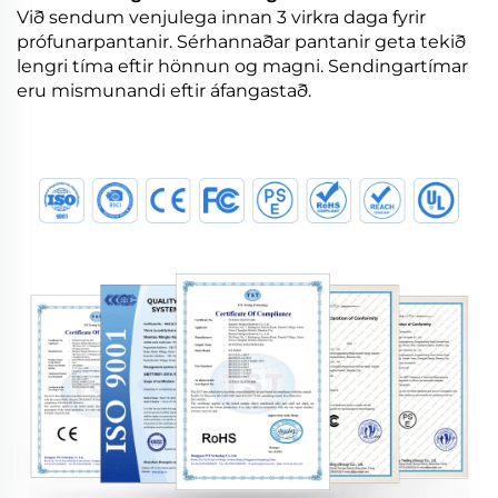
Við sendum venjulega innan 3 virkra daga fyrir
prófunarpantanir. Sérhannaðar pantanir geta tekið
lengri tíma eftir hönnun og magni. Sendingartímar
eru mismunandi eftir áfangastað.