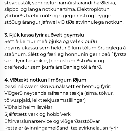
steypustáli, sem gefur framúrskarandi harðleika,
slípþol og langa notkunartíma. Elektroplötun
yfirborðs bætir mótsögn gegn rosti og tryggir
stöðug árangur jafnvel við tíða atvinnulega notkun.
3. Þjúk kassa fyrir auðvelt geymslu
Settið kemur með þjúka og vel skipuðu
geymslukassu sem heldur öllum tólum örugglega á
staðnum. Slétt og færileg hönnunin gerir það í fyrsta
sæti fyrir tæknikar, þjónustumiðstöðvar og
dreifendur sem þurfa áreiðanleg tól á ferð.
4. Víðtækt notkun í mörgum iðjum
Þessi nákvæm skruvunálasett er hentug fyrir:
Viðgerð neytenda rafrænna tækja (síma, tölvur,
tölvuspjald, leiktækjusamstillingar)
Viðhald heimilisvélar
Sjálfstætt verk og hobbíverk
Eftirverslunarservice og viðgerðarstöðvar
Þetta er ávinningameiðandi tælavirknalausn fyrir