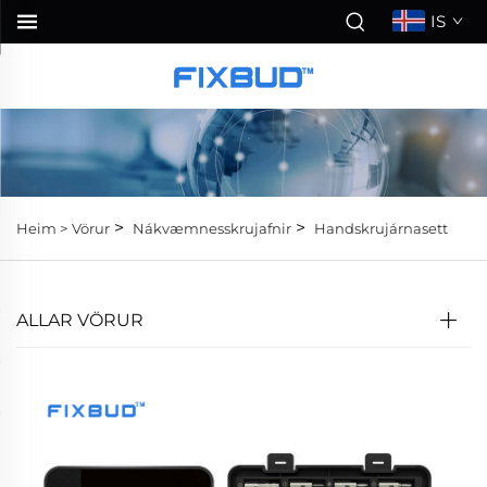
IS
>
>
Heim >
Vörur
Nákvæmnesskrujafnir
Handskrujárnasett
ALLAR VÖRUR