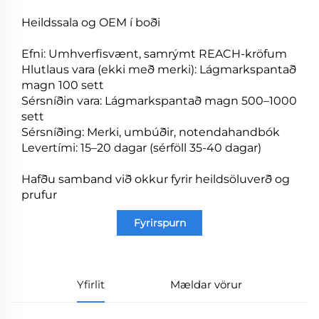
Heildssala og OEM í boði
Efni: Umhverfisvænt, samrýmt REACH-kröfum
Hlutlaus vara (ekki með merki): Lágmarkspantað
magn 100 sett
Sérsníðin vara: Lágmarkspantað magn 500–1000
sett
Sérsníðing: Merki, umbúðir, notendahandbók
Levertími: 15–20 dagar (sérföll 35-40 dagar)
Hafðu samband við okkur fyrir heildsöluverð og
prufur
Fyrirspurn
Yfirlit
Mældar vörur