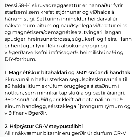
Þessi 58-i-1 skruvadreggasettur er hannaður fyrir
starfsemi sem krefst stjórnunar og viðhalds á
hánum stigi. Setturinn inniheldur heildarval úr
nákvæmum bitum og nauðsynlega viðbætur eins
og magnétisera/demagnétisera, tvingari, langan
spudger, hreinsunarbrossa, súgukerfi og fleira. Hann
er hentugur fyrir flókin afþokunargögn og
viðgerðarverkefni í rafrásagerð, heimilisbúnaði og
DIY-forritum.
1. Magnétískur bitahaldari og 360° snúandi handtak
Skruvunálin hefur sterkan segulspitsskruvunála til
að halda litlum skrúfum örugglega á staðnum í
notkun, sem minnkar tap skrúfa og bætir árangri.
360° snúðhöfuðið gerir kleift að nota nálinn með
einum handlegg, sérstaklega í þröngum rýmum og
við fínar viðgerðir.
2. Háþrýstur CR-V steypustálbiti
Allir nákvæmur bitarnir eru gerðir úr durfum CR-V