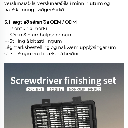
verslunaraðila, verslunaraðila í minnihlutum og
fræðikunnugt viðgerðarlið.
5. Hægt að sérsníða OEM / ODM
---Prentun á merki
---Sérsníðin umhulpshönnun
---Stilling á bitastillingum
Lágmarksbestelling og nákvæm upplýsingar um
sérsníðingu eru tiltækar á beiðni.