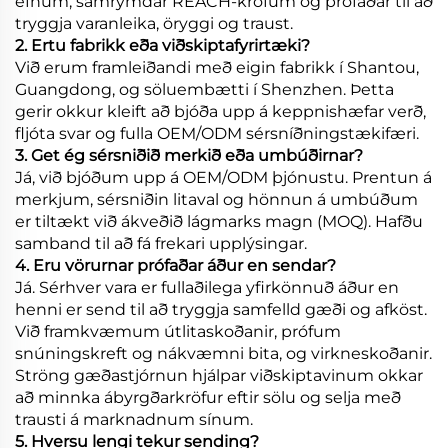
efnum, samrýmdar REACH-kröfum og prófaðar til að
tryggja varanleika, öryggi og traust.
2. Ertu fabrikk eða viðskiptafyrirtæki?
Við erum framleiðandi með eigin fabrikk í Shantou,
Guangdong, og söluembætti í Shenzhen. Þetta
gerir okkur kleift að bjóða upp á keppnishæfar verð,
fljóta svar og fulla OEM/ODM sérsníðningstækifæri.
3. Get ég sérsniðið merkið eða umbúðirnar?
Já, við bjóðum upp á OEM/ODM þjónustu. Prentun á
merkjum, sérsniðin litaval og hönnun á umbúðum
er tiltækt við ákveðið lágmarks magn (MOQ). Hafðu
samband til að fá frekari upplýsingar.
4. Eru vörurnar prófaðar áður en sendar?
Já. Sérhver vara er fullaðilega yfirkönnuð áður en
henni er send til að tryggja samfelld gæði og afköst.
Við framkvæmum útlitaskoðanir, prófum
snúningskreft og nákvæmni bita, og virkneskoðanir.
Ströng gæðastjórnun hjálpar viðskiptavinum okkar
að minnka ábyrgðarkröfur eftir sölu og selja með
trausti á marknadnum sínum.
5. Hversu lengi tekur sending?