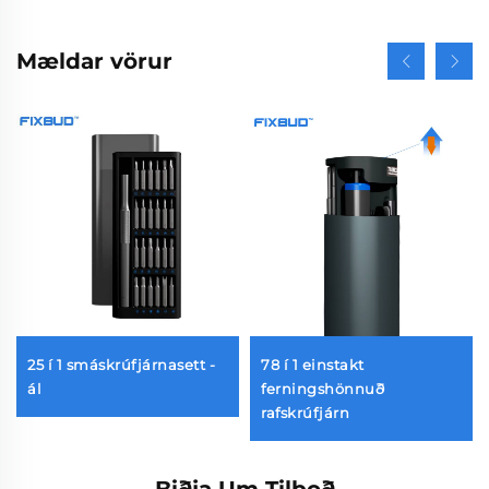
Mældar vörur
25 í 1 smáskrúfjárnasett -
78 í 1 einstakt
ál
ferningshönnuð
rafskrúfjárn