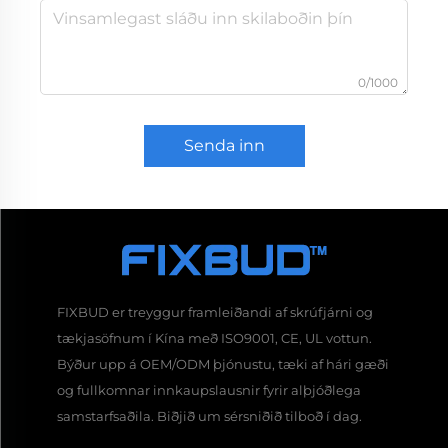
0/1000
Senda inn
FIXBUD er treyggur framleiðandi af skrúfjárni og
tækjasöfnum í Kína með ISO9001, CE, UL vottun.
Býður upp á OEM/ODM þjónustu, tæki af hári gæði
og fullkomnar innkaupslausnir fyrir alþjóðlega
samstarfsaðila. Biðjið um sérsniðið tilboð í dag.