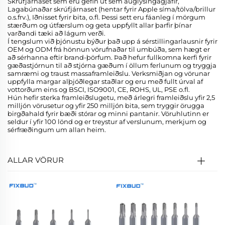
Skrúfjárnaset sem eru gefin út sem auglýsingagjafir,
Lagabúnaðar skrúfjárnaset (hentar fyrir Apple síma/tölva/brillur
o.s.frv.), Iðnisset fyrir bita, o.fl. Þessi sett eru fáanleg í mörgum
stærðum og útfærslum og geta uppfyllt allar þarfir þínar
varðandi tæki að lágum verði.
Í tengslum við þjónustu býður það upp á sérstillingarlausnir fyrir
OEM og ODM frá hönnun vörufnaðar til umbúða, sem hægt er
að sérhanna eftir brand-þörfum. Það hefur fullkomna kerfi fyrir
gæðastjórnun til að stjórna gæðum í öllum ferlunum og tryggja
samræmi og traust massaframleiðslu. Verksmiðjan og vörunar
uppfylla margar alþjóðlegar staðlar og eru með fullt úrval af
vottorðum eins og BSCI, ISO9001, CE, ROHS, UL, PSE o.fl.
Hún hefir sterka framleiðslugetu, með árlegri framleiðslu yfir 2,5
milljón vörusetur og yfir 250 milljón bita, sem tryggir örugga
birgðahald fyrir bæði stórar og minni pantanir. Vöruhlutinn er
seldur í yfir 100 lönd og er treystur af verslunum, merkjum og
sérfræðingum um allan heim.
ALLAR VÖRUR