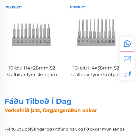
10-biti H4×28mm S2
10-biti H4×38mm S2
stálbitar fyrir skrúfjárn
stálbitar fyrir skrúfjárn
Fáðu Tilboð Í Dag
Verkefnið þitt, forgangsröðun okkar
Fylltu út upplýsingar og kröfur þínar, og lið okkar mun senda