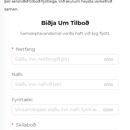
þér sérsniðið tilboð fljótlega. Við skulum heysta verkefnið
saman.
Biðja Um Tilboð
Samskiptavandamál verða haft við þig fljótt.
Netfang
0/100
Nafn
0/100
Fyrirtæki
0/200
Skilaboð