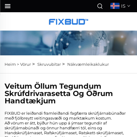
IS
>
>
Heim >
Vörur
Skruvubítar
Nákvæmleikaklukur
Veitum Öllum Tegundum
Skrúfdrivarasetta Og Öðrum
Handtækjum
FIXBUD er leiðandi framleiðandi fagfærra skrúfjárnabúnaðar
með fjölbreytt veitingasvæði og marktækum kostum.
Að vörum er átt, býður hún upp á ýmsar tegundir af
skrúfjárnabúnaði og önnur handfærri tól, eins og
Handskrúfjárnaset, Rafskrúfjárnaset, Ratskett-skrúfjárnaset,