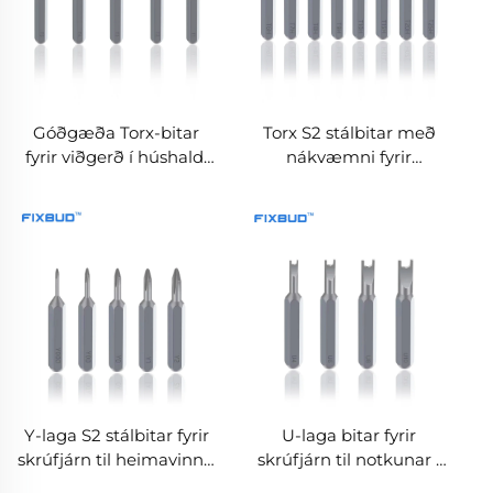
Góðgæða Torx-bitar
Torx S2 stálbitar með
fyrir viðgerð í húshaldi
nákvæmni fyrir
og tækjum
viðgerðir í húsinu
Y-laga S2 stálbitar fyrir
U-laga bitar fyrir
skrúfjárn til heimavinnu
skrúfjárn til notkunar í
og sjálfgerðarverkefna
húsinu og viðgerðir