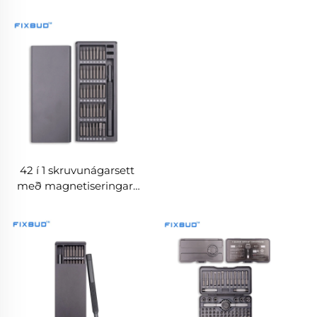
42 í 1 skruvunágarsett
með magnetiseringar-
og
demagnetiseringarsvæði