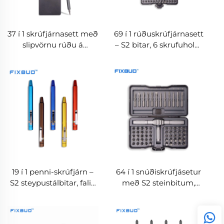
37 í 1 skrúfjárnasett með
69 í 1 rúðuskrúfjárnasett
slipvörnu rúðu á
– S2 bitar, 6 skrufuholur
handfangi og merkjum
og 4
fyrir bita
framlengingarstangir,
OEM framleiðsluafurð
beint frá framleiðanda
19 í 1 penni-skrúfjárn –
64 í 1 snúðiskrúfjásetur
S2 steypustálbitar, falin
með S2 steinbitum,
geymsla og valkostir
afdráttar- og
fyrir OEM-lit
umbreytiborði