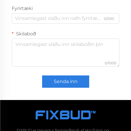
Fyrirtæki
0/200
Skilaboð
0/1000
Senda inn
FIXBUD er treyggur framleiðandi af skrúfjárni og