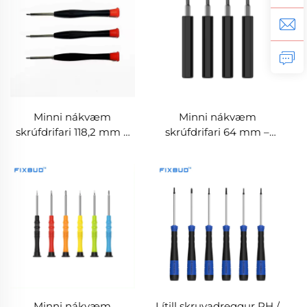
Minni nákvæm
Minni nákvæm
skrúfdrifari 118,2 mm –
skrúfdrifari 64 mm –
Sérhannaður
Sérhannaður
segulskrúfdrifari með
segulskrúfdrifari
snúðbærri hylku
Minni nákvæm
Lítill skruvadreggur PH /