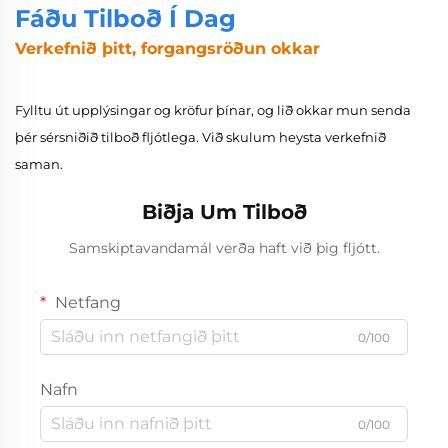
Fáðu Tilboð Í Dag
Verkefnið þitt, forgangsröðun okkar
Fylltu út upplýsingar og kröfur þínar, og lið okkar mun senda
þér sérsniðið tilboð fljótlega. Við skulum heysta verkefnið
saman.
Biðja Um Tilboð
Samskiptavandamál verða haft við þig fljótt.
Netfang
0/100
Nafn
0/100