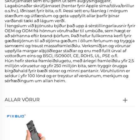
Skrúfjárnaset sem eru gefin út sem auglýsingagjafir,
Lagabúnaðar skrúfjárnaset (hentar fyrir Apple síma/tölva/brillur
o.s.frv.), Iðnisset fyrir bita, o.fl. Þessi sett eru fáanleg í mörgum
stærðum og útfærslum og geta uppfyllt allar þarfir þínar
varðandi tæki að lágum verði.
Í tengslum við þjónustu býður það upp á sérstillingarlausnir fyrir
OEM og ODM frá hönnun vörufnaðar til umbúða, sem hægt er
að sérhanna eftir brand-þörfum. Það hefur fullkomna kerfi fyrir
gæðastjórnun til að stjórna gæðum í öllum ferlunum og tryggja
samræmi og traust massaframleiðslu. Verksmiðjan og vörunar
uppfylla margar alþjóðlegar staðlar og eru með fullt úrval af
vottorðum eins og BSCI, ISO9001, CE, ROHS, UL, PSE o.fl.
Hún hefir sterka framleiðslugetu, með árlegri framleiðslu yfir 2,5
milljón vörusetur og yfir 250 milljón bita, sem tryggir örugga
birgðahald fyrir bæði stórar og minni pantanir. Vöruhlutinn er
seldur í yfir 100 lönd og er treystur af verslunum, merkjum og
sérfræðingum um allan heim.
ALLAR VÖRUR