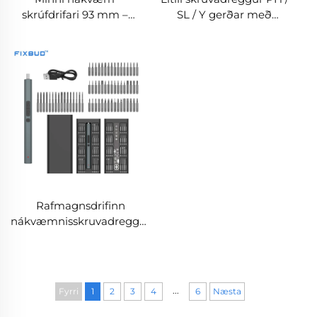
skrúfdrifari 93 mm –
SL / Y gerðar með
Sérhannaður
magnætiskum
segulskrúfdrifari með
skruvadreggur og S2
snúðbærri hylku
steinbit
Rafmagnsdrifinn
nákvæmnisskruvadreggur
með 66 hlutum í einu fyrir
viðgerð rafrausbúnaðar
...
Fyrri
1
2
3
4
6
Næsta