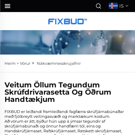
IS
>
Heim >
Vörur
Nákvæmnesskrujafnir
Veitum Öllum Tegundum
Skrúfdrivarasetta Og Öðrum
Handtækjum
FIXBUD er leiðandi framleiðandi fagfærra skrúfjárnabúnaðar
með fjölbreytt veitingasvæði og marktækum kostum.
Að vörum er átt, býður hún upp á ýmsar tegundir af
skrúfjárnabúnaði og önnur handfærri tól, eins og
Handskrúfjárnaset, Rafskrúfjárnaset, Ratskett-skrúfjárnaset,