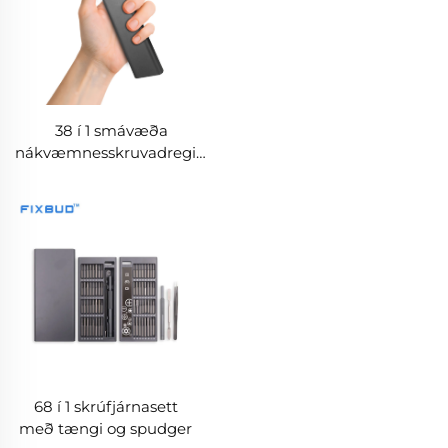
38 í 1 smávæða
nákvæmnesskruvadregill,
með kassanum af
álúmíníumlegeringu,
tvöfaldar endar S2
steypubits, innbyggt
magnétisera og
afmagnétisera
68 í 1 skrúfjárnasett
með tængi og spudger