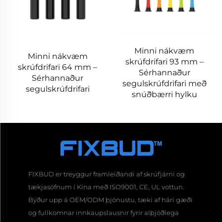
Minni nákvæm
Minni nákvæm
skrúfdrifari 93 mm –
skrúfdrifari 64 mm –
Sérhannaður
Sérhannaður
segulskrúfdrifari með
segulskrúfdrifari
snúðbærri hylku
FIXBUD er treyggur framleiðandi af skrúfjárni og
tækjasöfnum í Kína með ISO9001, CE, UL vottun.
Býður upp á OEM/ODM þjónustu, tæki af hári gæði
og fullkomnar innkaupslausnir fyrir alþjóðlega