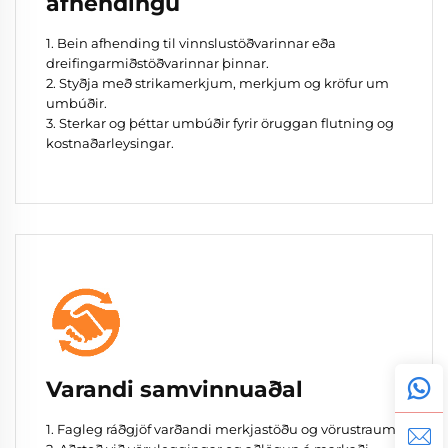
afhendingu
1. Bein afhending til vinnslustöðvarinnar eða
dreifingarmiðstöðvarinnar þinnar.
2. Styðja með strikamerkjum, merkjum og kröfur um
umbúðir.
3. Sterkar og þéttar umbúðir fyrir öruggan flutning og
kostnaðarleysingar.
Varandi samvinnuaðal
1. Fagleg ráðgjöf varðandi merkjastöðu og vörustraum