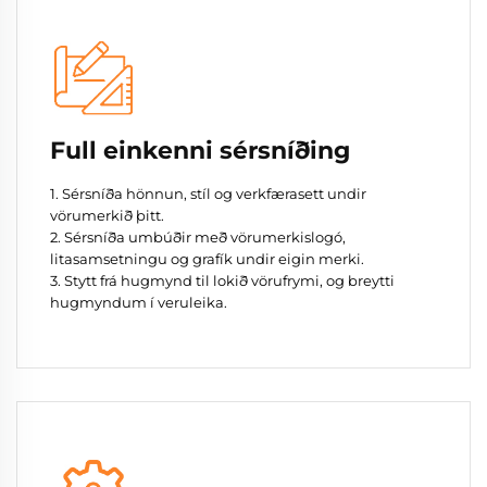
Full einkenni sérsníðing
1. Sérsníða hönnun, stíl og verkfærasett undir
vörumerkið þitt.
2. Sérsníða umbúðir með vörumerkislogó,
litasamsetningu og grafík undir eigin merki.
3. Stytt frá hugmynd til lokið vörufrymi, og breytti
hugmyndum í veruleika.