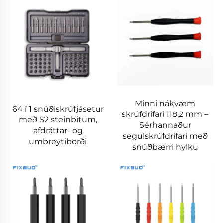
Minni nákvæm
64 í 1 snúðiskrúfjásetur
skrúfdrifari 118,2 mm –
með S2 steinbitum,
Sérhannaður
afdráttar- og
segulskrúfdrifari með
umbreytiborði
snúðbærri hylku