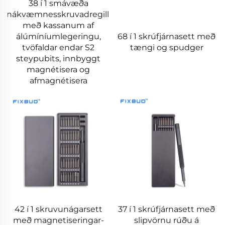
38 í 1 smávæða
nákvæmnesskruvadregill,
með kassanum af
álúmíníumlegeringu,
68 í 1 skrúfjárnasett með
tvöfaldar endar S2
tængi og spudger
steypubits, innbyggt
magnétisera og
afmagnétisera
42 í 1 skruvunágarsett
37 í 1 skrúfjárnasett með
með magnetiseringar-
slipvörnu rúðu á