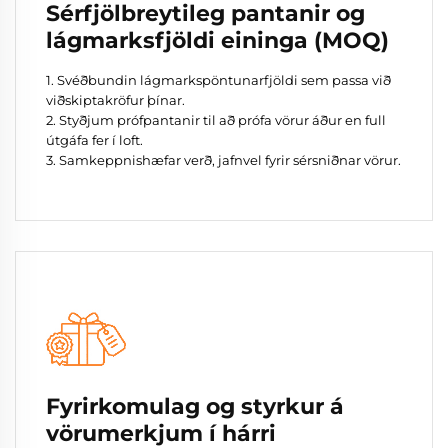
Sérfjölbreytileg pantanir og
lágmarksfjöldi eininga (MOQ)
1. Svéðbundin lágmarkspöntunarfjöldi sem passa við
viðskiptakröfur þínar.
2. Styðjum prófpantanir til að prófa vörur áður en full
útgáfa fer í loft.
3. Samkeppnishæfar verð, jafnvel fyrir sérsniðnar vörur.
Fyrirkomulag og styrkur á
vörumerkjum í hárri