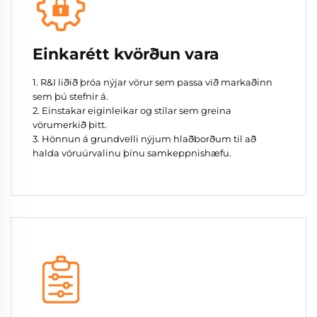
Einkarétt kvörðun vara
1. R&I liðið þróa nýjar vörur sem passa við markaðinn
sem þú stefnir á.
2. Einstakar eiginleikar og stílar sem greina
vörumerkið þitt.
3. Hönnun á grundvelli nýjum hlaðborðum til að
halda vöruúrvalinu þínu samkeppnishæfu.