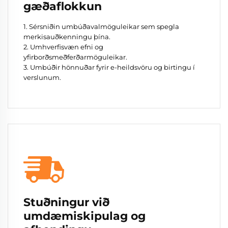
gæðaflokkun
1. Sérsniðin umbúðavalmöguleikar sem spegla
merkisauðkenningu þína.
2. Umhverfisvæn efni og
yfirborðsmeðferðarmöguleikar.
3. Umbúðir hönnuðar fyrir e-heildsvöru og birtingu í
verslunum.
Stuðningur við
umdæmiskipulag og