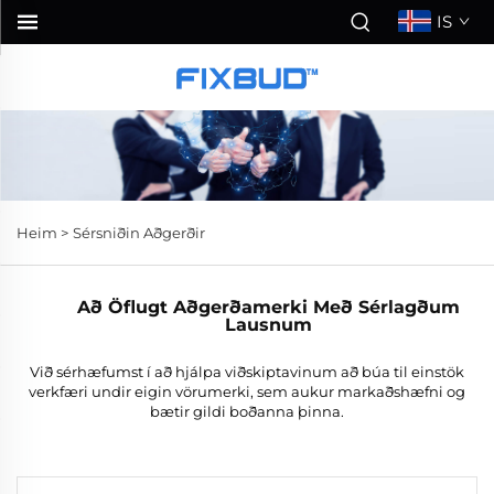
IS
Heim >
Sérsniðin Aðgerðir
Að Öflugt Aðgerðamerki Með Sérlagðum
Lausnum
Við sérhæfumst í að hjálpa viðskiptavinum að búa til einstök
verkfæri undir eigin vörumerki, sem aukur markaðshæfni og
bætir gildi boðanna þinna.