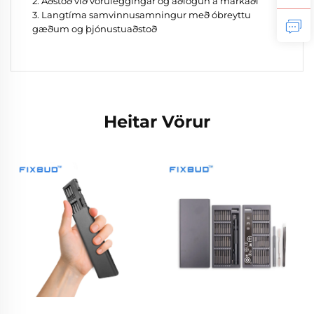
2. Aðstoð við vöruleggingar og aðlögun á markaði
3. Langtíma samvinnusamningur með óbreyttu
gæðum og þjónustuaðstoð
Heitar Vörur