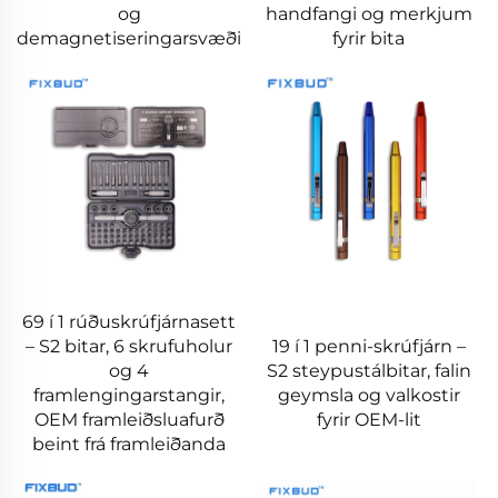
og
handfangi og merkjum
demagnetiseringarsvæði
fyrir bita
69 í 1 rúðuskrúfjárnasett
– S2 bitar, 6 skrufuholur
19 í 1 penni-skrúfjárn –
og 4
S2 steypustálbitar, falin
framlengingarstangir,
geymsla og valkostir
OEM framleiðsluafurð
fyrir OEM-lit
beint frá framleiðanda