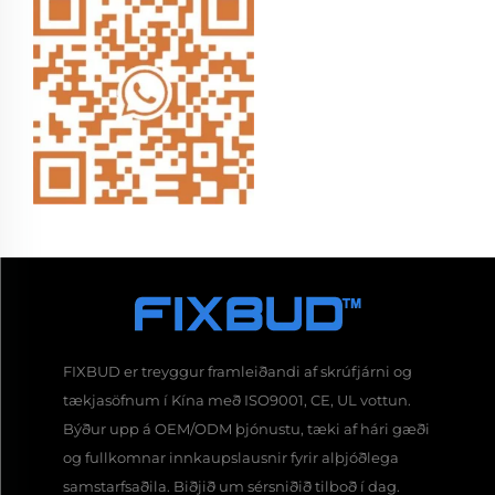
FIXBUD er treyggur framleiðandi af skrúfjárni og
tækjasöfnum í Kína með ISO9001, CE, UL vottun.
Býður upp á OEM/ODM þjónustu, tæki af hári gæði
og fullkomnar innkaupslausnir fyrir alþjóðlega
samstarfsaðila. Biðjið um sérsniðið tilboð í dag.