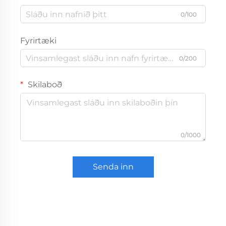
0/100
Fyrirtæki
0/200
Skilaboð
0/1000
Senda inn