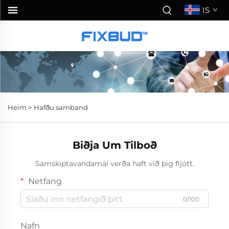
IS
Heim >
Hafðu samband
Biðja Um Tilboð
Samskiptavandamál verða haft við þig fljótt.
Netfang
0/100
Nafn