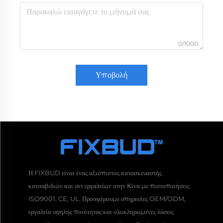
0/1000
Υποβολή
Η FIXBUD είναι ένας αξιόπιστος κατασκευαστής
κατσαβιδιών και σετ εργαλείων στην Κίνα με πιστοποιήσεις
ISO9001, CE, UL. Προσφέρουμε υπηρεσίες OEM/ODM,
εργαλεία υψηλής ποιότητας και ολοκληρωμένες λύσεις