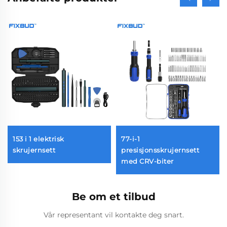
153 i 1 elektrisk
77-i-1
skrujernsett
presisjonsskrujernsett
med CRV-biter
Be om et tilbud
Vår representant vil kontakte deg snart.