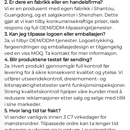
2. Er dere en fabrikk eller en handelsfirma?
Vi er en produsent med egen fabrikk i Shantou,
Guangdong, og et salgskontor i Shenzhen. Dette
gjør at vi kan tilby konkurransekraftige priser, rask
respons og full OEM/ODM-tilpassingstjenester.
3. Kan jeg tilpasse logoen eller emballasjen?
Ja, vi tilbyr OEM/ODM-tjenester. Logoetrykking,
fargeendringer og emballasjedesign er tilgjengelig
ved en viss MOQ. Ta kontakt for mer informasjon.
4. Blir produktene testet før sending?
Ja. Hvert produkt gjennomgår full kontroll før
levering for å sikre konsekvent kvalitet og ytelse. Vi
utfører utseendekontroll, dreiemoment- og
bitsnøyaktighetstester samt funksjonsinspeksjoner.
Streng kvalitetskontroll hjelper våre kunder med å
redusere reklamasjoner etter salg og selge med tillit
i sine markeder.
5. Hvor lang tid tar frakt?
Vi sender vanligvis innen 3 C7 virkedager for
mønsterordrer. Tilpassede ordre kan ta lenger tid
avhengig av design og kvantum. Leveringstider