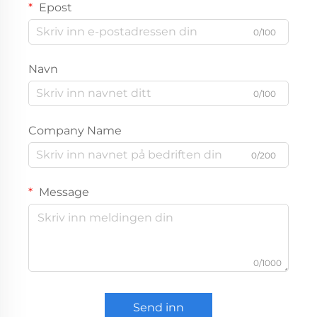
Epost
0/100
Navn
0/100
Company Name
0/200
Message
0/1000
Send inn