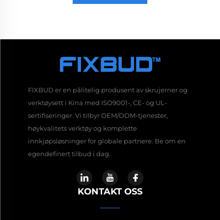
FIXBUD er en pålitelig produsent av skrujerner og
verktøysett i Kina med ISO9001-, CE- og UL-
sertifiseringer. Vi tilbyr OEM/ODM-tjenester,
høykvalitets verktøy og komplette
innkjøpsløsninger for globale partnere. Be om en
egendefinert tilbud i dag.
KONTAKT OSS