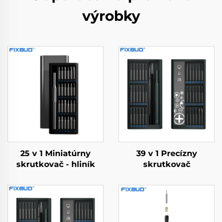
výrobky
25 v 1 Miniatúrny
39 v 1 Precízny
skrutkovač - hliník
skrutkovač