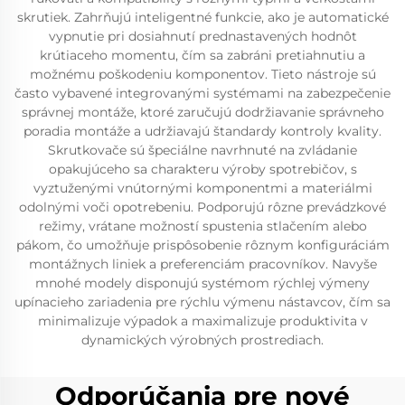
skrutiek. Zahrňujú inteligentné funkcie, ako je automatické
vypnutie pri dosiahnutí prednastavených hodnôt
krútiaceho momentu, čím sa zabráni pretiahnutiu a
možnému poškodeniu komponentov. Tieto nástroje sú
často vybavené integrovanými systémami na zabezpečenie
správnej montáže, ktoré zaručujú dodržiavanie správneho
poradia montáže a udržiavajú štandardy kontroly kvality.
Skrutkovače sú špeciálne navrhnuté na zvládanie
opakujúceho sa charakteru výroby spotrebičov, s
vyztuženými vnútornými komponentmi a materiálmi
odolnými voči opotrebeniu. Podporujú rôzne prevádzkové
režimy, vrátane možností spustenia stlačením alebo
pákom, čo umožňuje prispôsobenie rôznym konfiguráciám
montážnych liniek a preferenciám pracovníkov. Navyše
mnohé modely disponujú systémom rýchlej výmeny
upínacieho zariadenia pre rýchlu výmenu nástavcov, čím sa
minimalizuje výpadok a maximalizuje produktivita v
dynamických výrobných prostrediach.
Odporúčania pre nové