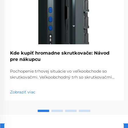
Kde kupiť hromadne skrutkovače: Návod
pre nákupcu
Pochopenie trhovej situácie vo veľkoobchode so
skrutkovačmi. Veľkoobchodný trh so skrutkovačmi
predstavuje kľúčový segment profesionálnych
nástrojov, ktorý obsluhuje podniky od obchodov so
Zobraziť viac
stavebninami až po stavebné spoločnosti. S
globálnou výrobou...