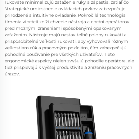
rukoväte minimalizujú zaťaženie ruky a zápästia, zatiaľ čo
štrategické umiestnenie ovládacích prvkov zabezpečuje
prirodzené a intuitívne ovládanie. Pokročilá technológia
tlmenia vibrácií zníži chvenie nástroja a chráni operátorov
pred možnými zraneniami spôsobenými opakovaným
zaťažením. Nástroje majú nastaviteľné polohy rukoväti a
prispôsobiteľné veľkosti rukoväti, aby vyhovovali rôznym
veľkostiam rúk a pracovným pozíciám, čím zabezpečujú
pohodlné používanie pre všetkých užívateľov. Tieto
ergonomické aspekty nielen zvyšujú pohodlie operátora, ale
tiež prispievajú k vyššej produktivite a zníženiu pracovných
úrazov.