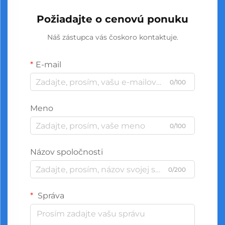
Požiadajte o cenovú ponuku
Náš zástupca vás čoskoro kontaktuje.
E-mail
0/100
Meno
0/100
Názov spoločnosti
0/200
Správa