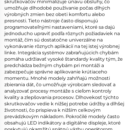
skrutkovačov minimalizuje únavu obsluhy, čo
umožňuje dlhodobé používanie počas dlhých
výrobných zmien bez obeti komfortu alebo
presnosti. Tieto nástroje často disponujú
programovateľnými nastaveniami, ktoré sa dajú
jednoducho upraviť podľa rôznych požiadaviek na
montáž, čím sú dostatočne univerzálne na
vykonávanie rôznych aplikácií na tej istej výrobnej
linke. Integrácia systémov zabraňujúcich chybám
pomáha udržiavať vysoké štandardy kvality tým, že
predchádza bežným chybám pri montáži a
zabezpečuje správne aplikovanie krútiaceho
momentu. Mnohé modely zahŕňajú možnosti
zbierania dát, čo umožňuje výrobcam sledovať a
analyzovať procesy montáže s cieľom kontroly
kvality a zlepšovania procesov. Dlhovekosť týchto
skrutkovačov vedie k nižšej potrebe údržby a dlhšej
životnosti, čo prispieva k nižším celkovým
prevádzkovým nákladom. Pokročilé modely často
obsahujú LED indikátory a digitálne displeje, ktoré
poskytujú okamžitú spätnú väzbu operátorom,