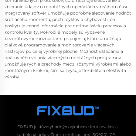
komunikačných protokolov, čo umožňuje sledovanie a
zbieranie údajov o montážnych operáciách v reálnom čase.
Integrovaný softvér umožňuje podrobné sledovanie hodnôt
krútiaceho momentu, počtu cyklov a chybovosti, čo
poskytuje cenné informácie pre optimalizáciu procesov a
kontrolu kvality. Pokročilé modely sú vybavené
bezdrôtovými možnosťami pripojenia, ktoré umožňujú
diaľkové programovanie a monitorovanie viacerých
nástrojov po celej výrobnej ploche. Možnosť ukladania a
opätovného volania viacerých montážnych programov
umožňuje rýchle prechody medzi rôznymi výrobkami alebo
montážnymi krokmi, čím sa zvyšuje flexibilita a efektivita
výroby.
FIXBUD je dôveryhodným výrobcov skrutkovačov a
sadiek náradia v Číne s certifikáciami ISO9001, CE,