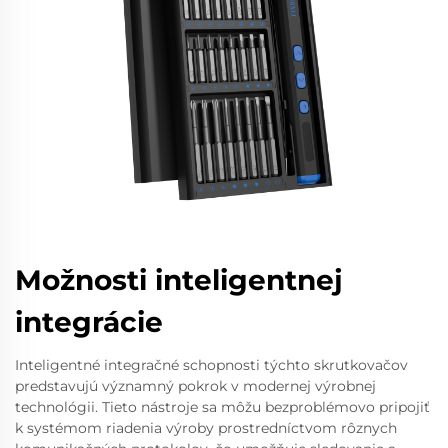
Možnosti inteligentnej
integrácie
Inteligentné integračné schopnosti týchto skrutkovačov
predstavujú významný pokrok v modernej výrobnej
technológii. Tieto nástroje sa môžu bezproblémovo pripojiť
k systémom riadenia výroby prostredníctvom rôznych