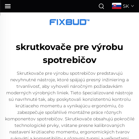
SK
skrutkovače pre výrobu
spotrebičov
Skrutkovače pre výrobu spotrebičov predstavujú
nevyhnutné nástroje, ktoré spájajú presný inžiniering a
trvanlivosť, aby vyhoveli náročným požiadavkám
moderných výrobných liniek. Tieto špecializované nástroje
sú navrhnuté tak, aby poskytovali konzistentnú kontrolu
krútiaceho momentu a vynikajúcu ergonómiu, čo
zabezpečuje spoľahlivé montážne práce rôznych
komponentov spotrebičov. Skrutkovače obsahujú pokročilé
technologické prvky, vrátane presne kalibrovaných
nastavení krútiaceho momentu, ergonomických tvarov
rukovätí a kompatibility s rôznymi typmi a veľkosťami