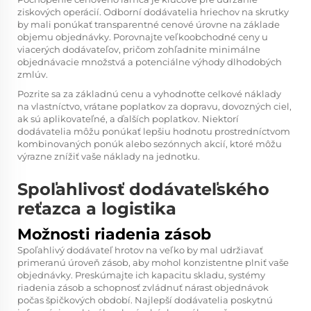
ziskových operácií. Odborní dodávatelia hriechov na skrutky
by mali ponúkať transparentné cenové úrovne na základe
objemu objednávky. Porovnajte veľkoobchodné ceny u
viacerých dodávateľov, pričom zohľadnite minimálne
objednávacie množstvá a potenciálne výhody dlhodobých
zmlúv.
Pozrite sa za základnú cenu a vyhodnoťte celkové náklady
na vlastníctvo, vrátane poplatkov za dopravu, dovozných ciel,
ak sú aplikovateľné, a ďalších poplatkov. Niektorí
dodávatelia môžu ponúkať lepšiu hodnotu prostredníctvom
kombinovaných ponúk alebo sezónnych akcií, ktoré môžu
výrazne znížiť vaše náklady na jednotku.
Spoľahlivosť dodávateľského
reťazca a logistika
Možnosti riadenia zásob
Spoľahlivý dodávateľ hrotov na veľko by mal udržiavať
primeranú úroveň zásob, aby mohol konzistentne plniť vaše
objednávky. Preskúmajte ich kapacitu skladu, systémy
riadenia zásob a schopnosť zvládnuť nárast objednávok
počas špičkových období. Najlepší dodávatelia poskytnú