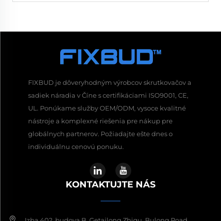
FIXBUD je dôveryhodným výrobcov skrutkovačov a
sadiek náradia v Číne s certifikáciami ISO9001, CE,
UL. Ponúkame služby OEM/ODM, vysoce kvalitné
nástroje a komplexné riešenia pre nákup pre
globálnych partnerov. Požiadajte ešte dnes o
individuálnu cenovú ponuku.
KONTAKTUJTE NÁS
Izba 402, budova B, Getailong Zhigu, Bulong Road,