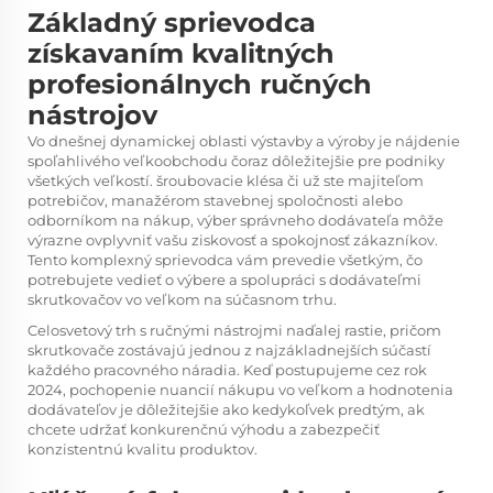
Základný sprievodca
získavaním kvalitných
profesionálnych ručných
nástrojov
Vo dnešnej dynamickej oblasti výstavby a výroby je nájdenie
spoľahlivého veľkoobchodu čoraz dôležitejšie pre podniky
všetkých veľkostí.
šroubovacie klésa
či už ste majiteľom
potrebičov, manažérom stavebnej spoločnosti alebo
odborníkom na nákup, výber správneho dodávateľa môže
výrazne ovplyvniť vašu ziskovosť a spokojnosť zákazníkov.
Tento komplexný sprievodca vám prevedie všetkým, čo
potrebujete vedieť o výbere a spolupráci s dodávateľmi
skrutkovačov vo veľkom na súčasnom trhu.
Celosvetový trh s ručnými nástrojmi naďalej rastie, pričom
skrutkovače zostávajú jednou z najzákladnejších súčastí
každého pracovného náradia. Keď postupujeme cez rok
2024, pochopenie nuancií nákupu vo veľkom a hodnotenia
dodávateľov je dôležitejšie ako kedykoľvek predtým, ak
chcete udržať konkurenčnú výhodu a zabezpečiť
konzistentnú kvalitu produktov.