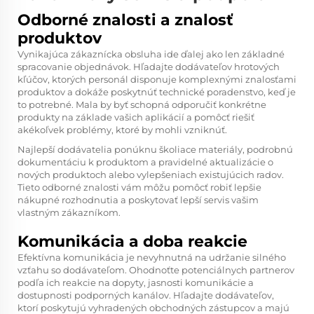
Odborné znalosti a znalosť
produktov
Vynikajúca zákaznícka obsluha ide ďalej ako len základné
spracovanie objednávok. Hľadajte dodávateľov hrotových
kľúčov, ktorých personál disponuje komplexnými znalosťami
produktov a dokáže poskytnúť technické poradenstvo, keď je
to potrebné. Mala by byť schopná odporučiť konkrétne
produkty na základe vašich aplikácií a pomôcť riešiť
akékoľvek problémy, ktoré by mohli vzniknúť.
Najlepší dodávatelia ponúknu školiace materiály, podrobnú
dokumentáciu k produktom a pravidelné aktualizácie o
nových produktoch alebo vylepšeniach existujúcich radov.
Tieto odborné znalosti vám môžu pomôcť robiť lepšie
nákupné rozhodnutia a poskytovať lepší servis vašim
vlastným zákazníkom.
Komunikácia a doba reakcie
Efektívna komunikácia je nevyhnutná na udržanie silného
vzťahu so dodávateľom. Ohodnoťte potenciálnych partnerov
podľa ich reakcie na dopyty, jasnosti komunikácie a
dostupnosti podporných kanálov. Hľadajte dodávateľov,
ktorí poskytujú vyhradených obchodných zástupcov a majú