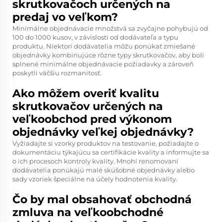
skrutkovačoch určených na
predaj vo veľkom?
Minimálne objednávacie množstvá sa zvyčajne pohybujú od
100 do 1000 kusov, v závislosti od dodávateľa a typu
produktu. Niektorí dodávatelia môžu ponúkať zmiešané
objednávky kombinujúce rôzne typy skrutkovačov, aby boli
splnené minimálne objednávacie požiadavky a zároveň
poskytli väčšiu rozmanitosť.
Ako môžem overiť kvalitu
skrutkovačov určených na
veľkoobchod pred výkonom
objednávky veľkej objednávky?
Vyžiadajte si vzorky produktov na testovanie, požiadajte o
dokumentáciu týkajúcu sa certifikácie kvality a informujte sa
o ich procesoch kontroly kvality. Mnohí renomovaní
dodávatelia ponúkajú malé skúšobné objednávky alebo
sady vzoriek špeciálne na účely hodnotenia kvality.
Čo by mal obsahovať obchodná
zmluva na veľkoobchodné