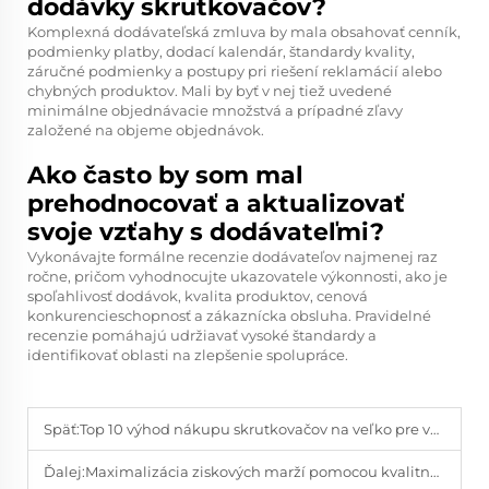
dodávky skrutkovačov?
Komplexná dodávateľská zmluva by mala obsahovať cenník,
podmienky platby, dodací kalendár, štandardy kvality,
záručné podmienky a postupy pri riešení reklamácií alebo
chybných produktov. Mali by byť v nej tiež uvedené
minimálne objednávacie množstvá a prípadné zľavy
založené na objeme objednávok.
Ako často by som mal
prehodnocovať a aktualizovať
svoje vzťahy s dodávateľmi?
Vykonávajte formálne recenzie dodávateľov najmenej raz
ročne, pričom vyhodnocujte ukazovatele výkonnosti, ako je
spoľahlivosť dodávok, kvalita produktov, cenová
konkurencieschopnosť a zákaznícka obsluha. Pravidelné
recenzie pomáhajú udržiavať vysoké štandardy a
identifikovať oblasti na zlepšenie spolupráce.
Späť:
Top 10 výhod nákupu skrutkovačov na veľko pre váš podnik
Ďalej:
Maximalizácia ziskových marží pomocou kvalitných skrutkovačov na veľko