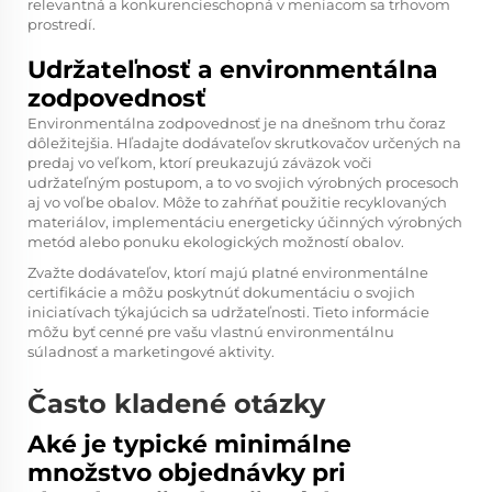
relevantná a konkurencieschopná v meniacom sa trhovom
prostredí.
Udržateľnosť a environmentálna
zodpovednosť
Environmentálna zodpovednosť je na dnešnom trhu čoraz
dôležitejšia. Hľadajte dodávateľov skrutkovačov určených na
predaj vo veľkom, ktorí preukazujú záväzok voči
udržateľným postupom, a to vo svojich výrobných procesoch
aj vo voľbe obalov. Môže to zahŕňať použitie recyklovaných
materiálov, implementáciu energeticky účinných výrobných
metód alebo ponuku ekologických možností obalov.
Zvažte dodávateľov, ktorí majú platné environmentálne
certifikácie a môžu poskytnúť dokumentáciu o svojich
iniciatívach týkajúcich sa udržateľnosti. Tieto informácie
môžu byť cenné pre vašu vlastnú environmentálnu
súladnosť a marketingové aktivity.
Často kladené otázky
Aké je typické minimálne
množstvo objednávky pri