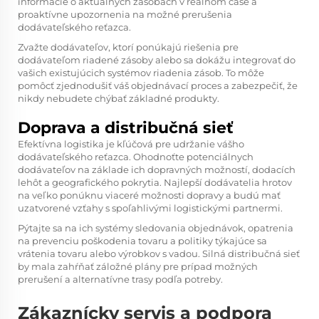
informácie o aktuálnych zásobách v reálnom čase a
proaktívne upozornenia na možné prerušenia
dodávateľského reťazca.
Zvažte dodávateľov, ktorí ponúkajú riešenia pre
dodávateľom riadené zásoby alebo sa dokážu integrovať do
vašich existujúcich systémov riadenia zásob. To môže
pomôcť zjednodušiť váš objednávací proces a zabezpečiť, že
nikdy nebudete chýbať základné produkty.
Doprava a distribučná sieť
Efektívna logistika je kľúčová pre udržanie vášho
dodávateľského reťazca. Ohodnoťte potenciálnych
dodávateľov na základe ich dopravných možností, dodacích
lehôt a geografického pokrytia. Najlepší dodávatelia hrotov
na veľko ponúknu viaceré možnosti dopravy a budú mať
uzatvorené vzťahy s spoľahlivými logistickými partnermi.
Pýtajte sa na ich systémy sledovania objednávok, opatrenia
na prevenciu poškodenia tovaru a politiky týkajúce sa
vrátenia tovaru alebo výrobkov s vadou. Silná distribučná sieť
by mala zahŕňať záložné plány pre prípad možných
prerušení a alternatívne trasy podľa potreby.
Zákaznícky servis a podpora