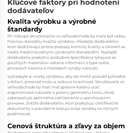
Kľúčové faktory pri hodnotení
dodávateľov
Kvalita výrobku a výrobné
štandardy
Pri nákupe skrutkovačov vo veľkoobchode by mala byť vašou
hlavnou starosťou kvalita výrobkov. Hľadajte dodávateľov,
ktorí dodržiavajú prísne postupy kontroly kvality a zároveň sa
riadia medzinárodnými výrobnými štandardmi. Najlepší
dodávatelia poskytnú podrobné špecifikácie týkajúce sa
použitých materiálov vrátane informácií o type ocele,
procesoch kalenia a metódach výroby rukovätí.
Vyžiadajte si vzorky výrobkov, aby ste mohli posúdiť pohodlie
v držaní, presnosť hrotu a celkovú trvanlivosť. Skrutkovače vo
veľkoobchode by mali mať správne kalenú oceľ,
ergonomické rukoväte a presnú geometriu hrotu, ktorá
zabezpečuje optimálne zakliesnenie s upevňovacími
prvками. Zvážte dodávateľov, ktorí poskytujú certifikačné
dokumenty a pravidelne testujú svoje výrobky za rôznych
podmienok.
Cenová štruktúra a zľavy za objem
Pochopenie cenového rámca je kľúčové pre udržanie