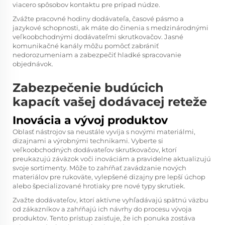
viacero spôsobov kontaktu pre prípad núdze.
Zvážte pracovné hodiny dodávateľa, časové pásmo a
jazykové schopnosti, ak máte do činenia s medzinárodnými
veľkoobchodnými dodávateľmi skrutkovačov. Jasné
komunikačné kanály môžu pomôcť zabrániť
nedorozumeniam a zabezpečiť hladké spracovanie
objednávok.
Zabezpečenie budúcich
kapacít vašej dodávacej reteže
Inovácia a vývoj produktov
Oblasť nástrojov sa neustále vyvíja s novými materiálmi,
dizajnami a výrobnými technikami. Vyberte si
veľkoobchodných dodávateľov skrutkovačov, ktorí
preukazujú záväzok voči inováciám a pravidelne aktualizujú
svoje sortimenty. Môže to zahŕňať zavádzanie nových
materiálov pre rukoväte, vylepšené dizajny pre lepší úchop
alebo špecializované hrotiaky pre nové typy skrutiek.
Zvažte dodávateľov, ktorí aktívne vyhľadávajú spätnú väzbu
od zákazníkov a zahŕňajú ich návrhy do procesu vývoja
produktov. Tento prístup zaisťuje, že ich ponuka zostáva