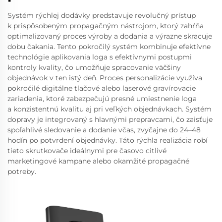
Systém rýchlej dodávky predstavuje revolučný prístup
k prispôsobeným propagačným nástrojom, ktorý zahŕňa
optimalizovaný proces výroby a dodania a výrazne skracuje
dobu čakania. Tento pokročilý systém kombinuje efektívne
technológie aplikovania loga s efektívnymi postupmi
kontroly kvality, čo umožňuje spracovanie väčšiny
objednávok v ten istý deň. Proces personalizácie využíva
pokročilé digitálne tlačové alebo laserové gravírovacie
zariadenia, ktoré zabezpečujú presné umiestnenie loga
a konzistentnú kvalitu aj pri veľkých objednávkach. Systém
dopravy je integrovaný s hlavnými prepravcami, čo zaisťuje
spoľahlivé sledovanie a dodanie včas, zvyčajne do 24–48
hodín po potvrdení objednávky. Táto rýchla realizácia robí
tieto skrutkovače ideálnymi pre časovo citlivé
marketingové kampane alebo okamžité propagačné
potreby.