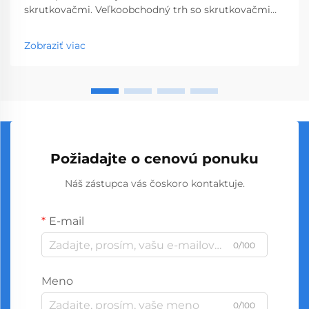
skrutkovačmi. Veľkoobchodný trh so skrutkovačmi
predstavuje kľúčový segment profesionálnych
nástrojov, ktorý obsluhuje podniky od obchodov so
Zobraziť viac
stavebninami až po stavebné spoločnosti. S
globálnou výrobou...
Požiadajte o cenovú ponuku
Náš zástupca vás čoskoro kontaktuje.
E-mail
0/100
Meno
0/100