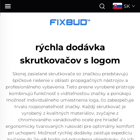
SK
rýchla dodávka
skrutkovačov s logom
Skorej zasielané skrutkovače so značkou predstavujú
špičkové riešenie v oblasti propagačných nástrojov a
profesionálneho vybavenia. Tieto presne vyrobené prístroje
kombinujú funkčnosť s viditeľnosťou značky a ponúkajú
možnosť individuálneho umiestnenia loga, čo zabezpečuje
trvalú rozpoznateľnosť značky. Každý skrutkovač je
vyrobený z kvalitných materiálov, zvyčajne z
chromovaného vanádiového ocele pre hriadeľ a
ergonomicky tvarovaných rukovätí pre optimálny komfort
pri uchopení. Možnosť rýchlej dodávky zaisťuje expedíciu
zvyčajne do 24–48 hodín od potvrdenia objednávky, čo ich