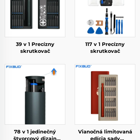
39 v 1 Precízny
117 v 1 Precízny
skrutkovač
skrutkovač
78 v 1 jedinečný
Vianočná limitovaná
štvorcový dizajn
edícia sady