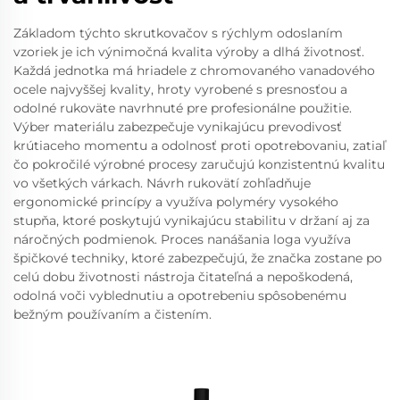
Základom týchto skrutkovačov s rýchlym odoslaním
vzoriek je ich výnimočná kvalita výroby a dlhá životnosť.
Každá jednotka má hriadele z chromovaného vanadového
ocele najvyššej kvality, hroty vyrobené s presnosťou a
odolné rukoväte navrhnuté pre profesionálne použitie.
Výber materiálu zabezpečuje vynikajúcu prevodivosť
krútiaceho momentu a odolnosť proti opotrebovaniu, zatiaľ
čo pokročilé výrobné procesy zaručujú konzistentnú kvalitu
vo všetkých várkach. Návrh rukovätí zohľadňuje
ergonomické princípy a využíva polyméry vysokého
stupňa, ktoré poskytujú vynikajúcu stabilitu v držaní aj za
náročných podmienok. Proces nanášania loga využíva
špičkové techniky, ktoré zabezpečujú, že značka zostane po
celú dobu životnosti nástroja čitateľná a nepoškodená,
odolná voči vyblednutiu a opotrebeniu spôsobenému
bežným používaním a čistením.