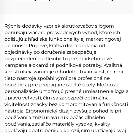
elektrického
skrutkovačov 25 v 1
skrutkovača
Rýchle dodávky vzoriek skrutkovačov s logom
ponúkajú viacero presvedčivých výhod, ktoré ich
odlišujú z hľadiska funkcionality aj marketingovej
účinnosti. Po prvé, krátka doba dodania od
objednávky po doručenie zabezpečuje
bezprecedentnú flexibilitu pre marketingové
kampane a okamžité podnikové potreby. Kvalitná
konštrukcia zaručuje dlhodobú trvanlivosť, čo robí
tieto nástroje spoľahlivými pre profesionálne
použitie aj pre propagandistické účely. Možnosti
personalizácie umožňujú presné umiestnenie loga a
úpravu veľkosti, čím sa zabezpečí optimálna
viditeľnosť značky bez kompromitovania funkčnosti
nástroja. Ergonomický dizajn zvyšuje pohodlie pri
používaní a zníži únavu rúk počas dlhšieho
používania, zatiaľ čo materiály vysokej kvality
odolávajú opotrebeniu a korózii, čím udržiavajú svoj