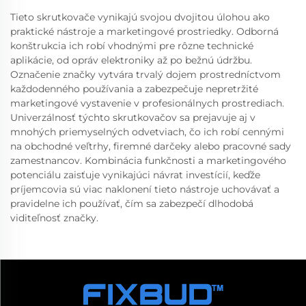
Tieto skrutkovače vynikajú svojou dvojitou úlohou ako
praktické nástroje a marketingové prostriedky. Odborná
konštrukcia ich robí vhodnými pre rôzne technické
aplikácie, od opráv elektroniky až po bežnú údržbu.
Označenie značky vytvára trvalý dojem prostredníctvom
každodenného používania a zabezpečuje nepretržité
marketingové vystavenie v profesionálnych prostrediach.
Univerzálnosť týchto skrutkovačov sa prejavuje aj v
mnohých priemyselných odvetviach, čo ich robí cennými
na obchodné veľtrhy, firemné darčeky alebo pracovné sady
zamestnancov. Kombinácia funkčnosti a marketingového
potenciálu zaisťuje vynikajúci návrat investícií, keďže
príjemcovia sú viac naklonení tieto nástroje uchovávať a
pravidelne ich používať, čím sa zabezpečí dlhodobá
viditeľnosť značky.