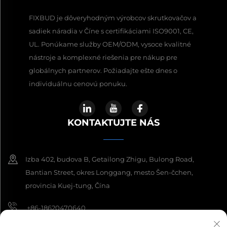
FIXBUD je dôveryhodným výrobcov skrutkovačov a
sadiek náradia v Číne s certifikáciami ISO9001, CE,
UL. Ponúkame služby OEM/ODM, vysoce kvalitné
nástroje a komplexné riešenia pre nákup pre
globálnych partnerov. Požiadajte ešte dnes o
individuálnu cenovú ponuku.
KONTAKTUJTE NÁS
Izba 402, budova B, Getailong Zhigu, Bulong Road,
Bantian Street, okres Longgang, mesto Šen-čchen,
provincia Kuej-tung, Čína
+86-18620470640