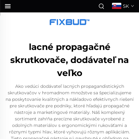
SK
lacné propagačné
skrutkovače, dodávateľ na
veľko
Ako vedúci dodávateľ lacných propagandistických
skrutkovačov v hromadnom množstve sa špecializujeme
na poskytovanie kvalitných a nákladovo efektívnych riešení
pre skrutkovače pre podniky, ktoré hľadajú propagačné
nástroje a marketingové materiály. Náš komplexný
sortiment zahŕňa precízne skrutkovače vyrobené z
odolných materiálov s ergonomickými rukoväťami a
rôznymi typmi hlav, ktoré vyhovujú rôznym aplikáciám.
Tieto propagačné nástroje sú navrhnuté s ohľadom na