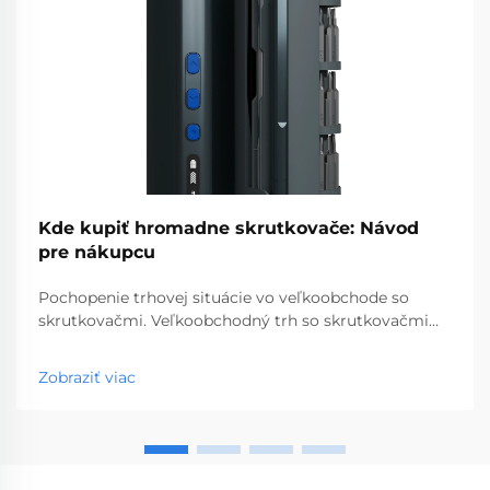
Kde kupiť hromadne skrutkovače: Návod
pre nákupcu
Pochopenie trhovej situácie vo veľkoobchode so
skrutkovačmi. Veľkoobchodný trh so skrutkovačmi
predstavuje kľúčový segment profesionálnych
nástrojov, ktorý obsluhuje podniky od obchodov so
Zobraziť viac
stavebninami až po stavebné spoločnosti. S
globálnou výrobou...