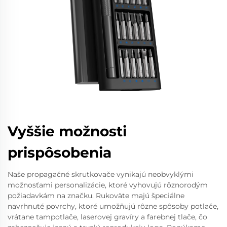
Vyššie možnosti
prispôsobenia
Naše propagačné skrutkovače vynikajú neobvyklými
možnosťami personalizácie, ktoré vyhovujú rôznorodým
požiadavkám na značku. Rukoväte majú špeciálne
navrhnuté povrchy, ktoré umožňujú rôzne spôsoby potlače,
vrátane tampotlače, laserovej gravíry a farebnej tlače, čo