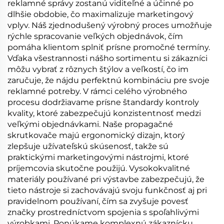
reklamné správy zostanú viditeľné a účinné po
dlhšie obdobie, čo maximalizuje marketingový
vplyv. Náš zjednodušený výrobný proces umožňuje
rýchle spracovanie veľkých objednávok, čím
pomáha klientom splniť prísne promočné termíny.
Vďaka všestrannosti nášho sortimentu si zákazníci
môžu vybrať z rôznych štýlov a veľkostí, čo im
zaručuje, že nájdu perfektnú kombináciu pre svoje
reklamné potreby. V rámci celého výrobného
procesu dodržiavame prísne štandardy kontroly
kvality, ktoré zabezpečujú konzistentnosť medzi
veľkými objednávkami. Naše propagačné
skrutkovače majú ergonomický dizajn, ktorý
zlepšuje užívateľskú skúsenosť, takže sú
praktickými marketingovými nástrojmi, ktoré
príjemcovia skutočne použijú. Vysokokvalitné
materiály používané pri výstavbe zabezpečujú, že
tieto nástroje si zachovávajú svoju funkčnosť aj pri
pravidelnom používaní, čím sa zvyšuje povesť
značky prostredníctvom spojenia s spoľahlivými
výrobkami. Ponúkame komplexnú zákaznícku