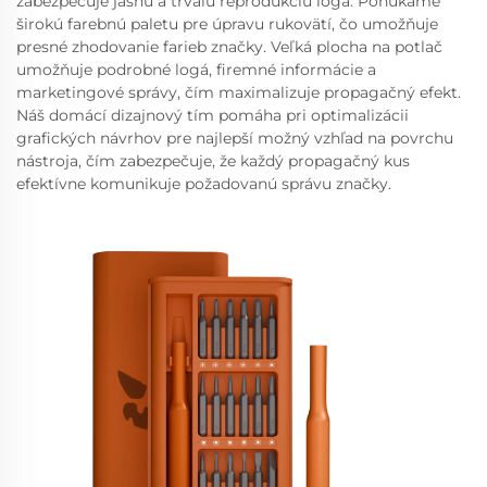
zabezpečuje jasnú a trvalú reprodukciu loga. Ponúkame
širokú farebnú paletu pre úpravu rukovätí, čo umožňuje
presné zhodovanie farieb značky. Veľká plocha na potlač
umožňuje podrobné logá, firemné informácie a
marketingové správy, čím maximalizuje propagačný efekt.
Náš domácí dizajnový tím pomáha pri optimalizácii
grafických návrhov pre najlepší možný vzhľad na povrchu
nástroja, čím zabezpečuje, že každý propagačný kus
efektívne komunikuje požadovanú správu značky.