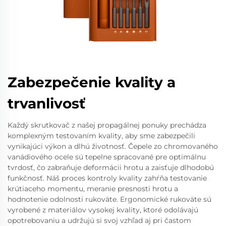
Zabezpečenie kvality a
trvanlivosť
Každý skrutkovač z našej propagálnej ponuky prechádza
komplexným testovaním kvality, aby sme zabezpečili
vynikajúci výkon a dlhú životnosť. Čepele zo chromovaného
vanádiového ocele sú tepelne spracované pre optimálnu
tvrdosť, čo zabraňuje deformácii hrotu a zaisťuje dlhodobú
funkčnosť. Náš proces kontroly kvality zahŕňa testovanie
krútiaceho momentu, meranie presnosti hrotu a
hodnotenie odolnosti rukoväte. Ergonomické rukoväte sú
vyrobené z materiálov vysokej kvality, ktoré odolávajú
opotrebovaniu a udržujú si svoj vzhľad aj pri častom