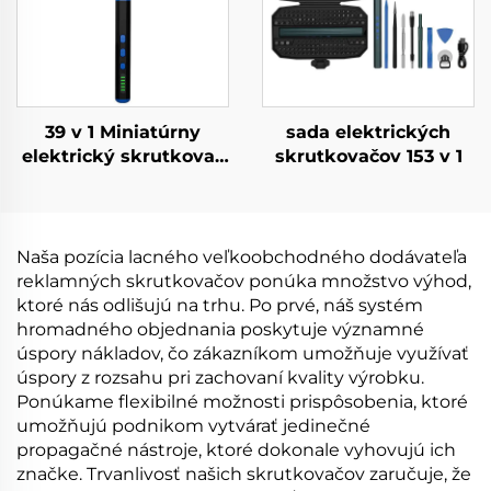
39 v 1 Miniatúrny
sada elektrických
elektrický skrutkovač
skrutkovačov 153 v 1
s vrtákmi
Naša pozícia lacného veľkoobchodného dodávateľa
reklamných skrutkovačov ponúka množstvo výhod,
ktoré nás odlišujú na trhu. Po prvé, náš systém
hromadného objednania poskytuje významné
úspory nákladov, čo zákazníkom umožňuje využívať
úspory z rozsahu pri zachovaní kvality výrobku.
Ponúkame flexibilné možnosti prispôsobenia, ktoré
umožňujú podnikom vytvárať jedinečné
propagačné nástroje, ktoré dokonale vyhovujú ich
značke. Trvanlivosť našich skrutkovačov zaručuje, že