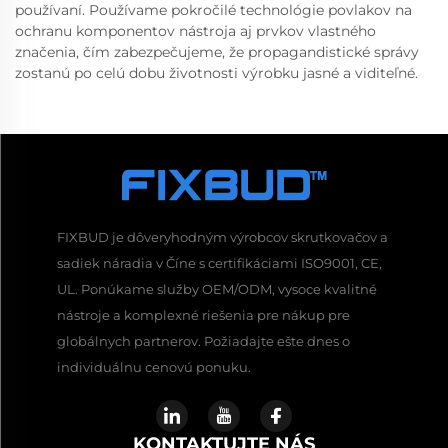
používaní. Používame pokročilé technológie povlakov na
ochranu komponentov nástroja aj prvkov vlastného
značenia, čím zabezpečujeme, že propagandistické správy
zostanú po celú dobu životnosti výrobku jasné a viditeľné.
FIXBUD je dôveryhodným výrobcov skrutkovačov a
sadiek náradia v Číne s certifikáciami ISO9001, CE,
UL. Ponúkame služby OEM/ODM, vysoce kvalitné
nástroje a komplexné riešenia pre nákup pre
globálnych partnerov. Požiadajte ešte dnes o
individuálnu cenovú ponuku.
KONTAKTUJTE NÁS