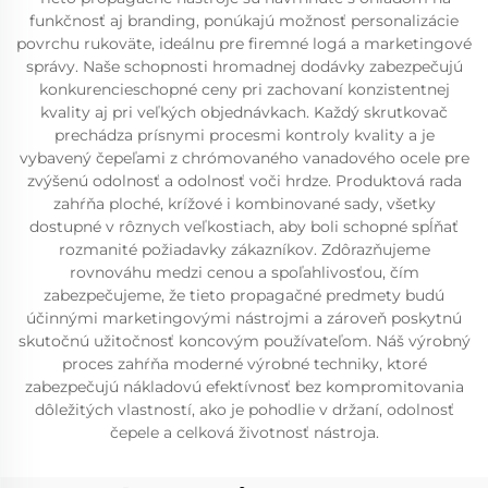
funkčnosť aj branding, ponúkajú možnosť personalizácie
povrchu rukoväte, ideálnu pre firemné logá a marketingové
správy. Naše schopnosti hromadnej dodávky zabezpečujú
konkurencieschopné ceny pri zachovaní konzistentnej
kvality aj pri veľkých objednávkach. Každý skrutkovač
prechádza prísnymi procesmi kontroly kvality a je
vybavený čepeľami z chrómovaného vanadového ocele pre
zvýšenú odolnosť a odolnosť voči hrdze. Produktová rada
zahŕňa ploché, krížové i kombinované sady, všetky
dostupné v rôznych veľkostiach, aby boli schopné spĺňať
rozmanité požiadavky zákazníkov. Zdôrazňujeme
rovnováhu medzi cenou a spoľahlivosťou, čím
zabezpečujeme, že tieto propagačné predmety budú
účinnými marketingovými nástrojmi a zároveň poskytnú
skutočnú užitočnosť koncovým používateľom. Náš výrobný
proces zahŕňa moderné výrobné techniky, ktoré
zabezpečujú nákladovú efektívnosť bez kompromitovania
dôležitých vlastností, ako je pohodlie v držaní, odolnosť
čepele a celková životnosť nástroja.