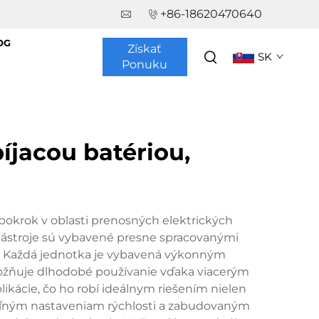
+86-18620470640
OG
Získať
SK
Ponuku
íjacou batériou,
pokrok v oblasti prenosných elektrických
 nástroje sú vybavené presne spracovanými
 Každá jednotka je vybavená výkonným
možňuje dlhodobé používanie vďaka viacerým
ikácie, čo ho robí ideálnym riešením nielen
iteľným nastaveniam rýchlosti a zabudovaným