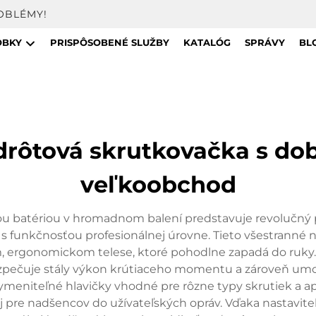
OBLÉMY!
OBKY
PRISPÔSOBENÉ SLUŽBY
KATALÓG
SPRÁVY
BL
rôtová skrutkovačka s dob
veľkoobchod
ou batériou v hromadnom balení predstavuje revolučný 
n s funkčnosťou profesionálnej úrovne. Tieto všestranné
ergonomickom telese, ktoré pohodlne zapadá do ruky.
bezpečuje stály výkon krútiaceho momentu a zároveň u
ymeniteľné hlavičky vhodné pre rôzne typy skrutiek a apl
 aj pre nadšencov do užívateľských opráv. Vďaka nastav