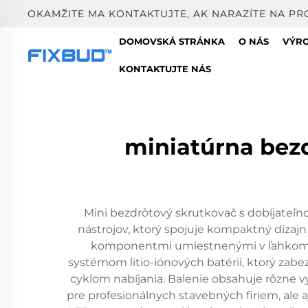
OKAMŽITE MA KONTAKTUJTE, AK NARAZÍTE NA PR
DOMOVSKÁ STRÁNKA
O NÁS
VÝR
KONTAKTUJTE NÁS
miniatúrna bezd
Mini bezdrôtový skrutkovač s dobíjateľn
nástrojov, ktorý spojuje kompaktný dizaj
komponentmi umiestnenými v ľahkom, 
systémom litio-iónových batérií, ktorý za
cyklom nabíjania. Balenie obsahuje rôzne v
pre profesionálnych stavebných firiem, ale