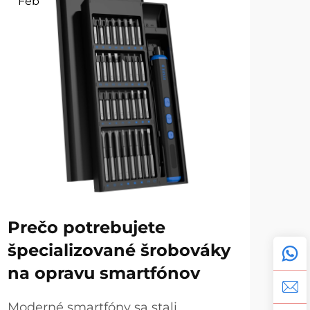
Feb
Fe
Prečo potrebujete
Be
špecializované šrobováky
po
na opravu smartfónov
na
ak
Moderné smartfóny sa stali