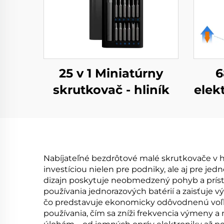
25 v 1 Miniatúrny
6
skrutkovač - hliník
elek
Nabíjateľné bezdrôtové malé skrutkovače v
investíciou nielen pre podniky, ale aj pre j
dizajn poskytuje neobmedzený pohyb a prístu
používania jednorazových batérií a zaisťuj
čo predstavuje ekonomicky odôvodnenú voľbu 
používania, čím sa zníži frekvencia výmeny