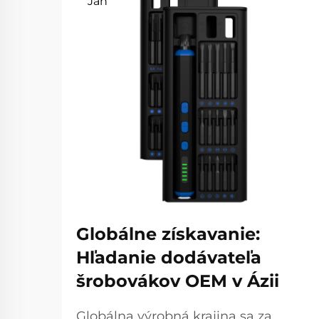
Jan
Globálne získavanie:
Hľadanie dodávateľa
šrobovákov OEM v Ázii
Globálna výrobná krajina sa za