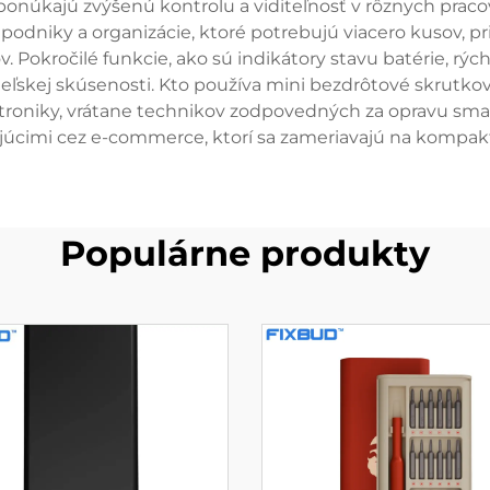
ponúkajú zvýšenú kontrolu a viditeľnosť v rôznych p
podniky a organizácie, ktoré potrebujú viacero kusov, pr
Pokročilé funkcie, ako sú indikátory stavu batérie, rých
ívateľskej skúsenosti. Kto používa mini bezdrôtové skrutk
roniky, vrátane technikov zodpovedných za opravu smart
júcimi cez e-commerce, ktorí sa zameriavajú na kompak
Populárne produkty