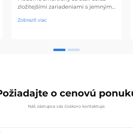
zložitejšími zariadeniami s jemnými
vnútornými komponentmi, ktoré
Zobraziť viac
vyžadujú špecializované nástroje na
správnu údržbu a opravu.
Profesionálni technici aj nadšenci z
radov DIY si uvedomujú, že na
kvalitnú prácu je nevyhnutné mať
správne „chytré“...
Požiadajte o cenovú ponuk
Náš zástupca vás čoskoro kontaktuje.