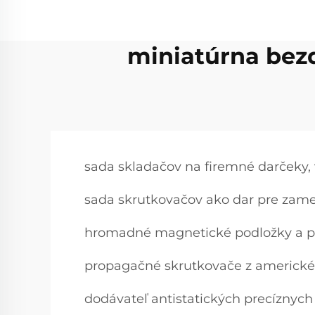
miniatúrna bezd
sada skladačov na firemné darčeky
sada skrutkovačov ako dar pre za
hromadné magnetické podložky a pr
propagačné skrutkovače z americké
dodávateľ antistatických precíznyc