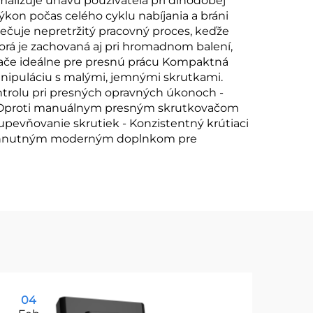
alizuje únavu používateľa pri dlhodobej
výkon počas celého cyklu nabíjania a bráni
pečuje nepretržitý pracovný proces, keďže
torá je zachovaná aj pri hromadnom balení,
ovače ideálne pre presnú prácu Kompaktná
anipuláciu s malými, jemnými skrutkami.
ontrolu pri presných opravných úkonoch -
m Oproti manuálnym presným skrutkovačom
 upevňovanie skrutiek - Konzistentný krútiaci
nevyhnutným moderným doplnkom pre
04
11