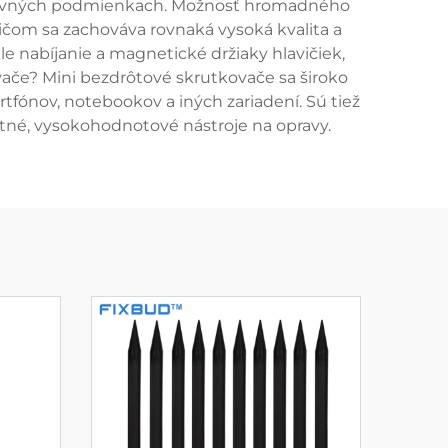
racovných podmienkach. Možnosť hromadného
ičom sa zachováva rovnaká vysoká kvalita a
le nabíjanie a magnetické držiaky hlavičiek,
ovače? Mini bezdrôtové skrutkovače sa široko
fónov, notebookov a iných zariadení. Sú tiež
tné, vysokohodnotové nástroje na opravy.