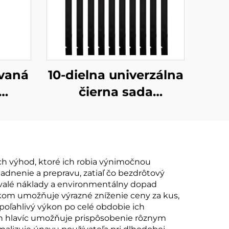
ovaná
10-dielna univerzálna
čierna sada
 v 1
vypáčidiel
h výhod, ktoré ich robia výnimočnou
adnenie a prepravu, zatiaľ čo bezdrôtový
rvalé náklady a environmentálny dopad
kom umožňuje výrazné zníženie ceny za kus,
oľahlivý výkon po celé obdobie ich
ch hlavíc umožňuje prispôsobenie rôznym