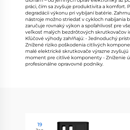
úlohám – od jemných opráv elektroniky až po
práci, čím sa zvyšuje produktivita a komfort.
degradácii výkonu pri vybíjaní batérie. Zahr
nástroje možno striedať v cykloch nabíjania b
zaručuje rovnaký výkon a spoľahlivosť pre v
veľkosť malých bezdrôtových skrutkovačov ic
Kľúčové výhody zahŕňajú: - Jednoduchý prístu
Znížené riziko poškodenia citlivých kompo
malé elektrické skrutkovače výrazne zvyšujú 
moment pre citlivé komponenty - Zníženie 
profesionálne opravovné podniky.
19