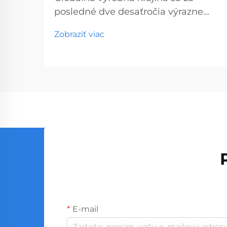
posledné dve desaťročia výrazne
zmenila, pričom Ázia sa stala
Zobraziť viac
epicentrom výroby originálnych
výrobkov (OEM) v mnohých
odvetviach. Keď podniky hľadajú
zdroje vysoko kvalitných...
E-mail