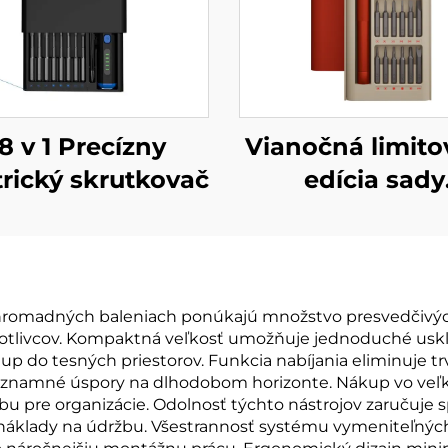
8 v 1 Precízny
Vianočná limit
trický skrutkovač
edícia sady
skrutkovačov 25
 hromadných baleniach ponúkajú množstvo presvedčivýc
ednotlivcov. Kompaktná veľkosť umožňuje jednoduché uskl
p do tesných priestorov. Funkcia nabíjania eliminuje t
e významné úspory na dlhodobom horizonte. Nákup vo veľ
pre organizácie. Odolnosť týchto nástrojov zaručuje sp
 a náklady na údržbu. Všestrannosť systému vymeniteľný